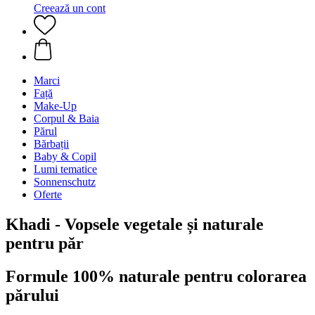
Creează un cont
Marci
Față
Make-Up
Corpul & Baia
Părul
Bărbații
Baby & Copil
Lumi tematice
Sonnenschutz
Oferte
Khadi - Vopsele vegetale și naturale
pentru păr
Formule 100% naturale pentru colorarea
părului