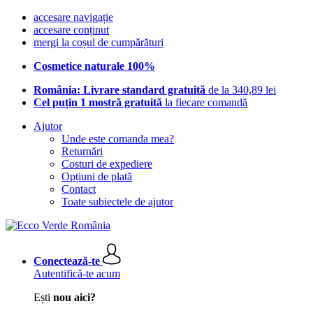
accesare navigație
accesare conținut
mergi la coșul de cumpărături
Cosmetice naturale 100%
România: Livrare standard gratuită
de la 340,89 lei
Cel puțin 1 mostră gratuită
la fiecare comandă
Ajutor
Unde este comanda mea?
Returnări
Costuri de expediere
Opțiuni de plată
Contact
Toate subiectele de ajutor
Conectează-te
Autentifică-te acum
Ești
nou aici?