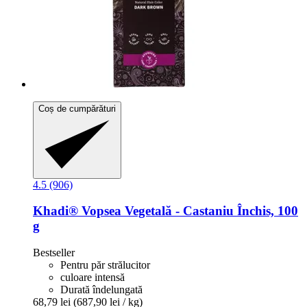
Coș de cumpărături
4.5 (906)
Khadi®
Vopsea Vegetală -​ Castaniu Închis, 100
g
Bestseller
Pentru păr strălucitor
culoare intensă
Durată îndelungată
68,79 lei
(687,90 lei / kg)