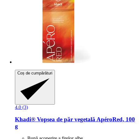
Coș de cumpărături
4.0 (3)
Khadi®
Vopsea de păr vegetală ApéroRed, 100
g
Bună acoperire a firelor albe