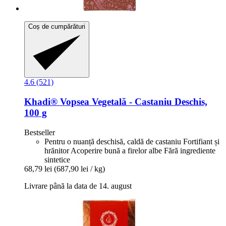
Coș de cumpărături
4.6 (521)
Khadi®
Vopsea Vegetală -​ Castaniu Deschis,
100 g
Bestseller
Pentru o nuanță deschisă, caldă de castaniu Fortifiant și
hrănitor Acoperire bună a firelor albe Fără ingrediente
sintetice
68,79 lei
(687,90 lei / kg)
Livrare până la data de 14. august