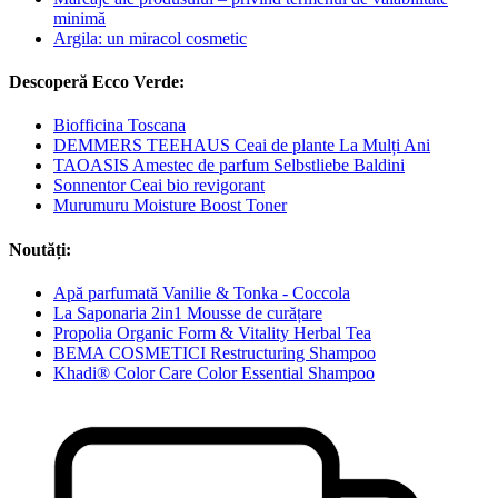
minimă
Argila: un miracol cosmetic
Descoperă Ecco Verde:
Biofficina Toscana
DEMMERS TEEHAUS Ceai de plante La Mulți Ani
TAOASIS Amestec de parfum Selbstliebe Baldini
Sonnentor Ceai bio revigorant
Murumuru Moisture Boost Toner
Noutăți:
Apă parfumată Vanilie & Tonka - Coccola
La Saponaria 2in1 Mousse de curățare
Propolia Organic Form & Vitality Herbal Tea
BEMA COSMETICI Restructuring Shampoo
Khadi® Color Care Color Essential Shampoo