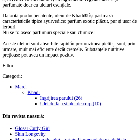
parfumate doar cu uleiuri esențiale.
Datorită producției atente, uleiurile Khadi® își păstrează
caracteristicile tipice ayurvedice: parfum exotic plăcut, pur și ușor de
ierburi.
Nu se folosesc parfumuri speciale sau chimice!
Aceste uleiuri sunt absorbite rapid în profunzimea pielii și sunt, prin
urmare, mult mai eficiente decât cremele. Substanțele nutritive
prețioase pot avea un impact pozitiv.
Filtru
Categorii:
Marci
Khadi
Ingrijirea parului (26)
Ulei de fața si ulei de corp (10)
Din revista noastră:
Glosar Curly Girl
Skin Longevity
Marcaje ale produsului – privind termenul de valabilitate