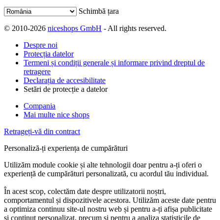
Schimbă țara
© 2010-2026
niceshops GmbH
- All rights reserved.
Despre noi
Protecția datelor
Termeni și condiții generale și informare privind dreptul de
retragere
Declarația de accesibilitate
Setări de protecție a datelor
Compania
Mai multe nice shops
Retrageți-vă din contract
Personaliză-ți experiența de cumpărături
Utilizăm module cookie și alte tehnologii doar pentru a-ți oferi o
experiență de cumpărături personalizată, cu acordul tău individual.
În acest scop, colectăm date despre utilizatorii noștri,
comportamentul și dispozitivele acestora. Utilizăm aceste date pentru
a optimiza continuu site-ul nostru web și pentru a-ți afișa publicitate
și conținut personalizat, precum și pentru a analiza statisticile de