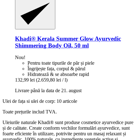
Khadi®
Kerala Summer Glow Ayurvedic
Shimmering Body Oil, 50 ml
Nou!
Pentru toate tipurile de păr și piele
Îngrijește fața, corpul & părul
Hidratează & se absoarbe rapid
132,99 lei
(2.659,80 lei / l)
Livrare până la data de 21. august
Ulei de fața si ulei de corp: 10 articole
Toate prețurile includ TVA.
Uleiurile naturale Khadi® sunt produse cosmetice ayurvedice pure
și de calitate. Create conform vechilor formulări ayurvedice, sunt
foarte eficiente în utilizare, potrivite pentru un masaj relaxant și
ayurvedic. 100% naturale, cu ingrediente vegetale active și