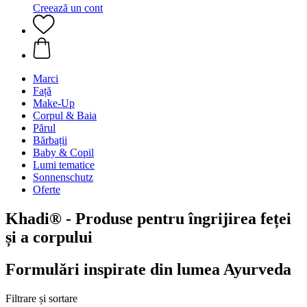
Creează un cont
Marci
Față
Make-Up
Corpul & Baia
Părul
Bărbații
Baby & Copil
Lumi tematice
Sonnenschutz
Oferte
Khadi® - Produse pentru îngrijirea feței
și a corpului
Formulări inspirate din lumea Ayurveda
Filtrare și sortare