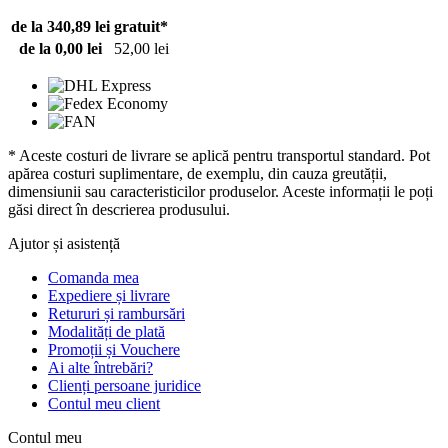
de la 340,89 lei
gratuit*
de la 0,00 lei
52,00 lei
* Aceste costuri de livrare se aplică pentru transportul standard. Pot
apărea costuri suplimentare, de exemplu, din cauza greutății,
dimensiunii sau caracteristicilor produselor. Aceste informații le poți
găsi direct în descrierea produsului.
Ajutor și asistență
Comanda mea
Expediere și livrare
Retururi și rambursări
Modalități de plată
Promoții și Vouchere
Ai alte întrebări?
Clienți persoane juridice
Contul meu client
Contul meu