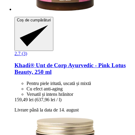
Coș de cumpărături
2.7 (3)
Khadi®
Unt de Corp Ayurvedic -​ Pink Lotus
Beauty, 250 ml
Pentru piele iritată, uscată și mixtă
Cu efect anti-aging
Versatil și intens hrănitor
159,49 lei
(637,96 lei / l)
Livrare până la data de 14. august