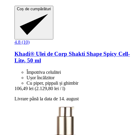
Coș de cumpărături
4.8 (10)
Khadi®
Ulei de Corp Shakti Shape Spicy Cell-​
Lite, 50 ml
Împotriva celulitei
Ușor încălzitor
Cu piper, pippali și ghimbir
106,49 lei
(2.129,80 lei / l)
Livrare până la data de 14. august