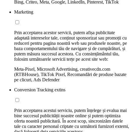
Bing, Criteo, Meta, Google, LinkedIn, Pinterest, TikTok
Marketing
Prin acceptarea acestor servicii, putem afișa publicitate
adaptată intereselor tale, conținut sponsorizat sau promoții cu
reduceri pentru pagina noastră web sau produsele noastre, pe
baza comportamentului tău de navigare și de cumpărături, și
putem măsura succesul acestora. Cu consimțământul tău,
folosim următoarele servicii terțe pe acest site web:
Meta-Pixel, Microsoft Advertising, creativecdn.com
(RTBHouse), TikTok Pixel, Recomandări de produse bazate
pe clicuri, Ads Defender
Conversion Tracking extins
Prin acceptarea acestui serviciu, putem înțelege și evalua mai
bine succesul publicității noastre online și putem optimiza
oferta noastră publicitară. În acest scop, sincronizăm datele
tale cu caracter personal criptate cu următorii furnizori externi,
dacă folosești deja serviciile acestora: