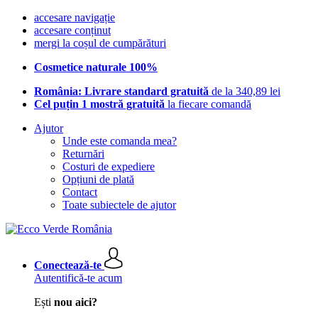
accesare navigație
accesare conținut
mergi la coșul de cumpărături
Cosmetice naturale 100%
România: Livrare standard gratuită
de la 340,89 lei
Cel puțin 1 mostră gratuită
la fiecare comandă
Ajutor
Unde este comanda mea?
Returnări
Costuri de expediere
Opțiuni de plată
Contact
Toate subiectele de ajutor
Conectează-te
Autentifică-te acum
Ești
nou aici?