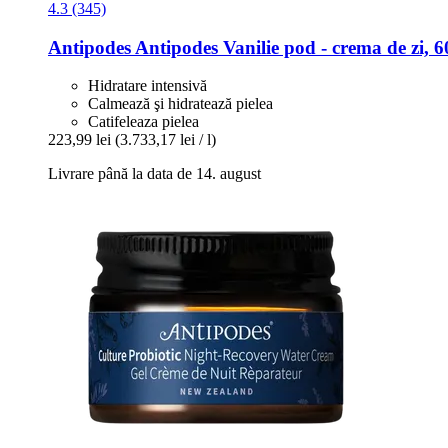
4.3 (345)
Antipodes
Antipodes Vanilie pod -​ crema de zi, 6
Hidratare intensivă
Calmează şi hidratează pielea
Catifeleaza pielea
223,99 lei
(3.733,17 lei / l)
Livrare până la data de 14. august