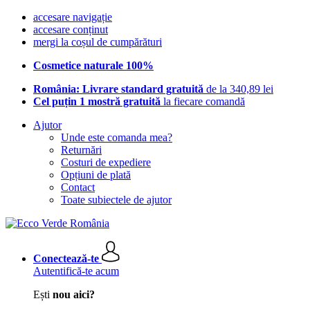
accesare navigație
accesare conținut
mergi la coșul de cumpărături
Cosmetice naturale 100%
România: Livrare standard gratuită
de la 340,89 lei
Cel puțin 1 mostră gratuită
la fiecare comandă
Ajutor
Unde este comanda mea?
Returnări
Costuri de expediere
Opțiuni de plată
Contact
Toate subiectele de ajutor
Conectează-te
Autentifică-te acum
Ești
nou aici?