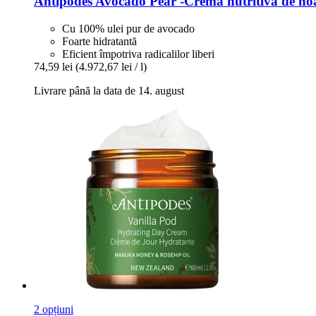
Antipodes
Avocado Pear -​Cremă nutritivă de no
Cu 100% ulei pur de avocado
Foarte hidratantă
Eficient împotriva radicalilor liberi
74,59 lei
(4.972,67 lei / l)
Livrare până la data de 14. august
2 opțiuni