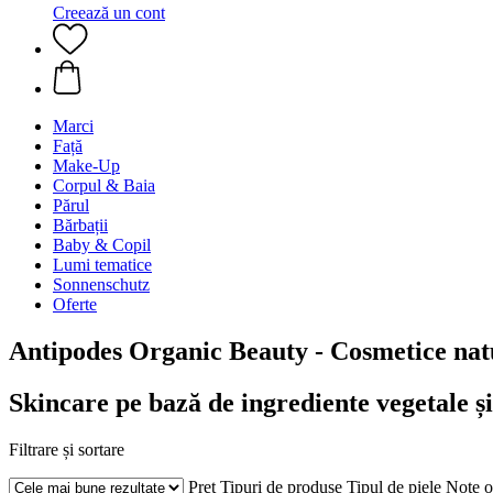
Creează un cont
Marci
Față
Make-Up
Corpul & Baia
Părul
Bărbații
Baby & Copil
Lumi tematice
Sonnenschutz
Oferte
Antipodes Organic Beauty - Cosmetice nat
Skincare pe bază de ingrediente vegetale și
Filtrare și sortare
Preț
Tipuri de produse
Tipul de piele
Note o