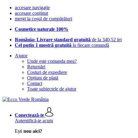
accesare navigație
accesare conținut
mergi la coșul de cumpărături
Cosmetice naturale 100%
România: Livrare standard gratuită
de la 340,52 lei
Cel puțin 1 mostră gratuită
la fiecare comandă
Ajutor
Unde este comanda mea?
Returnări
Costuri de expediere
Opțiuni de plată
Contact
Toate subiectele de ajutor
Conectează-te
Autentifică-te acum
Ești
nou aici?