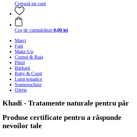
Creează un cont
Coș de cumpărături
0,00 lei
Marci
Față
Make-Up
Corpul & Baia
Părul
Bărbații
Baby & Copil
Lumi tematice
Sonnenschutz
Oferte
Khadi - Tratamente naturale pentru păr
Produse certificate pentru a răspunde
nevoilor tale