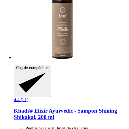
Coș de cumpărături
4.4 (51)
Khadi®
Elixir Ayurvedic -​ Șampon Shining
Shikakai, 200 ml
Pentru păr uscat, lipsit de strălucire