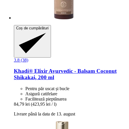
Coș de cumpărături
3.8 (38)
Khadi®
Elixir Ayurvedic -​ Balsam Coconut
Shikakai, 200 ml
Pentru păr uscat și bucle
Asigură catifelare
Facilitează pieptănarea
84,79 lei
(423,95 lei / l)
Livrare până la data de 13. august