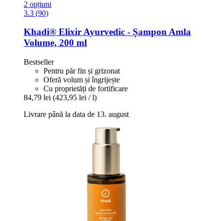
2 opțiuni
3.3 (90)
Khadi®
Elixir Ayurvedic -​ Șampon Amla
Volume, 200 ml
Bestseller
Pentru păr fin și grizonat
Oferă volum și îngrijește
Cu proprietăți de fortificare
84,79 lei
(423,95 lei / l)
Livrare până la data de 13. august