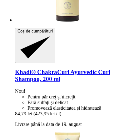
Coș de cumpărături
Khadi®
ChakraCurl Ayurvedic Curl
Shampoo, 200 ml
Nou!
Pentru păr creț și încrețit
Fără sulfați și delicat
Promovează elasticitatea și hidratează
84,79 lei
(423,95 lei / l)
Livrare până la data de 19. august