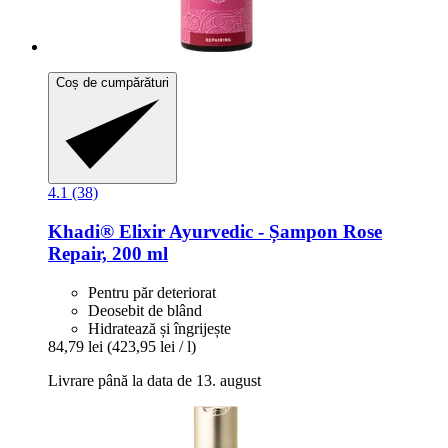
Coș de cumpărături
4.1 (38)
Khadi®
Elixir Ayurvedic -​ Șampon Rose
Repair, 200 ml
Pentru păr deteriorat
Deosebit de blând
Hidratează și îngrijește
84,79 lei
(423,95 lei / l)
Livrare până la data de 13. august