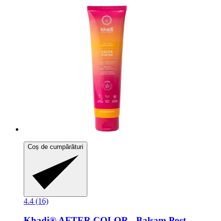
Coș de cumpărături
4.4 (16)
Khadi®
AFTER COLOR -​ Balsam Post-​