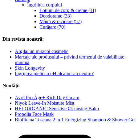
Îngrijirea corpului
Lotiuni de corp & creme (11)
Deodorante (33)
Mâini & picioare (57)
Curățare (70)
Din revista noastră:
Argila: un miracol cosmetic
Marcaje ale produsului – privind termenul de valabilitate
minimă
Skin Longevity
Îngrijirea pielii cu pH alcalin sau neutru?
Noutăți:
Avril Pro Âge+ Rich Day Cream
Niyok Leave-In Moisture Mist
HEJ ORGANIC Sensitive Cleansing Balm
Propolia Face Mask
Biofficina Toscana 2 in 1 Energizing Shampoo & Shower Gel