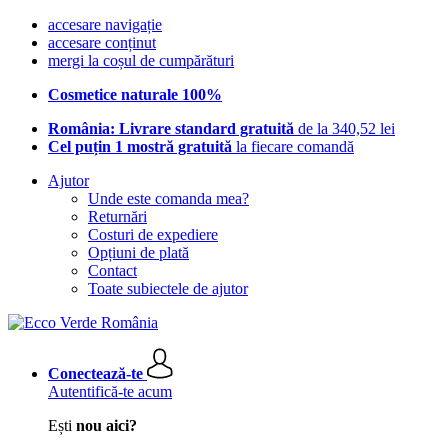
accesare navigație
accesare conținut
mergi la coșul de cumpărături
Cosmetice naturale 100%
România: Livrare standard gratuită
de la 340,52 lei
Cel puțin 1 mostră gratuită
la fiecare comandă
Ajutor
Unde este comanda mea?
Returnări
Costuri de expediere
Opțiuni de plată
Contact
Toate subiectele de ajutor
Conectează-te
Autentifică-te acum
Ești
nou aici?