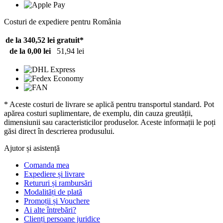
Costuri de expediere pentru România
de la 340,52 lei
gratuit*
de la 0,00 lei
51,94 lei
* Aceste costuri de livrare se aplică pentru transportul standard. Pot
apărea costuri suplimentare, de exemplu, din cauza greutății,
dimensiunii sau caracteristicilor produselor. Aceste informații le poți
găsi direct în descrierea produsului.
Ajutor și asistență
Comanda mea
Expediere și livrare
Retururi și rambursări
Modalități de plată
Promoții și Vouchere
Ai alte întrebări?
Clienți persoane juridice