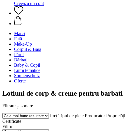
Creează un cont
Marci
Față
Make-Up
Corpul & Baia
Părul
Bărbații
Baby & Copil
Lumi tematice
Sonnenschutz
Oferte
Lotiuni de corp & creme pentru barbati
Filtrare și sortare
Preț
Tipul de piele
Producator
Proprietăți
Certificate
Filtru