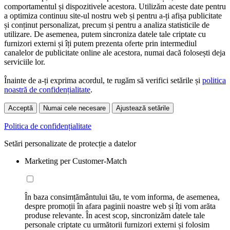
comportamentul și dispozitivele acestora. Utilizăm aceste date pentru
a optimiza continuu site-ul nostru web și pentru a-ți afișa publicitate
și conținut personalizat, precum și pentru a analiza statisticile de
utilizare. De asemenea, putem sincroniza datele tale criptate cu
furnizori externi și îți putem prezenta oferte prin intermediul
canalelor de publicitate online ale acestora, numai dacă folosești deja
serviciile lor.
Înainte de a-ți exprima acordul, te rugăm să verifici setările și
politica
noastră de confidențialitate
.
Acceptă
Numai cele necesare
Ajustează setările
Politica de confidențialitate
Setări personalizate de protecție a datelor
Marketing per Customer-Match
În baza consimțământului tău, te vom informa, de asemenea,
despre promoții în afara paginii noastre web și îți vom arăta
produse relevante. În acest scop, sincronizăm datele tale
personale criptate cu următorii furnizori externi și folosim