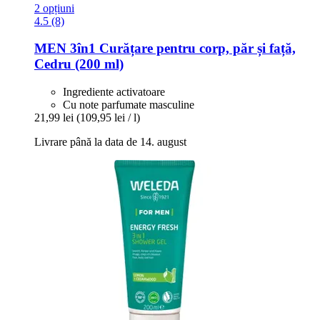
2 opțiuni
4.5 (8)
MEN 3în1 Curățare pentru corp, păr și față,
Cedru (200 ml)
Ingrediente activatoare
Cu note parfumate masculine
21,99 lei
(109,95 lei / l)
Livrare până la data de 14. august