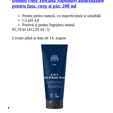
Domus Olea Toscana
Săpunuri antioxidante
pentru fata, corp si păr, 200 ml
Pentru pielea matură, cu imperfecțiuni și sensibilă
Cu pH 4,8
Potrivit și pentru îngrijirea intimă
82,59 lei
(412,95 lei / l)
Livrare până la data de 14. august