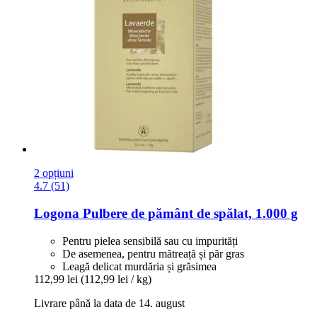
2 opțiuni
4.7 (51)
Logona
Pulbere de pământ de spălat, 1.000 g
Pentru pielea sensibilă sau cu impurități
De asemenea, pentru mătreață și păr gras
Leagă delicat murdăria și grăsimea
112,99 lei
(112,99 lei / kg)
Livrare până la data de 14. august