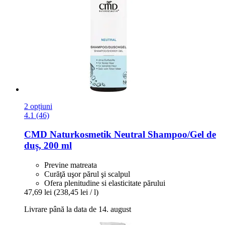
2 opțiuni
4.1 (46)
CMD Naturkosmetik
Neutral Shampoo/Gel de
duș, 200 ml
Previne matreata
Curăţă uşor părul şi scalpul
Ofera plenitudine si elasticitate părului
47,69 lei
(238,45 lei / l)
Livrare până la data de 14. august