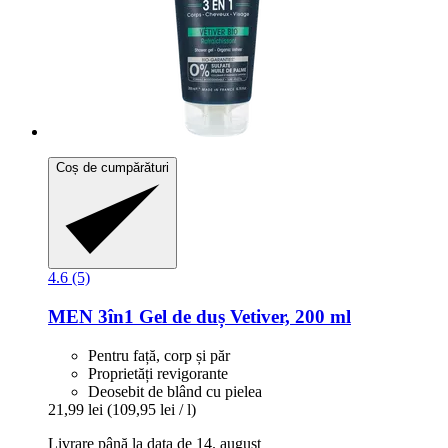
Coș de cumpărături
4.6 (5)
MEN 3în1 Gel de duș Vetiver, 200 ml
Pentru față, corp și păr
Proprietăți revigorante
Deosebit de blând cu pielea
21,99 lei
(109,95 lei / l)
Livrare până la data de 14. august