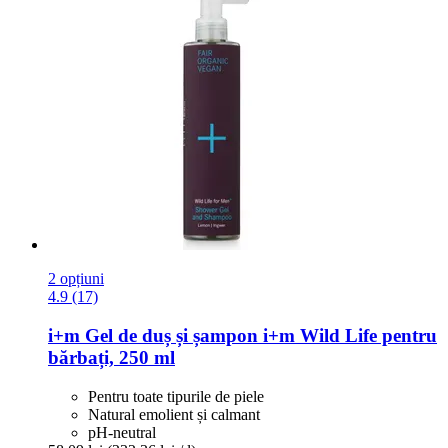
2 opțiuni
4.9 (17)
i+m
Gel de duș și șampon i+m Wild Life pentru
bărbați, 250 ml
Pentru toate tipurile de piele
Natural emolient și calmant
pH-neutral