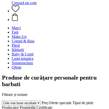
Creează un cont
Marci
Față
Make-Up
Corpul & Baia
Părul
Bărbații
Baby & Copil
Lumi tematice
Sonnenschutz
Oferte
Produse de curăţare personale pentru
barbati
Filtrare și sortare
Preț
Oferte speciale
Tipul de piele
Producator
Proprietăți
Certificate