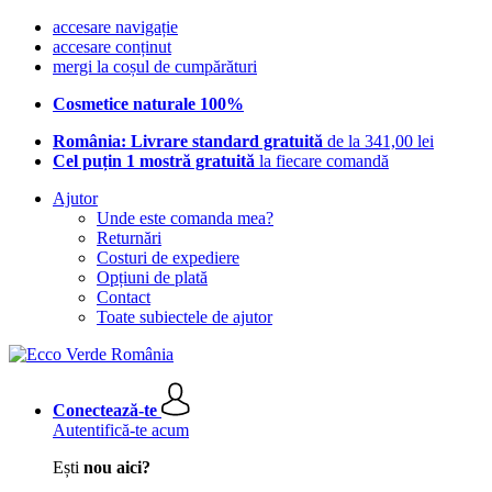
accesare navigație
accesare conținut
mergi la coșul de cumpărături
Cosmetice naturale 100%
România: Livrare standard gratuită
de la 341,00 lei
Cel puțin 1 mostră gratuită
la fiecare comandă
Ajutor
Unde este comanda mea?
Returnări
Costuri de expediere
Opțiuni de plată
Contact
Toate subiectele de ajutor
Conectează-te
Autentifică-te acum
Ești
nou aici?