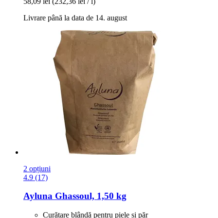
58,09 lei
(232,36 lei / l)
Livrare până la data de 14. august
2 opțiuni
4.9 (17)
Ayluna
Ghassoul, 1,50 kg
Curățare blândă pentru piele și păr