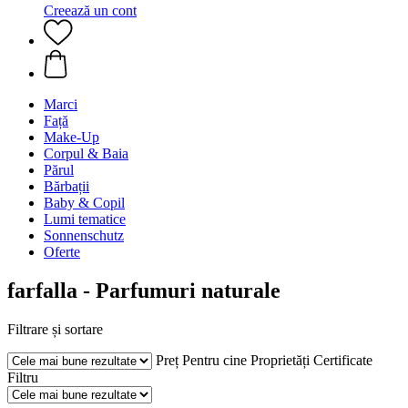
Creează un cont
Marci
Față
Make-Up
Corpul & Baia
Părul
Bărbații
Baby & Copil
Lumi tematice
Sonnenschutz
Oferte
farfalla - Parfumuri naturale
Filtrare și sortare
Preț
Pentru cine
Proprietăți
Certificate
Filtru