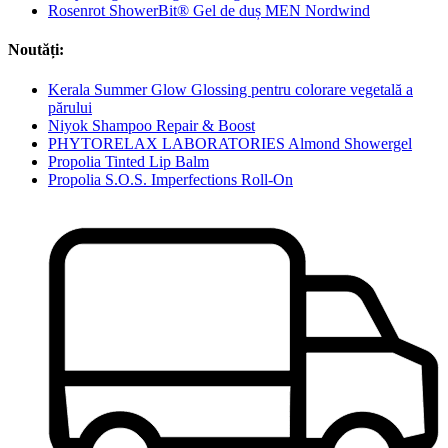
Rosenrot ShowerBit® Gel de duș MEN Nordwind
Noutăți:
Kerala Summer Glow Glossing pentru colorare vegetală a
părului
Niyok Shampoo Repair & Boost
PHYTORELAX LABORATORIES Almond Showergel
Propolia Tinted Lip Balm
Propolia S.O.S. Imperfections Roll-On