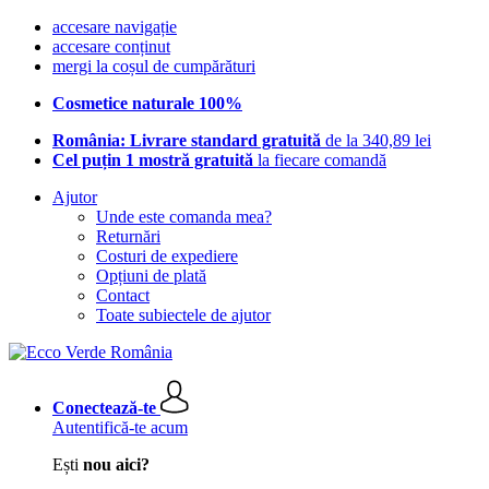
accesare navigație
accesare conținut
mergi la coșul de cumpărături
Cosmetice naturale 100%
România: Livrare standard gratuită
de la 340,89 lei
Cel puțin 1 mostră gratuită
la fiecare comandă
Ajutor
Unde este comanda mea?
Returnări
Costuri de expediere
Opțiuni de plată
Contact
Toate subiectele de ajutor
Conectează-te
Autentifică-te acum
Ești
nou aici?