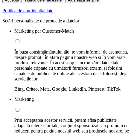
Acceptă
Numai cele necesare
Ajustează setările
Politica de confidențialitate
Setări personalizate de protecție a datelor
Marketing per Customer-Match
În baza consimțământului tău, te vom informa, de asemenea,
despre promoții în afara paginii noastre web și îți vom arăta
produse relevante. În acest scop, sincronizăm datele tale
personale criptate cu următorii furnizori externi și folosim
canalele de publicitate online ale acestora dacă folosești deja
serviciile lor:
Bing, Criteo, Meta, Google, LinkedIn, Pinterest, TikTok
Marketing
Prin acceptarea acestor servicii, putem afișa publicitate
adaptată intereselor tale, conținut sponsorizat sau promoții cu
reduceri pentru pagina noastră web sau produsele noastre, pe