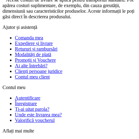
apărea costuri suplimentare, de exemplu, din cauza greutății,
dimensiunii sau caracteristicilor produselor. Aceste informații le poți
găsi direct în descrierea produsului.
Ajutor și asistență
Comanda mea
Expediere și livrare
Retururi și rambursări
Modalități de plată
Promoții și Vouchere
Ai alte întrebări?
Clienți persoane juridice
Contul meu client
Contul meu
Autentificare
Înregistrare
Ți-ai uitat parola?
Unde este livrarea mea?
Valorifică voucherul
Aflați mai multe