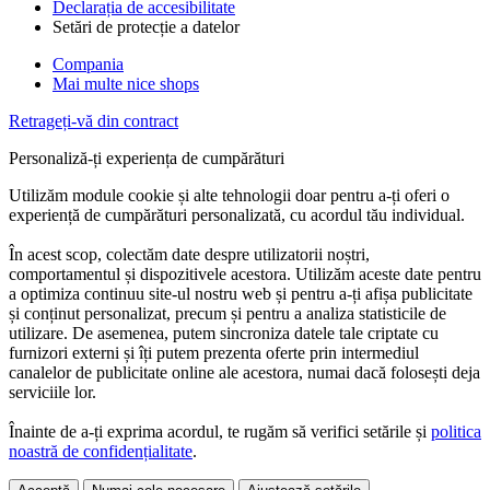
Declarația de accesibilitate
Setări de protecție a datelor
Compania
Mai multe nice shops
Retrageți-vă din contract
Personaliză-ți experiența de cumpărături
Utilizăm module cookie și alte tehnologii doar pentru a-ți oferi o
experiență de cumpărături personalizată, cu acordul tău individual.
În acest scop, colectăm date despre utilizatorii noștri,
comportamentul și dispozitivele acestora. Utilizăm aceste date pentru
a optimiza continuu site-ul nostru web și pentru a-ți afișa publicitate
și conținut personalizat, precum și pentru a analiza statisticile de
utilizare. De asemenea, putem sincroniza datele tale criptate cu
furnizori externi și îți putem prezenta oferte prin intermediul
canalelor de publicitate online ale acestora, numai dacă folosești deja
serviciile lor.
Înainte de a-ți exprima acordul, te rugăm să verifici setările și
politica
noastră de confidențialitate
.