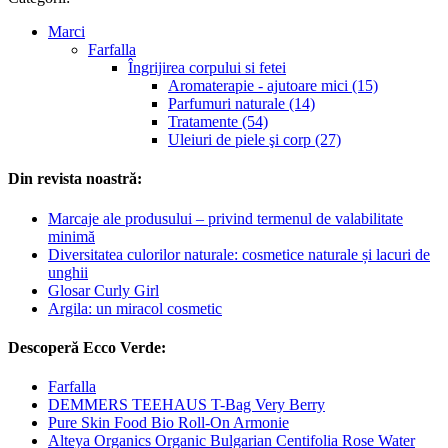
Marci
Farfalla
Îngrijirea corpului si fetei
Aromaterapie - ajutoare mici (15)
Parfumuri naturale (14)
Tratamente (54)
Uleiuri de piele şi corp (27)
Din revista noastră:
Marcaje ale produsului – privind termenul de valabilitate
minimă
Diversitatea culorilor naturale: cosmetice naturale și lacuri de
unghii
Glosar Curly Girl
Argila: un miracol cosmetic
Descoperă Ecco Verde:
Farfalla
DEMMERS TEEHAUS T-Bag Very Berry
Pure Skin Food Bio Roll-On Armonie
Alteya Organics Organic Bulgarian Centifolia Rose Water