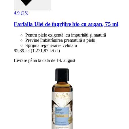
4.9 (25)
Farfalla
Ulei de îngrijire bio cu argan, 75 ml
Pentru piele exigentă, cu impurități și matură
Previne îmbătrânirea prematură a pielii
Sprijină regenerarea celulară
95,39 lei
(1.271,87 lei / l)
Livrare până la data de 14. august