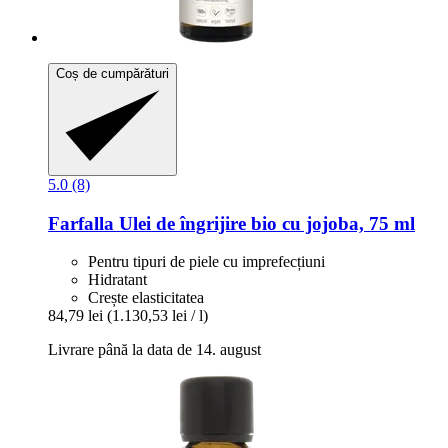
Coș de cumpărături
5.0 (8)
Farfalla
Ulei de îngrijire bio cu jojoba, 75 ml
Pentru tipuri de piele cu imprefecțiuni
Hidratant
Crește elasticitatea
84,79 lei
(1.130,53 lei / l)
Livrare până la data de 14. august