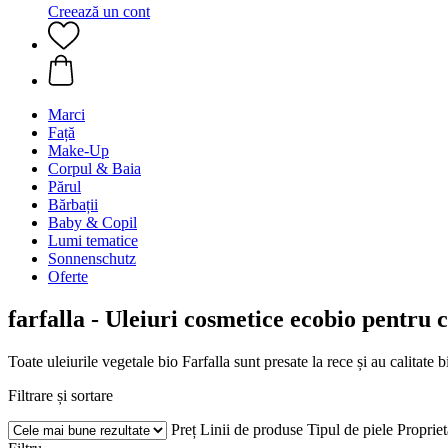
Creează un cont
Marci
Față
Make-Up
Corpul & Baia
Părul
Bărbații
Baby & Copil
Lumi tematice
Sonnenschutz
Oferte
farfalla - Uleiuri cosmetice ecobio pentru 
Toate uleiurile vegetale bio Farfalla sunt presate la rece și au calitate 
Filtrare și sortare
Preț
Linii de produse
Tipul de piele
Propriet