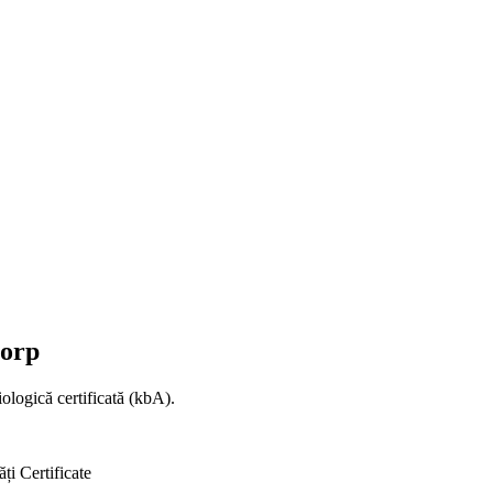
corp
biologică certificată (kbA).
ăți
Certificate