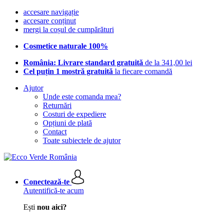
accesare navigație
accesare conținut
mergi la coșul de cumpărături
Cosmetice naturale 100%
România: Livrare standard gratuită
de la 341,00 lei
Cel puțin 1 mostră gratuită
la fiecare comandă
Ajutor
Unde este comanda mea?
Returnări
Costuri de expediere
Opțiuni de plată
Contact
Toate subiectele de ajutor
Conectează-te
Autentifică-te acum
Ești
nou aici?