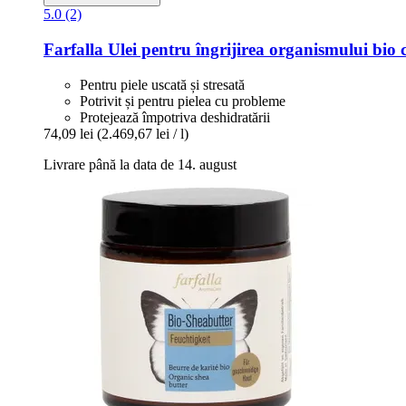
5.0 (2)
Farfalla
Ulei pentru îngrijirea organismului bio 
Pentru piele uscată și stresată
Potrivit și pentru pielea cu probleme
Protejează împotriva deshidratării
74,09 lei
(2.469,67 lei / l)
Livrare până la data de 14. august