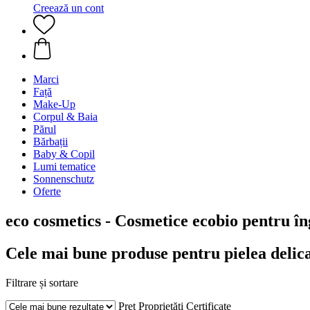
Creează un cont
Marci
Față
Make-Up
Corpul & Baia
Părul
Bărbații
Baby & Copil
Lumi tematice
Sonnenschutz
Oferte
eco cosmetics - Cosmetice ecobio pentru îng
Cele mai bune produse pentru pielea delic
Filtrare și sortare
Preț
Proprietăți
Certificate