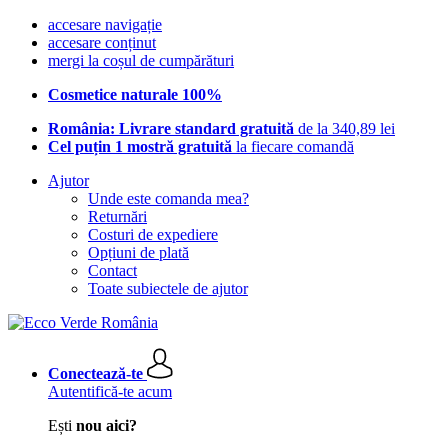
accesare navigație
accesare conținut
mergi la coșul de cumpărături
Cosmetice naturale 100%
România: Livrare standard gratuită
de la 340,89 lei
Cel puțin 1 mostră gratuită
la fiecare comandă
Ajutor
Unde este comanda mea?
Returnări
Costuri de expediere
Opțiuni de plată
Contact
Toate subiectele de ajutor
Conectează-te
Autentifică-te acum
Ești
nou aici?