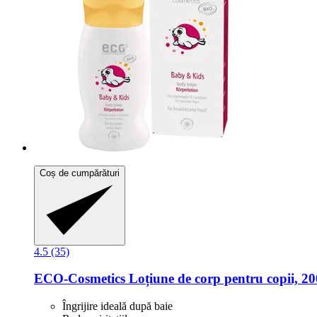
Coș de cumpărături
4.5 (35)
ECO-Cosmetics
Loțiune de corp pentru copii, 2
Îngrijire ideală după baie