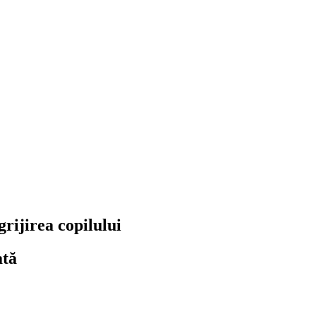
rijirea copilului
ată