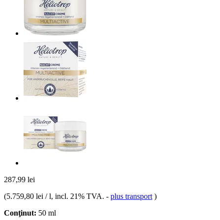
287,99 lei
(
5.759,80 lei / l
, incl. 21% TVA.
-
plus transport
)
Conţinut:
50 ml