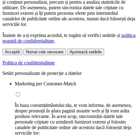
și conținut personalizat, precum și pentru a analiza statisticile de
utilizare. De asemenea, putem sincroniza datele tale criptate cu
furnizori externi și îți putem prezenta oferte prin intermediul
canalelor de publicitate online ale acestora, numai dacă folosești deja
serviciile lor.
Înainte de a-ți exprima acordul, te rugăm să verifici setările și
politica
noastră de confidențialitate
.
Acceptă
Numai cele necesare
Ajustează setările
Politica de confidențialitate
Setări personalizate de protecție a datelor
Marketing per Customer-Match
În baza consimțământului tău, te vom informa, de asemenea,
despre promoții în afara paginii noastre web și îți vom arăta
produse relevante. În acest scop, sincronizăm datele tale
personale criptate cu următorii furnizori externi și folosim
canalele de publicitate online ale acestora dacă folosești deja
serviciile lor: