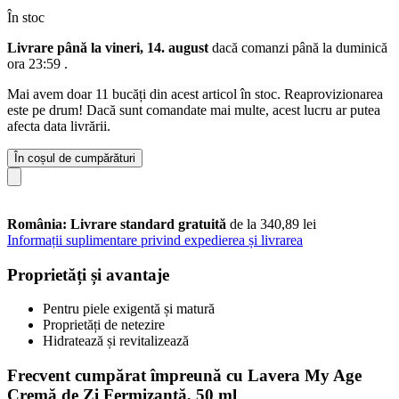
În stoc
Livrare până la vineri, 14. august
dacă comanzi până la
duminică
ora 23:59
.
Mai avem doar 11 bucăți din acest articol în stoc. Reaprovizionarea
este pe drum! Dacă sunt comandate mai multe, acest lucru ar putea
afecta data livrării.
În coșul de cumpărături
România: Livrare standard gratuită
de la 340,89 lei
Informații suplimentare privind expedierea și livrarea
Proprietăți și avantaje
Pentru piele exigentă și matură
Proprietăți de netezire
Hidratează și revitalizează
Frecvent cumpărat împreună cu Lavera My Age
Cremă de Zi Fermizantă, 50 ml