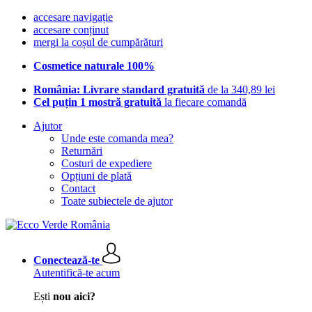
accesare navigație
accesare conținut
mergi la coșul de cumpărături
Cosmetice naturale 100%
România: Livrare standard gratuită
de la 340,89 lei
Cel puțin 1 mostră gratuită
la fiecare comandă
Ajutor
Unde este comanda mea?
Returnări
Costuri de expediere
Opțiuni de plată
Contact
Toate subiectele de ajutor
Conectează-te
Autentifică-te acum
Ești
nou aici?