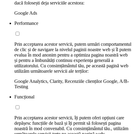
dacă folosești deja serviciile acestora:
Google Ads
Performance
Prin acceptarea acestor servicii, putem urmări comportamentul
de clic și de navigare la nivelul paginii noastre web și îl putem
evalua în mod anonim pentru a optimiza pagina noastră web
și pentru a îmbunătăți continuu experiența generală a
utilizatorului. Cu consimțământul tău, pe această pagină web
utilizăm următoarele servicii ale terților:
Google Analytics, Clarity, Recenziile clienților Google, A/B-
Testing
Funcțional
Prin acceptarea acestor servicii, îți putem oferi opțiuni care
depășesc funcțiile de bază și îți permit să folosești pagina
noastră în mod convenabil. Cu consimțământul tău., utilizăm
următoarele servicii terțe pe această pagină web: