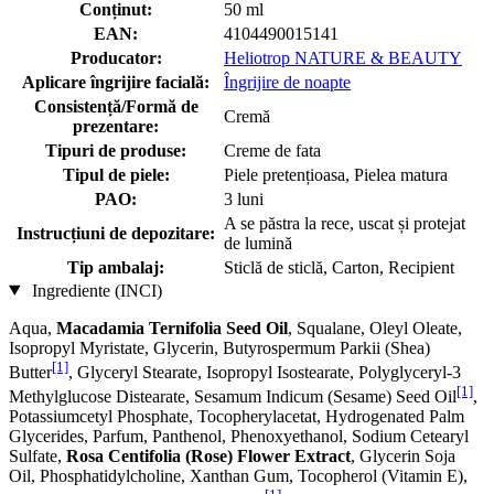
Conținut:
50 ml
EAN:
4104490015141
Producator:
Heliotrop NATURE & BEAUTY
Aplicare îngrijire facială:
Îngrijire de noapte
Consistență/Formă de
Cremă
prezentare:
Tipuri de produse:
Creme de fata
Tipul de piele:
Piele pretențioasa, Pielea matura
PAO:
3 luni
A se păstra la rece, uscat și protejat
Instrucțiuni de depozitare:
de lumină
Tip ambalaj:
Sticlă de sticlă, Carton, Recipient
Ingrediente (INCI)
Aqua,
Macadamia Ternifolia Seed Oil
, Squalane, Oleyl Oleate,
Isopropyl Myristate, Glycerin, Butyrospermum Parkii (Shea)
[1]
Butter
, Glyceryl Stearate, Isopropyl Isostearate, Polyglyceryl-3
[1]
Methylglucose Distearate, Sesamum Indicum (Sesame) Seed Oil
,
Potassiumcetyl Phosphate, Tocopherylacetat, Hydrogenated Palm
Glycerides, Parfum, Panthenol, Phenoxyethanol, Sodium Cetearyl
Sulfate,
Rosa Centifolia (Rose) Flower Extract
, Glycerin Soja
Oil, Phosphatidylcholine, Xanthan Gum, Tocopherol (Vitamin E),