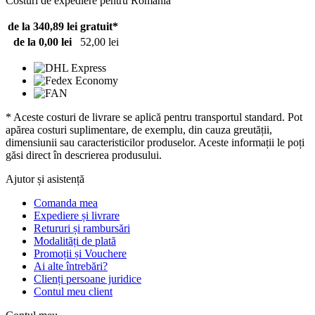
Costuri de expediere pentru România
de la 340,89 lei
gratuit*
de la 0,00 lei
52,00 lei
* Aceste costuri de livrare se aplică pentru transportul standard. Pot
apărea costuri suplimentare, de exemplu, din cauza greutății,
dimensiunii sau caracteristicilor produselor. Aceste informații le poți
găsi direct în descrierea produsului.
Ajutor și asistență
Comanda mea
Expediere și livrare
Retururi și rambursări
Modalități de plată
Promoții și Vouchere
Ai alte întrebări?
Clienți persoane juridice
Contul meu client