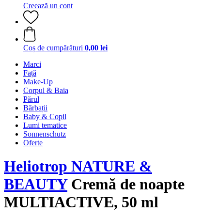
Creează un cont
Coș de cumpărături
0,00 lei
Marci
Față
Make-Up
Corpul & Baia
Părul
Bărbații
Baby & Copil
Lumi tematice
Sonnenschutz
Oferte
Heliotrop NATURE &
BEAUTY
Cremă de noapte
MULTIACTIVE, 50 ml