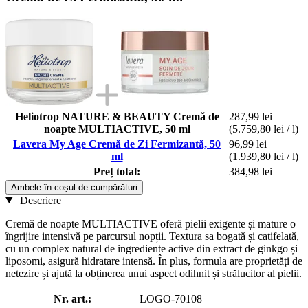
Heliotrop NATURE & BEAUTY Cremă de
287,99 lei
noapte MULTIACTIVE, 50 ml
(5.759,80 lei / l)
Lavera My Age Cremă de Zi Fermizantă, 50
96,99 lei
ml
(1.939,80 lei / l)
Preț total:
384,98 lei
Ambele în coșul de cumpărături
Descriere
Cremă de noapte MULTIACTIVE oferă pielii exigente și mature o
îngrijire intensivă pe parcursul nopții. Textura sa bogată și catifelată,
cu un complex natural de ingrediente active din extract de ginkgo și
liposomi, asigură hidratare intensă. În plus, formula are proprietăți de
netezire și ajută la obținerea unui aspect odihnit și strălucitor al pielii.
Nr. art.:
LOGO-70108