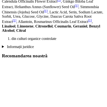
[1]
Calendula Officinalis Flower Extract
, Ginkgo Biloba Leaf
[1]
Extract, Helianthus Annus (Sunflower) Seed Oil
, Simmondsia
[1]
Chinensis (Jojoba) Seed Oil
, Lactic Acid, Serin, Sodium Lactate,
Sorbit, Urea, Glucose, Glycine, Daucus Carota Sativa Root
[1]
[1]
Extract
, Allantoin, Rosmarinus Officinalis Leaf Extract
,
Linalool
,
Limonene
,
Citronellol
,
Coumarin
,
Geraniol
,
Benzyl
Alcohol
,
Citral
din culturi organice controlate
Informații juridice
Recomandarea noastră