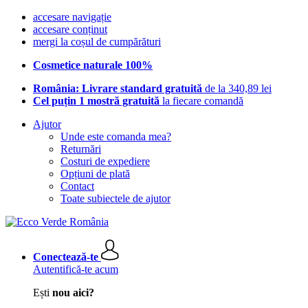
accesare navigație
accesare conținut
mergi la coșul de cumpărături
Cosmetice naturale 100%
România: Livrare standard gratuită
de la 340,89 lei
Cel puțin 1 mostră gratuită
la fiecare comandă
Ajutor
Unde este comanda mea?
Returnări
Costuri de expediere
Opțiuni de plată
Contact
Toate subiectele de ajutor
Conectează-te
Autentifică-te acum
Ești
nou aici?