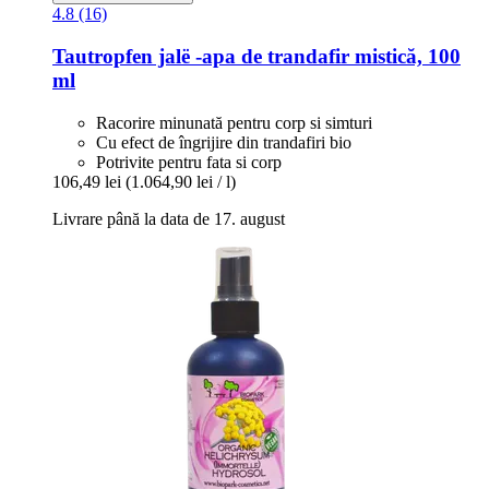
4.8 (16)
Tautropfen
jalë -​apa de trandafir mistică, 100
ml
Racorire minunată pentru corp si simturi
Cu efect de îngrijire din trandafiri bio
Potrivite pentru fata si corp
106,49 lei
(1.064,90 lei / l)
Livrare până la data de 17. august