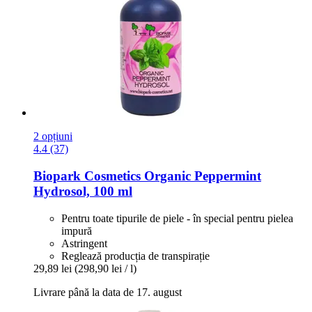
2 opțiuni
4.4 (37)
Biopark Cosmetics
Organic Peppermint
Hydrosol, 100 ml
Pentru toate tipurile de piele - în special pentru pielea
impură
Astringent
Reglează producția de transpirație
29,89 lei
(298,90 lei / l)
Livrare până la data de 17. august