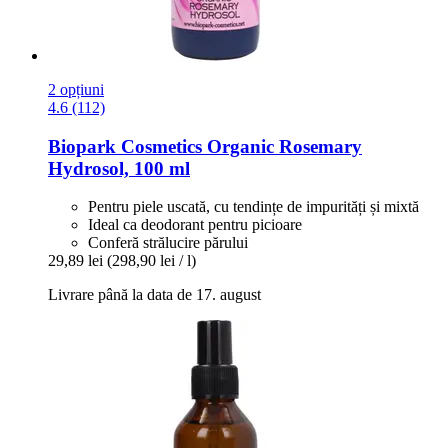
2 opțiuni
4.6 (112)
Biopark Cosmetics
Organic Rosemary
Hydrosol, 100 ml
Pentru piele uscată, cu tendințe de impurități și mixtă
Ideal ca deodorant pentru picioare
Conferă strălucire părului
29,89 lei
(298,90 lei / l)
Livrare până la data de 17. august