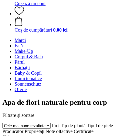
Creează un cont
Coș de cumpărături
0,00 lei
Marci
Față
Make-Up
Corpul & Baia
Părul
Bărbații
Baby & Copil
Lumi tematice
Sonnenschutz
Oferte
Apa de flori naturale pentru corp
Filtrare și sortare
Preț
Tip de plantă
Tipul de piele
Producator
Proprietăți
Note olfactive
Certificate