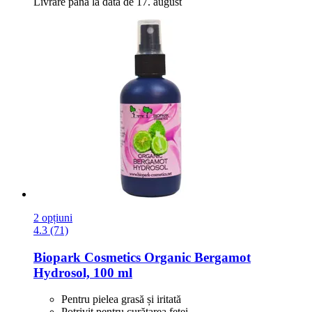
Livrare până la data de 17. august
2 opțiuni
4.3 (71)
Biopark Cosmetics
Organic Bergamot
Hydrosol, 100 ml
Pentru pielea grasă și iritată
Potrivit pentru curățarea feței