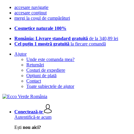
accesare navigație
accesare conținut
mergi la coșul de cumpărături
Cosmetice naturale 100%
România: Livrare standard gratuită
de la 340,89 lei
Cel puțin 1 mostră gratuită
la fiecare comandă
Ajutor
Unde este comanda mea?
Returnări
Costuri de expediere
Opțiuni de plată
Contact
Toate subiectele de ajutor
Conectează-te
Autentifică-te acum
Ești
nou aici?