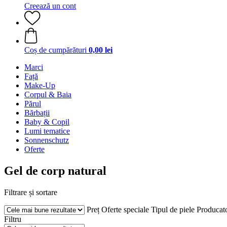
Creează un cont
Coș de cumpărături
0,00 lei
Marci
Față
Make-Up
Corpul & Baia
Părul
Bărbații
Baby & Copil
Lumi tematice
Sonnenschutz
Oferte
Gel de corp natural
Filtrare și sortare
Preț
Oferte speciale
Tipul de piele
Producat
Filtru