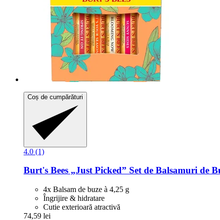
Coș de cumpărături
4.0 (1)
Burt's Bees
„Just Picked” Set de Balsamuri de B
4x Balsam de buze à 4,25 g
Îngrijire & hidratare
Cutie exterioară atractivă
74,59 lei