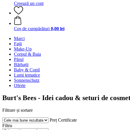
Creează un cont
Coș de cumpărături
0,00 lei
Marci
Față
Make-Up
Corpul & Baia
Părul
Bărbații
Baby & Copil
Lumi tematice
Sonnenschutz
Oferte
Burt's Bees - Idei cadou & seturi de cosme
Filtrare și sortare
Preț
Certificate
Filtru