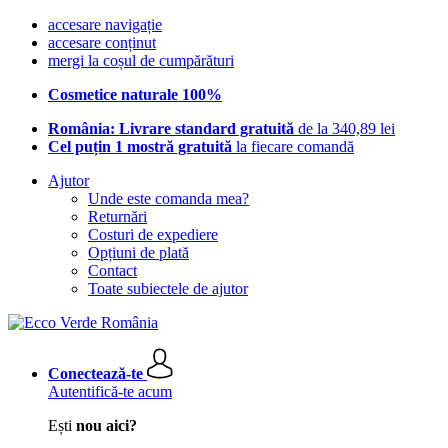
accesare navigație
accesare conținut
mergi la coșul de cumpărături
Cosmetice naturale 100%
România: Livrare standard gratuită
de la 340,89 lei
Cel puțin 1 mostră gratuită
la fiecare comandă
Ajutor
Unde este comanda mea?
Returnări
Costuri de expediere
Opțiuni de plată
Contact
Toate subiectele de ajutor
Conectează-te
Autentifică-te acum
Ești
nou aici?