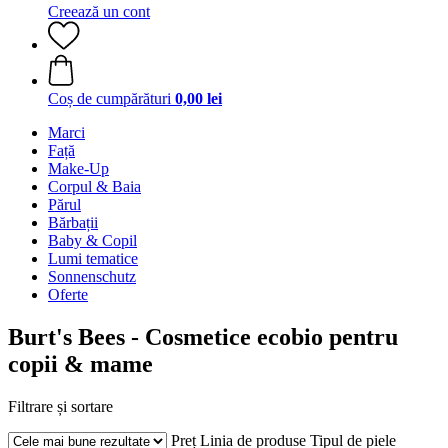
Creează un cont
Coș de cumpărături
0,00 lei
Marci
Față
Make-Up
Corpul & Baia
Părul
Bărbații
Baby & Copil
Lumi tematice
Sonnenschutz
Oferte
Burt's Bees - Cosmetice ecobio pentru
copii & mame
Filtrare și sortare
Preț
Linia de produse
Tipul de piele