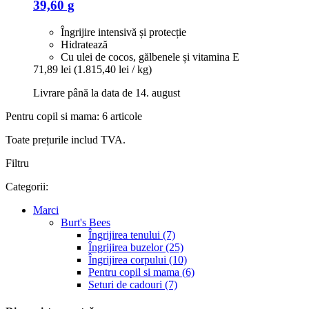
39,60 g
Îngrijire intensivă și protecție
Hidratează
Cu ulei de cocos, gălbenele și vitamina E
71,89 lei
(1.815,40 lei / kg)
Livrare până la data de 14. august
Pentru copil si mama: 6 articole
Toate prețurile includ TVA.
Filtru
Categorii:
Marci
Burt's Bees
Îngrijirea tenului (7)
Îngrijirea buzelor (25)
Îngrijirea corpului (10)
Pentru copil si mama (6)
Seturi de cadouri (7)