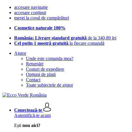
accesare navigație
accesare conținut
mergi la coșul de cumpărături
Cosmetice naturale 100%
România: Livrare standard gratuită
de la 340,89 lei
Cel puțin 1 mostră gratuită
la fiecare comandă
Ajutor
Unde este comanda mea?
Returnări
Costuri de expediere
Opțiuni de plată
Contact
Toate subiectele de ajutor
Conectează-te
Autentifică-te acum
Ești
nou aici?