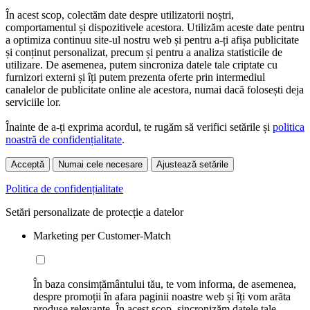
În acest scop, colectăm date despre utilizatorii noștri,
comportamentul și dispozitivele acestora. Utilizăm aceste date pentru
a optimiza continuu site-ul nostru web și pentru a-ți afișa publicitate
și conținut personalizat, precum și pentru a analiza statisticile de
utilizare. De asemenea, putem sincroniza datele tale criptate cu
furnizori externi și îți putem prezenta oferte prin intermediul
canalelor de publicitate online ale acestora, numai dacă folosești deja
serviciile lor.
Înainte de a-ți exprima acordul, te rugăm să verifici setările și
politica
noastră de confidențialitate
.
Acceptă
Numai cele necesare
Ajustează setările
Politica de confidențialitate
Setări personalizate de protecție a datelor
Marketing per Customer-Match
În baza consimțământului tău, te vom informa, de asemenea,
despre promoții în afara paginii noastre web și îți vom arăta
produse relevante. În acest scop, sincronizăm datele tale