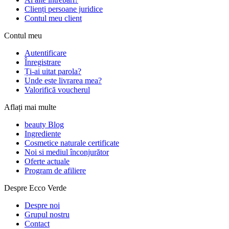
Clienți persoane juridice
Contul meu client
Contul meu
Autentificare
Înregistrare
Ți-ai uitat parola?
Unde este livrarea mea?
Valorifică voucherul
Aflați mai multe
beauty Blog
Ingrediente
Cosmetice naturale certificate
Noi si mediul înconjurător
Oferte actuale
Program de afiliere
Despre Ecco Verde
Despre noi
Grupul nostru
Contact