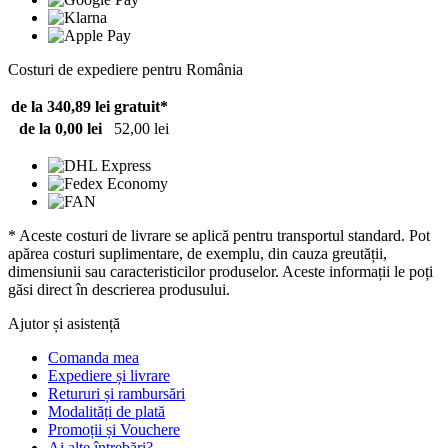
Costuri de expediere pentru România
de la 340,89 lei
gratuit*
de la 0,00 lei
52,00 lei
* Aceste costuri de livrare se aplică pentru transportul standard. Pot
apărea costuri suplimentare, de exemplu, din cauza greutății,
dimensiunii sau caracteristicilor produselor. Aceste informații le poți
găsi direct în descrierea produsului.
Ajutor și asistență
Comanda mea
Expediere și livrare
Retururi și rambursări
Modalități de plată
Promoții și Vouchere
Ai alte întrebări?