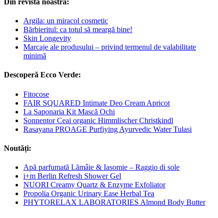
Din revista noastră:
Argila: un miracol cosmetic
Bărbieritul: ca totul să meargă bine!
Skin Longevity
Marcaje ale produsului – privind termenul de valabilitate
minimă
Descoperă Ecco Verde:
Fitocose
FAIR SQUARED Intimate Deo Cream Apricot
La Saponaria Kit Mască Ochi
Sonnentor Ceai organic Himmlischer Christkindl
Rasayana PROAGE Purfiying Ayurvedic Water Tulasi
Noutăți:
Apă parfumată Lămâie & Iasomie – Raggio di sole
i+m Berlin Refresh Shower Gel
NUORI Creamy Quartz & Enzyme Exfoliator
Propolia Organic Urinary Ease Herbal Tea
PHYTORELAX LABORATORIES Almond Body Butter