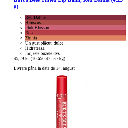
g)
Red Dahlia
Hibiscus
Pink Blossom
Rose
Zinnia
Un gust plăcut, dulce
Hidrateaza
Înrijeste buzele dvs
45,29 lei
(10.656,47 lei / kg)
Livrare până la data de 14. august