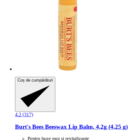
Coș de cumpărături
4.2 (317)
Burt's Bees
Beeswax Lip Balm, 4,2g (4,25 g)
Pentru buze moi și revitalizante