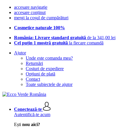
accesare navigație
accesare conținut
mergi la coșul de cumpărături
Cosmetice naturale 100%
România: Livrare standard gratuită
de la 341,00 lei
Cel puțin 1 mostră gratuită
la fiecare comandă
Ajutor
Unde este comanda mea?
Returnări
Costuri de expediere
Opțiuni de plată
Contact
Toate subiectele de ajutor
Conectează-te
Autentifică-te acum
Ești
nou aici?