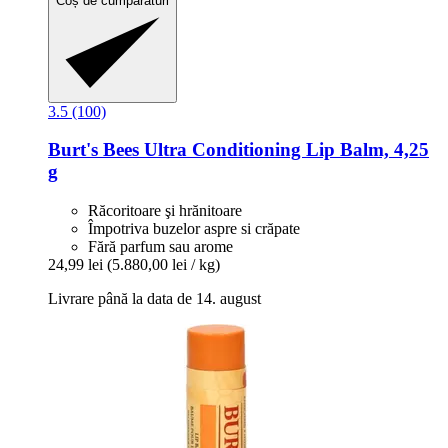
Coș de cumpărături
3.5 (100)
Burt's Bees
Ultra Conditioning Lip Balm, 4,25
g
Răcoritoare şi hrănitoare
Împotriva buzelor aspre si crăpate
Fără parfum sau arome
24,99 lei
(5.880,00 lei / kg)
Livrare până la data de 14. august