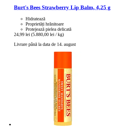
Burt's Bees
Strawberry Lip Balm, 4,25 g
Hidratează
Proprietăți hrănitoare
Protejează pielea delicată
24,99 lei
(5.880,00 lei / kg)
Livrare până la data de 14. august