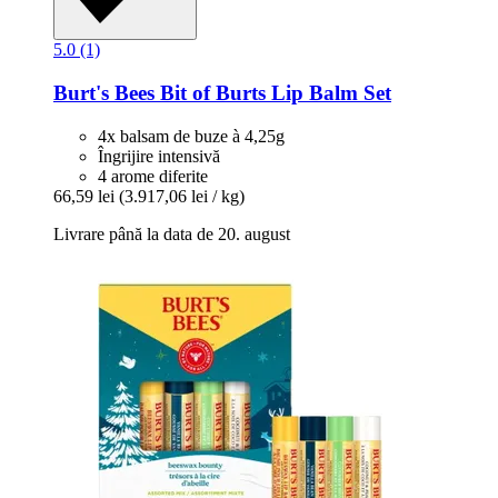
5.0 (1)
Burt's Bees
Bit of Burts Lip Balm Set
4x balsam de buze à 4,25g
Îngrijire intensivă
4 arome diferite
66,59 lei
(3.917,06 lei / kg)
Livrare până la data de 20. august