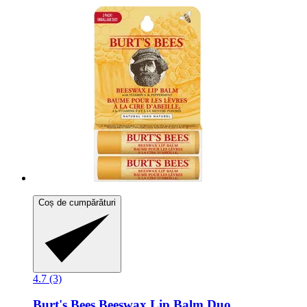
Coș de cumpărături
4.7 (3)
Burt's Bees
Beeswax Lip Balm Duo