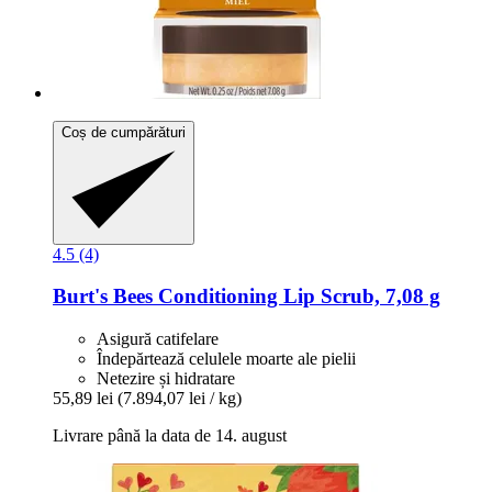
Coș de cumpărături
4.5 (4)
Burt's Bees
Conditioning Lip Scrub, 7,08 g
Asigură catifelare
Îndepărtează celulele moarte ale pielii
Netezire și hidratare
55,89 lei
(7.894,07 lei / kg)
Livrare până la data de 14. august