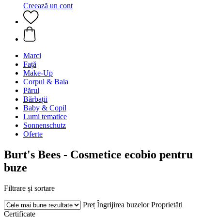
Creează un cont
Marci
Față
Make-Up
Corpul & Baia
Părul
Bărbații
Baby & Copil
Lumi tematice
Sonnenschutz
Oferte
Burt's Bees - Cosmetice ecobio pentru
buze
Filtrare și sortare
Preț
Îngrijirea buzelor
Proprietăți
Certificate