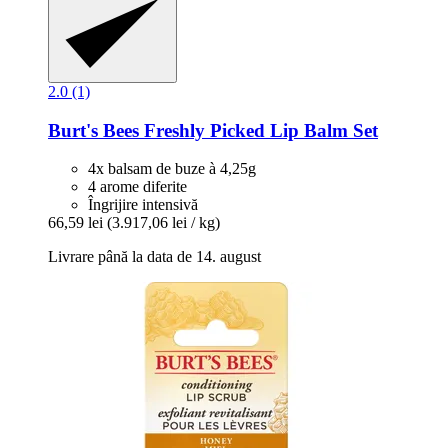
2.0 (1)
Burt's Bees
Freshly Picked Lip Balm Set
4x balsam de buze à 4,25g
4 arome diferite
Îngrijire intensivă
66,59 lei
(3.917,06 lei / kg)
Livrare până la data de 14. august