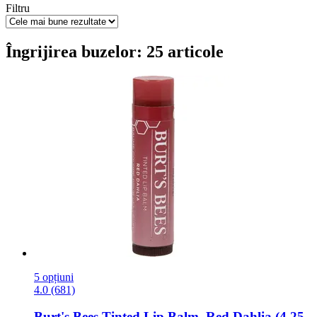
Filtru
Îngrijirea buzelor: 25 articole
5 opțiuni
4.0 (681)
Burt's Bees
Tinted Lip Balm, Red Dahlia (4,25