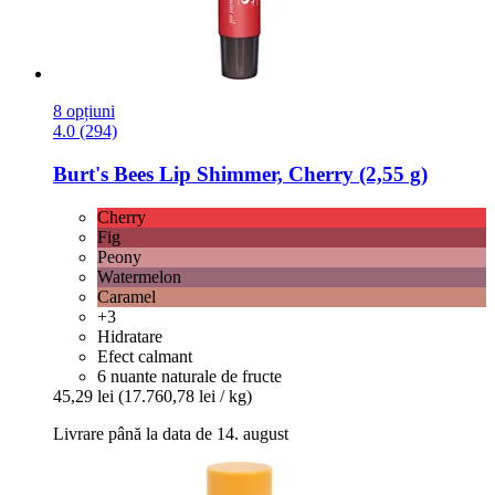
8 opțiuni
4.0 (294)
Burt's Bees
Lip Shimmer, Cherry (2,55 g)
Cherry
Fig
Peony
Watermelon
Caramel
+3
Hidratare
Efect calmant
6 nuante naturale de fructe
45,29 lei
(17.760,78 lei / kg)
Livrare până la data de 14. august