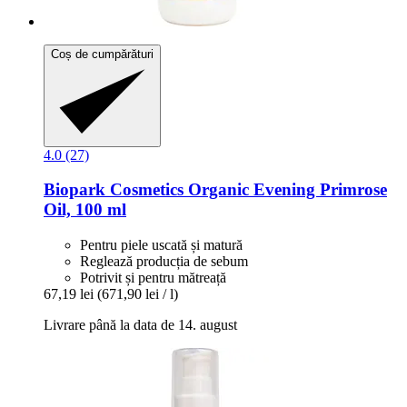
Coș de cumpărături
4.0 (27)
Biopark Cosmetics
Organic Evening Primrose
Oil, 100 ml
Pentru piele uscată și matură
Reglează producția de sebum
Potrivit și pentru mătreață
67,19 lei
(671,90 lei / l)
Livrare până la data de 14. august