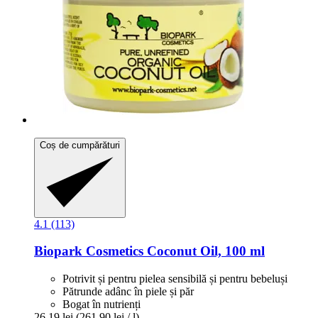
Coș de cumpărături
4.1 (113)
Biopark Cosmetics
Coconut Oil, 100 ml
Potrivit și pentru pielea sensibilă și pentru bebeluși
Pătrunde adânc în piele și păr
Bogat în nutrienți
26,19 lei
(261,90 lei / l)