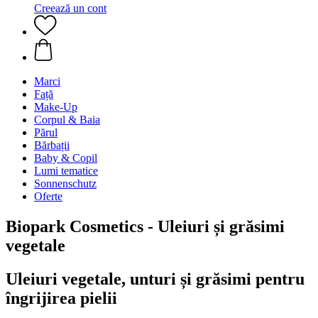
Creează un cont
Marci
Față
Make-Up
Corpul & Baia
Părul
Bărbații
Baby & Copil
Lumi tematice
Sonnenschutz
Oferte
Biopark Cosmetics - Uleiuri și grăsimi
vegetale
Uleiuri vegetale, unturi și grăsimi pentru
îngrijirea pielii