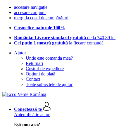
accesare navigație
accesare conținut
mergi la coșul de cumpărături
Cosmetice naturale 100%
România: Livrare standard gratuită
de la 340,89 lei
Cel puțin 1 mostră gratuită
la fiecare comandă
Ajutor
Unde este comanda mea?
Returnări
Costuri de expediere
Opțiuni de plată
Contact
Toate subiectele de ajutor
Conectează-te
Autentifică-te acum
Ești
nou aici?