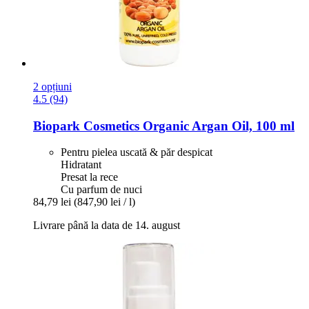
2 opțiuni
4.5 (94)
Biopark Cosmetics
Organic Argan Oil, 100 ml
Pentru pielea uscată & păr despicat
Hidratant
Presat la rece
Cu parfum de nuci
84,79 lei
(847,90 lei / l)
Livrare până la data de 14. august