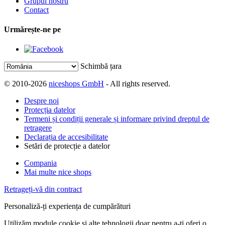
Grupul nostru
Contact
Urmărește-ne pe
Schimbă țara
© 2010-2026
niceshops GmbH
- All rights reserved.
Despre noi
Protecția datelor
Termeni și condiții generale și informare privind dreptul de
retragere
Declarația de accesibilitate
Setări de protecție a datelor
Compania
Mai multe nice shops
Retrageți-vă din contract
Personaliză-ți experiența de cumpărături
Utilizăm module cookie și alte tehnologii doar pentru a-ți oferi o