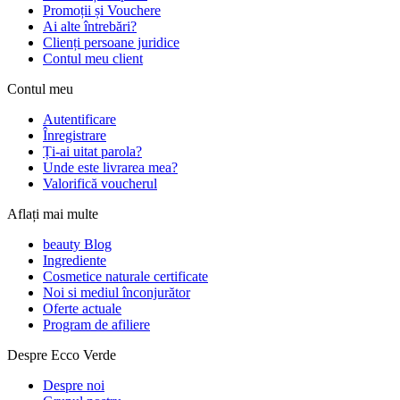
Promoții și Vouchere
Ai alte întrebări?
Clienți persoane juridice
Contul meu client
Contul meu
Autentificare
Înregistrare
Ți-ai uitat parola?
Unde este livrarea mea?
Valorifică voucherul
Aflați mai multe
beauty Blog
Ingrediente
Cosmetice naturale certificate
Noi si mediul înconjurător
Oferte actuale
Program de afiliere
Despre Ecco Verde
Despre noi