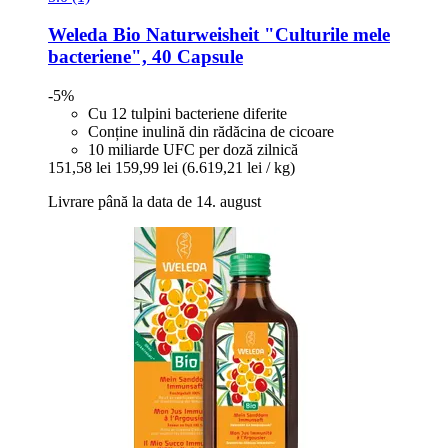
Weleda
Bio Naturweisheit "Culturile mele
bacteriene", 40 Capsule
-5%
Cu 12 tulpini bacteriene diferite
Conține inulină din rădăcina de cicoare
10 miliarde UFC per doză zilnică
151,58 lei
159,99 lei
(6.619,21 lei / kg)
Livrare până la data de 14. august