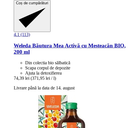
Coș de cumpărături
4.1 (113)
Weleda
Băutura Mea Activă cu Mesteacăn BIO,
200 ml
Din colectia bio sălbatică
Scapa corpul de depozite
Ajuta la detoxifierea
74,39 lei
(371,95 lei / l)
Livrare până la data de 14. august