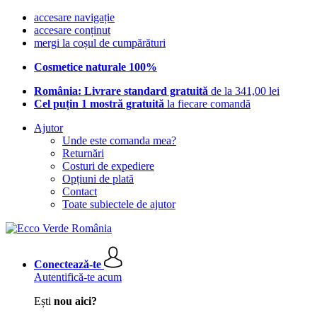
accesare navigație
accesare conținut
mergi la coșul de cumpărături
Cosmetice naturale 100%
România: Livrare standard gratuită
de la 341,00 lei
Cel puțin 1 mostră gratuită
la fiecare comandă
Ajutor
Unde este comanda mea?
Returnări
Costuri de expediere
Opțiuni de plată
Contact
Toate subiectele de ajutor
Conectează-te
Autentifică-te acum
Ești
nou aici?