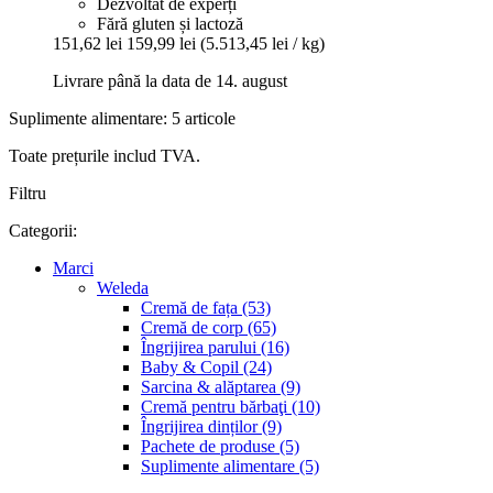
Dezvoltat de experți
Fără gluten și lactoză
151,62 lei
159,99 lei
(5.513,45 lei / kg)
Livrare până la data de 14. august
Suplimente alimentare: 5 articole
Toate prețurile includ TVA.
Filtru
Categorii:
Marci
Weleda
Cremă de fața (53)
Cremă de corp (65)
Îngrijirea parului (16)
Baby & Copil (24)
Sarcina & alăptarea (9)
Cremă pentru bărbaţi (10)
Îngrijirea dinților (9)
Pachete de produse (5)
Suplimente alimentare (5)