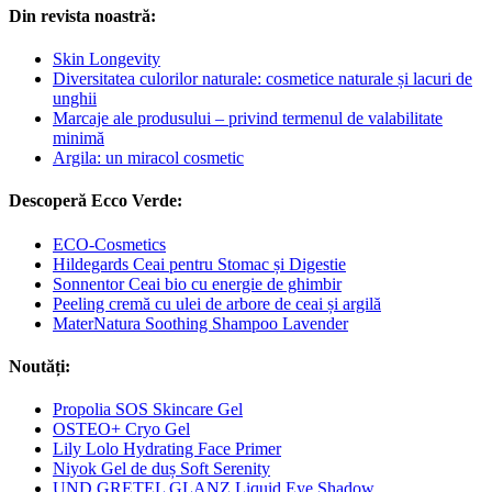
Din revista noastră:
Skin Longevity
Diversitatea culorilor naturale: cosmetice naturale și lacuri de
unghii
Marcaje ale produsului – privind termenul de valabilitate
minimă
Argila: un miracol cosmetic
Descoperă Ecco Verde:
ECO-Cosmetics
Hildegards Ceai pentru Stomac și Digestie
Sonnentor Ceai bio cu energie de ghimbir
Peeling cremă cu ulei de arbore de ceai și argilă
MaterNatura Soothing Shampoo Lavender
Noutăți:
Propolia SOS Skincare Gel
OSTEO+ Cryo Gel
Lily Lolo Hydrating Face Primer
Niyok Gel de duș Soft Serenity
UND GRETEL GLANZ Liquid Eye Shadow