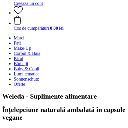
Creează un cont
Coș de cumpărături
0,00 lei
Marci
Față
Make-Up
Corpul & Baia
Părul
Bărbații
Baby & Copil
Lumi tematice
Sonnenschutz
Oferte
Weleda - Suplimente alimentare
Înțelepciune naturală ambalată în capsule
vegane