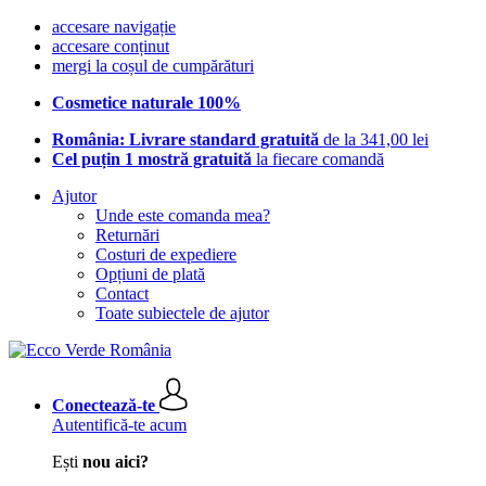
accesare navigație
accesare conținut
mergi la coșul de cumpărături
Cosmetice naturale 100%
România: Livrare standard gratuită
de la 341,00 lei
Cel puțin 1 mostră gratuită
la fiecare comandă
Ajutor
Unde este comanda mea?
Returnări
Costuri de expediere
Opțiuni de plată
Contact
Toate subiectele de ajutor
Conectează-te
Autentifică-te acum
Ești
nou aici?