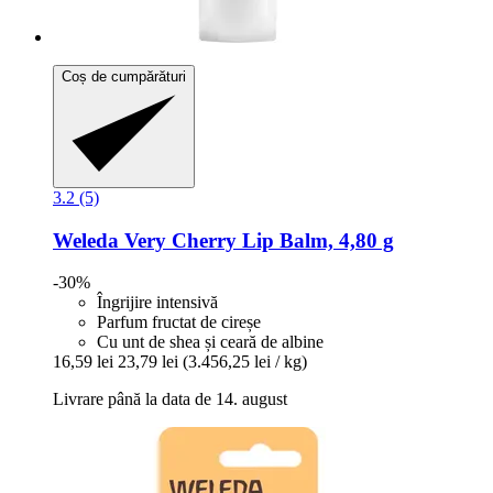
Coș de cumpărături
3.2 (5)
Weleda
Very Cherry Lip Balm, 4,80 g
-30%
Îngrijire intensivă
Parfum fructat de cireșe
Cu unt de shea și ceară de albine
16,59 lei
23,79 lei
(3.456,25 lei / kg)
Livrare până la data de 14. august