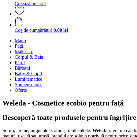
Creează un cont
Coș de cumpărături
0,00 lei
Marci
Față
Make-Up
Corpul & Baia
Părul
Bărbații
Baby & Copil
Lumi tematice
Sonnenschutz
Oferte
Weleda - Cosmetice ecobio pentru față
Descoperă toate produsele pentru îngrijirea
Seruri, creme, unguente ecobio și multe altele:
Weleda
oferă un catalo
matură, uscată sau grasă, brandul are soluția potrivită pentru orice situa