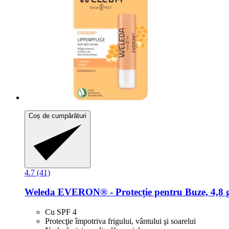
Coș de cumpărături
4.7 (41)
Weleda
EVERON® -​ Protecție pentru Buze, 4,8 g
Cu SPF 4
Protecţie împotriva frigului, vântului şi soarelui