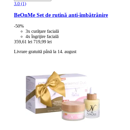
3.0 (1)
BeOnMe
Set de rutină anti-​îmbătrânire
-50%
3x curățare facială
4x îngrijire facială
359,61 lei
719,99 lei
Livrare gratuită până la 14. august