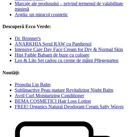
Marcaje ale produsului – privind termenul de valabilitate
minimă
Argila: un miracol cosmetic
Descoperă Ecco Verde:
Dr. Bronner's
ANARKHIA Serul RAW cu Panthenol
Intensive Care Day Face Cream for Dry & Normal Skin
Hipi Faible Balsam de buze cu culoare
Leo & Lilo Set cadou cu creme de mâini Pflegegarten
Noutăți:
Propolia Lip Balm
Sublimactive Peau mature Revitalizing Night Balm
Avril Curl Moisturizing Conditioner
BEMA COSMETICI Hair Loss Lotion
FREE! Organics Natural Deodorant Cream Salty Waves