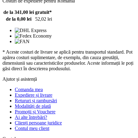
Costuri de expediere pentru România
de la 341,00 lei
gratuit*
de la 0,00 lei
52,02 lei
* Aceste costuri de livrare se aplică pentru transportul standard. Pot
apărea costuri suplimentare, de exemplu, din cauza greutății,
dimensiunii sau caracteristicilor produselor. Aceste informații le poți
găsi direct în descrierea produsului.
Ajutor și asistență
Comanda mea
Expediere și livrare
Retururi și rambursări
Modalități de plată
Promoții și Vouchere
Ai alte întrebări?
Clienți persoane juridice
Contul meu client