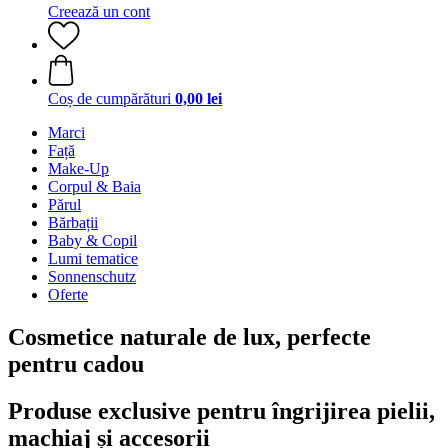
Creează un cont
Coș de cumpărături
0,00 lei
Marci
Față
Make-Up
Corpul & Baia
Părul
Bărbații
Baby & Copil
Lumi tematice
Sonnenschutz
Oferte
Cosmetice naturale de lux, perfecte
pentru cadou
Produse exclusive pentru îngrijirea pielii,
machiaj și accesorii