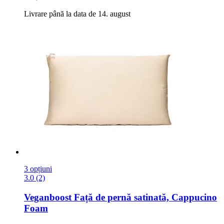
Livrare până la data de 14. august
3 opțiuni
3.0 (2)
Veganboost
Față de pernă satinată, Cappucino
Foam