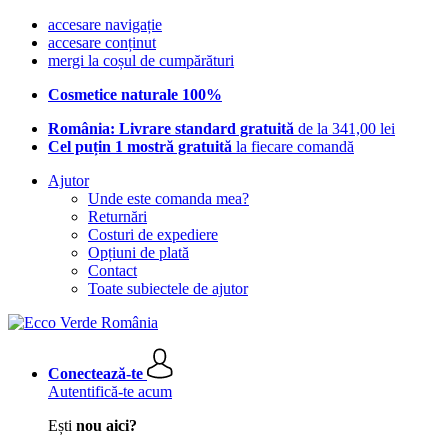
accesare navigație
accesare conținut
mergi la coșul de cumpărături
Cosmetice naturale 100%
România: Livrare standard gratuită
de la 341,00 lei
Cel puțin 1 mostră gratuită
la fiecare comandă
Ajutor
Unde este comanda mea?
Returnări
Costuri de expediere
Opțiuni de plată
Contact
Toate subiectele de ajutor
Conectează-te
Autentifică-te acum
Ești
nou aici?