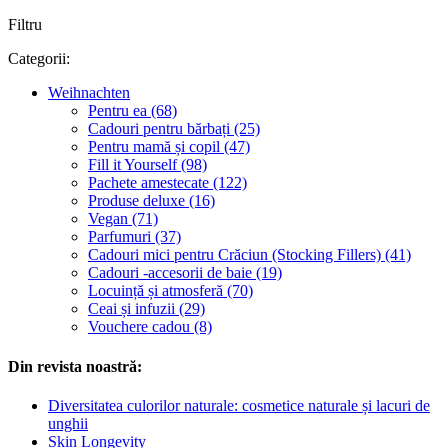
Filtru
Categorii:
Weihnachten
Pentru ea (68)
Cadouri pentru bărbați (25)
Pentru mamă și copil (47)
Fill it Yourself (98)
Pachete amestecate (122)
Produse deluxe (16)
Vegan (71)
Parfumuri (37)
Cadouri mici pentru Crăciun (Stocking Fillers) (41)
Cadouri -accesorii de baie (19)
Locuință și atmosferă (70)
Ceai și infuzii (29)
Vouchere cadou (8)
Din revista noastră:
Diversitatea culorilor naturale: cosmetice naturale și lacuri de
unghii
Skin Longevity