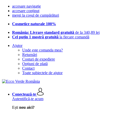
accesare navigație
accesare conținut
mergi la coșul de cumpărături
Cosmetice naturale 100%
România: Livrare standard gratuită
de la 340,89 lei
Cel puțin 1 mostră gratuită
la fiecare comandă
Ajutor
Unde este comanda mea?
Returnări
Costuri de expediere
Opțiuni de plată
Contact
Toate subiectele de ajutor
Conectează-te
Autentifică-te acum
Ești
nou aici?