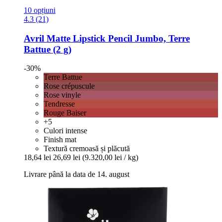
10 opțiuni
4.3 (21)
Avril
Matte Lipstick Pencil Jumbo, Terre
Battue (2 g)
-30%
Terre Battue
Rose crépuscule
Rose vinyle
Tendresse
Rouge Baiser
+5
Culori intense
Finish mat
Textură cremoasă și plăcută
18,64 lei
26,69 lei
(9.320,00 lei / kg)
Livrare până la data de 14. august