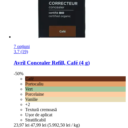
7 opțiuni
3.7 (19)
Avril
Concealer Refill, Café (4 g)
-50%
Café
Portocaliu
Vert
Porcelaine
Vanilie
+2
Textură cremoasă
Ușor de aplicat
Stratificabil
23,97 lei
47,99 lei
(5.992,50 lei / kg)