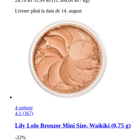
28,76 lei
31,99 lei
(11.504,00 lei / kg)
Livrare până la data de 14. august
4 opțiuni
4.1 (367)
Lily Lolo
Bronzer Mini Size, Waikiki (0,75 g)
-22%