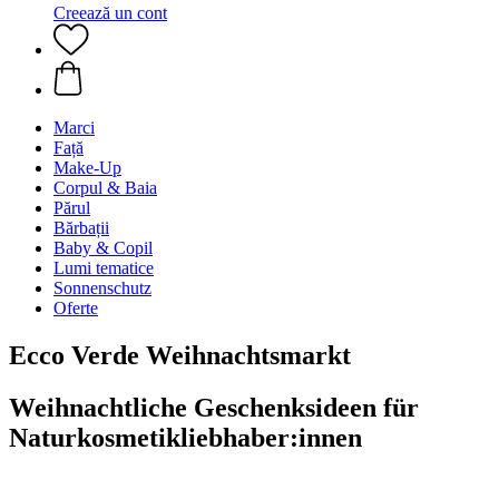
Creează un cont
Marci
Față
Make-Up
Corpul & Baia
Părul
Bărbații
Baby & Copil
Lumi tematice
Sonnenschutz
Oferte
Ecco Verde Weihnachtsmarkt
Weihnachtliche Geschenksideen für
Naturkosmetikliebhaber:innen