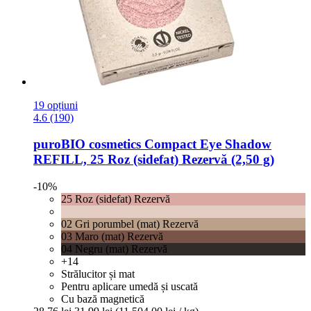
19 opțiuni
4.6 (190)
puroBIO cosmetics
Compact Eye Shadow
REFILL, 25 Roz (sidefat) Rezervă (2,50 g)
-10%
25 Roz (sidefat) Rezervă
02 Gri porumbel (mat) Rezervă
03 Maro (mat) Rezervă
04 Negru (mat) Rezervă
+14
Strălucitor și mat
Pentru aplicare umedă și uscată
Cu bază magnetică