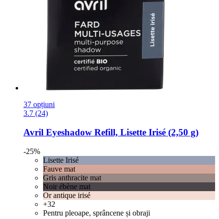
37 opțiuni
3.7 (24)
Avril
Eyeshadow Refill, Lisette Irisé (2,50 g)
-25%
Lisette Irisé
Fauve mat
Gris anthracite mat
Noir ébène mat
Or antique irisé
+32
Pentru pleoape, sprâncene și obraji