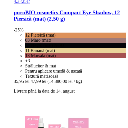
4.3 (251)
puroBIO cosmetics
Compact Eye Shadow, 12
Piersică (mat) (2,50 g)
-25%
12 Piersică (mat)
03 Maro (mat)
04 Negru (mat) NOU
11 Banană (mat)
13 Marsala (mat)
+3
Strălucitor & mat
Pentru aplicare umedă & uscată
Textură mătăsoasă
35,95 lei
47,99 lei
(14.380,00 lei / kg)
Livrare până la data de 14. august