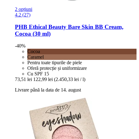
2 opțiuni
4.2 (27)
PHB Ethical Beauty
Bare Skin BB Cream,
Cocoa (30 ml)
-40%
Cocoa
Caramel
Pentru toate tipurile de piele
Oferă protecție și uniformizare
Cu SPF 15
73,51 lei
122,99 lei
(2.450,33 lei / l)
Livrare până la data de 14. august