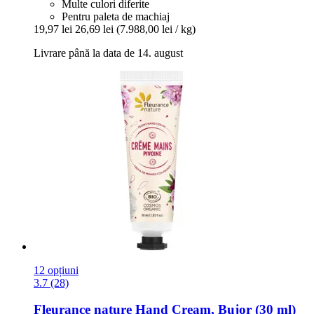
Multe culori diferite
Pentru paleta de machiaj
19,97 lei
26,69 lei
(7.988,00 lei / kg)
Livrare până la data de 14. august
12 opțiuni
3.7 (28)
Fleurance nature
Hand Cream, Bujor (30 ml)