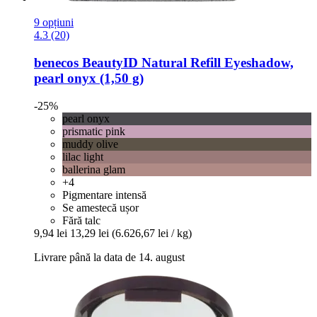
9 opțiuni
4.3 (20)
benecos
BeautyID Natural Refill Eyeshadow,
pearl onyx (1,50 g)
-25%
pearl onyx
prismatic pink
muddy olive
lilac light
ballerina glam
+4
Pigmentare intensă
Se amestecă ușor
Fără talc
9,94 lei
13,29 lei
(6.626,67 lei / kg)
Livrare până la data de 14. august