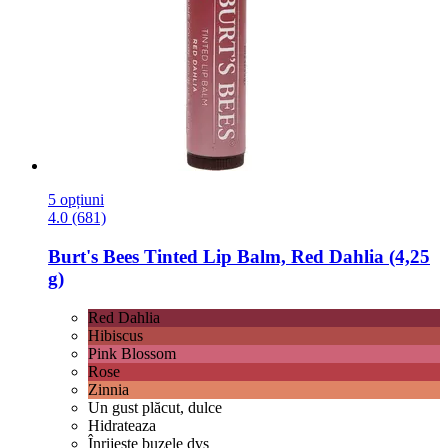
5 opțiuni
4.0 (681)
Burt's Bees
Tinted Lip Balm, Red Dahlia (4,25
g)
Red Dahlia
Hibiscus
Pink Blossom
Rose
Zinnia
Un gust plăcut, dulce
Hidrateaza
Înrijeste buzele dvs