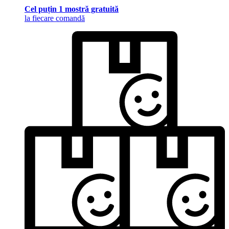
Cel puțin 1 mostră gratuită
la fiecare comandă