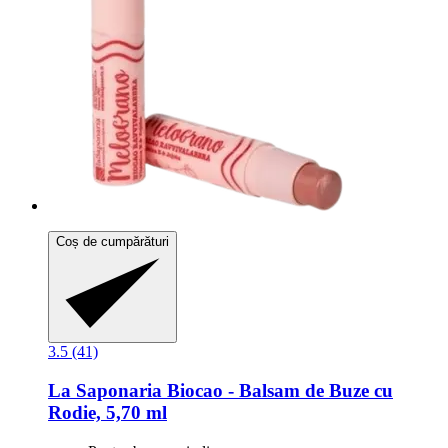
Coș de cumpărături
3.5 (41)
La Saponaria
Biocao -​ Balsam de Buze cu
Rodie, 5,70 ml