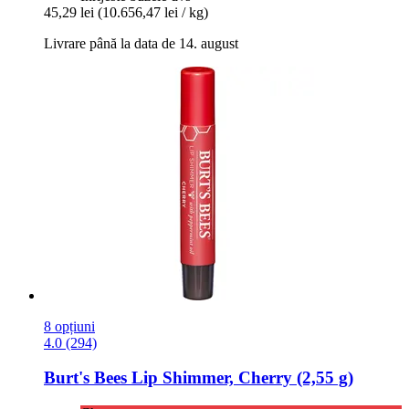
45,29 lei
(10.656,47 lei / kg)
Livrare până la data de 14. august
8 opțiuni
4.0 (294)
Burt's Bees
Lip Shimmer, Cherry (2,55 g)