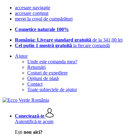
accesare navigație
accesare conținut
mergi la coșul de cumpărături
Cosmetice naturale 100%
România: Livrare standard gratuită
de la 341,00 lei
Cel puțin 1 mostră gratuită
la fiecare comandă
Ajutor
Unde este comanda mea?
Returnări
Costuri de expediere
Opțiuni de plată
Contact
Toate subiectele de ajutor
Conectează-te
Autentifică-te acum
Ești
nou aici?