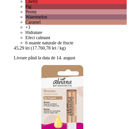
Cherry
Fig
Peony
Watermelon
Caramel
+3
Hidratare
Efect calmant
6 nuante naturale de fructe
45,29 lei
(17.760,78 lei / kg)
Livrare până la data de 14. august