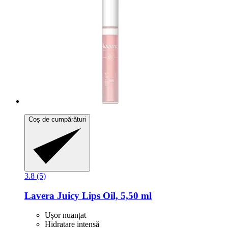
Coș de cumpărături
3.8 (5)
Lavera
Juicy Lips Oil, 5,50 ml
Ușor nuanțat
Hidratare intensă