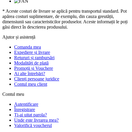
* Aceste costuri de livrare se aplică pentru transportul standard. Pot
apărea costuri suplimentare, de exemplu, din cauza greutății,
dimensiunii sau caracteristicilor produselor. Aceste informații le poți
găsi direct în descrierea produsului.
Ajutor și asistență
Comanda mea
Expediere și livrare
Retururi și rambursări
Modalități de plată
Promoții și Vouchere
Ai alte întrebări?
Clienți persoane juridice
Contul meu client
Contul meu
Autentificare
Înregistrare
Ți-ai uitat parola?
Unde este livrarea mea?
Valorifică voucherul