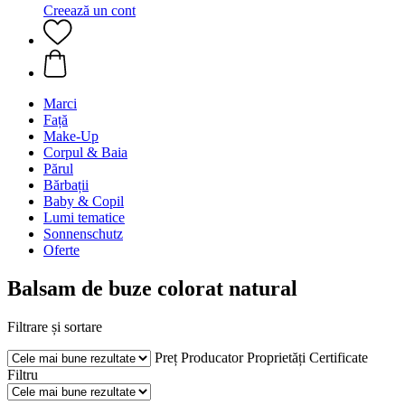
Creează un cont
Marci
Față
Make-Up
Corpul & Baia
Părul
Bărbații
Baby & Copil
Lumi tematice
Sonnenschutz
Oferte
Balsam de buze colorat natural
Filtrare și sortare
Preț
Producator
Proprietăți
Certificate
Filtru