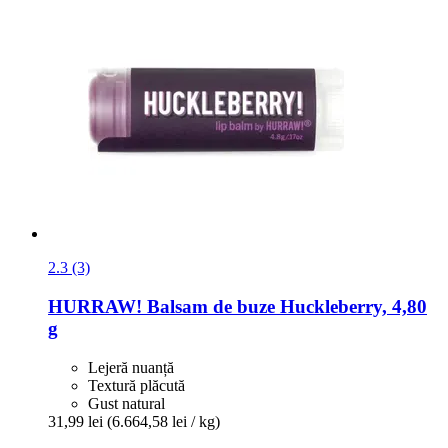
2.3 (3)
HURRAW!
Balsam de buze Huckleberry, 4,80
g
Lejeră nuanță
Textură plăcută
Gust natural
31,99 lei
(6.664,58 lei / kg)