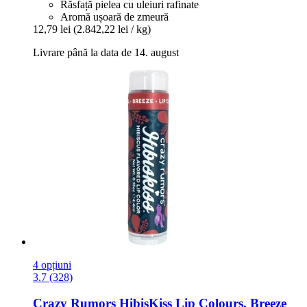
Răsfață pielea cu uleiuri rafinate
Aromă ușoară de zmeură
12,79 lei
(2.842,22 lei / kg)
Livrare până la data de 14. august
4 opțiuni
3.7 (328)
Crazy Rumors
HibisKiss Lip Colours, Breeze