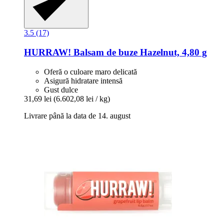
3.5 (17)
HURRAW!
Balsam de buze Hazelnut, 4,80 g
Oferă o culoare maro delicată
Asigură hidratare intensă
Gust dulce
31,69 lei
(6.602,08 lei / kg)
Livrare până la data de 14. august