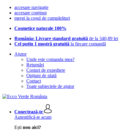
accesare navigație
accesare conținut
mergi la coșul de cumpărături
Cosmetice naturale 100%
România: Livrare standard gratuită
de la 340,89 lei
Cel puțin 1 mostră gratuită
la fiecare comandă
Ajutor
Unde este comanda mea?
Returnări
Costuri de expediere
Opțiuni de plată
Contact
Toate subiectele de ajutor
Conectează-te
Autentifică-te acum
Ești
nou aici?