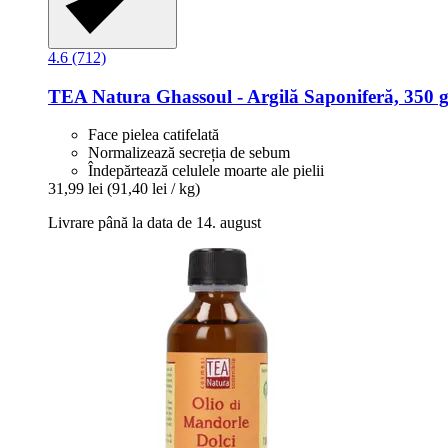
4.6 (712)
TEA Natura
Ghassoul -​ Argilă Saponiferă, 350 
Face pielea catifelată
Normalizează secreția de sebum
Îndepărtează celulele moarte ale pielii
31,99 lei
(91,40 lei / kg)
Livrare până la data de 14. august