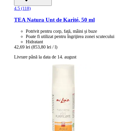
4.5 (118)
TEA Natura
Unt de Karité, 50 ml
Potrivit pentru corp, față, mâini și buze
Poate fi utilizat pentru îngrijirea zonei scutecului
Hidratant
42,69 lei
(853,80 lei / l)
Livrare până la data de 14. august