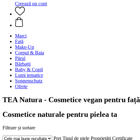
Creează un cont
Marci
Față
Make-Up
Corpul & Baia
Părul
Bărbații
Baby & Copil
Lumi tematice
Sonnenschutz
Oferte
TEA Natura - Cosmetice vegan pentru față
Cosmetice naturale pentru pielea ta
Filtrare și sortare
Preț
Tipul de piele
Proprietăți
Certificate