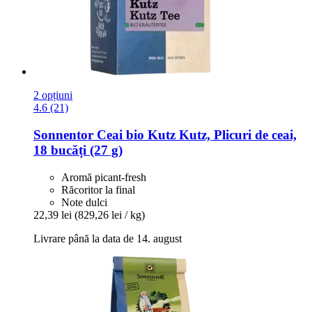
2 opțiuni
4.6 (21)
Sonnentor
Ceai bio Kutz Kutz, Plicuri de ceai,
18 bucăți (27 g)
Aromă picant-fresh
Răcoritor la final
Note dulci
22,39 lei
(829,26 lei / kg)
Livrare până la data de 14. august