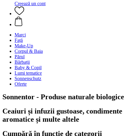
Creează un cont
Marci
Față
Make-Up
Corpul & Baia
Părul
Bărbații
Baby & Copil
Lumi tematice
Sonnenschutz
Oferte
Sonnentor - Produse naturale biologice
Ceaiuri și infuzii gustoase, condimente
aromatice și multe altele
Cumpără în funcţie de categorii