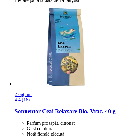
Livrare până la data de 14. august
2 opțiuni
4.4 (16)
Sonnentor
Ceai Relaxare Bio, Vrac, 40 g
Parfum proaspăt, citronat
Gust echilibrat
Notă florală plăcută