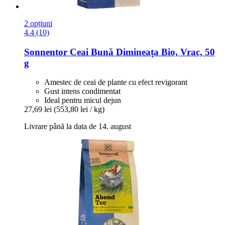
2 opțiuni
4.4 (10)
Sonnentor
Ceai Bună Dimineața Bio, Vrac, 50
g
Amestec de ceai de plante cu efect revigorant
Gust intens condimentat
Ideal pentru micul dejun
27,69 lei
(553,80 lei / kg)
Livrare până la data de 14. august