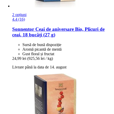
2 opțiuni
4.4 (16)
Sonnentor
Ceai de aniversare Bio, Plicuri de
ceai, 18 bucăți (27 g)
Sursă de bună dispoziție
Aromă picantă de mentă
Gust floral și fructat
24,99 lei
(925,56 lei / kg)
Livrare până la data de 14. august