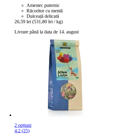
Amestec puternic
Răcoritor cu mentă
Dulceață delicată
26,59 lei
(531,80 lei / kg)
Livrare până la data de 14. august
2 opțiuni
4.2 (25)