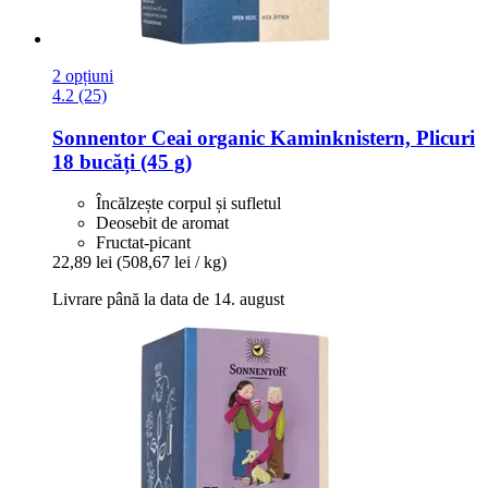
2 opțiuni
4.2 (25)
Sonnentor
Ceai organic Kaminknistern, Plicuri
18 bucăți (45 g)
Încălzește corpul și sufletul
Deosebit de aromat
Fructat-picant
22,89 lei
(508,67 lei / kg)
Livrare până la data de 14. august