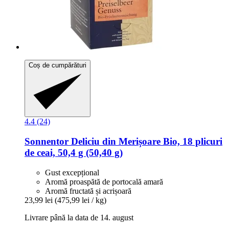
Coș de cumpărături
4.4 (24)
Sonnentor
Deliciu din Merișoare Bio, 18 plicuri
de ceai, 50,4 g (50,40 g)
Gust excepțional
Aromă proaspătă de portocală amară
Aromă fructată și acrișoară
23,99 lei
(475,99 lei / kg)
Livrare până la data de 14. august