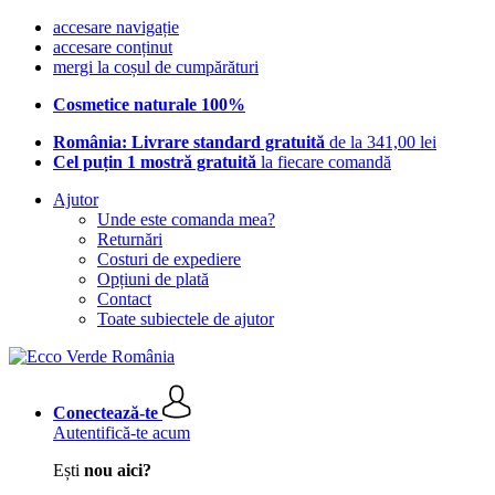
accesare navigație
accesare conținut
mergi la coșul de cumpărături
Cosmetice naturale 100%
România: Livrare standard gratuită
de la 341,00 lei
Cel puțin 1 mostră gratuită
la fiecare comandă
Ajutor
Unde este comanda mea?
Returnări
Costuri de expediere
Opțiuni de plată
Contact
Toate subiectele de ajutor
Conectează-te
Autentifică-te acum
Ești
nou aici?