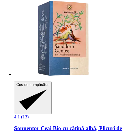
Coș de cumpărături
4.1 (13)
Sonnentor
Ceai Bio cu cătină albă, Plicuri de