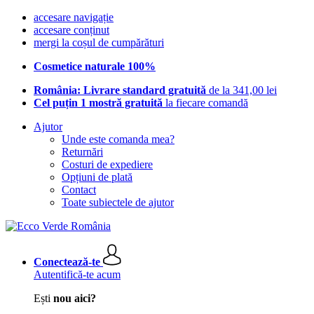
accesare navigație
accesare conținut
mergi la coșul de cumpărături
Cosmetice naturale 100%
România: Livrare standard gratuită
de la 341,00 lei
Cel puțin 1 mostră gratuită
la fiecare comandă
Ajutor
Unde este comanda mea?
Returnări
Costuri de expediere
Opțiuni de plată
Contact
Toate subiectele de ajutor
Conectează-te
Autentifică-te acum
Ești
nou aici?