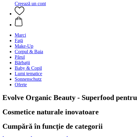
Creează un cont
Marci
Față
Make-Up
Corpul & Baia
Părul
Bărbații
Baby & Copil
Lumi tematice
Sonnenschutz
Oferte
Evolve Organic Beauty - Superfood pentru 
Cosmetice naturale inovatoare
Cumpără în funcţie de categorii