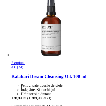
2 opțiuni
4.6 (24)
Kalahari Dream Cleansing Oil, 100 ml
Pentru toate tipurile de piele
Îndepărtează machiajul
Hrănitor și hidratant
138,99 lei
(1.389,90 lei / l)