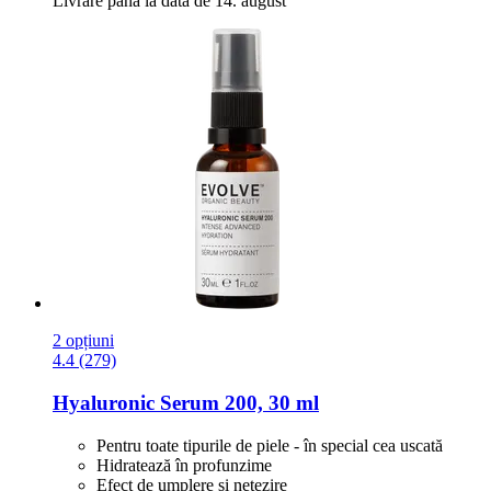
Livrare până la data de 14. august
2 opțiuni
4.4 (279)
Hyaluronic Serum 200, 30 ml
Pentru toate tipurile de piele - în special cea uscată
Hidratează în profunzime
Efect de umplere și netezire