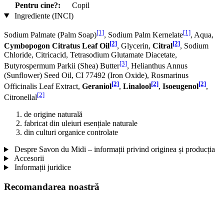
Pentru cine?:
Copil
Ingrediente (INCI)
[1]
[1]
Sodium Palmate (Palm Soap)
, Sodium Palm Kernelate
, Aqua,
[2]
[2]
Cymbopogon Citratus Leaf Oil
, Glycerin,
Citral
, Sodium
Chloride, Citricacid, Tetrasodium Glutamate Diacetate,
[3]
Butyrospermum Parkii (Shea) Butter
, Helianthus Annus
(Sunflower) Seed Oil, CI 77492 (Iron Oxide), Rosmarinus
[2]
[2]
[2]
Officinalis Leaf Extract,
Geraniol
,
Linalool
,
Isoeugenol
,
[2]
Citronellal
de origine naturală
fabricat din uleiuri esențiale naturale
din culturi organice controlate
Despre Savon du Midi – informații privind originea și producția
Accesorii
Informații juridice
Recomandarea noastră