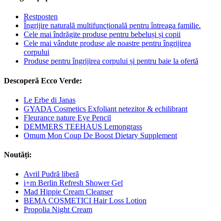
Restposten
Îngrijire naturală multifuncțională pentru întreaga familie.
Cele mai îndrăgite produse pentru bebeluși și copii
Cele mai vândute produse ale noastre pentru îngrijirea
corpului
Produse pentru îngrijirea corpului și pentru baie la ofertă
Descoperă Ecco Verde:
Le Erbe di Janas
GYADA Cosmetics Exfoliant netezitor & echilibrant
Fleurance nature Eye Pencil
DEMMERS TEEHAUS Lemongrass
Omum Mon Coup De Boost Dietary Supplement
Noutăți:
Avril Pudră liberă
i+m Berlin Refresh Shower Gel
Mad Hippie Cream Cleanser
BEMA COSMETICI Hair Loss Lotion
Propolia Night Cream