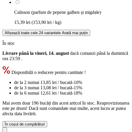
Calisson (parfum de pepene galben și migdale)
15,39 lei
(153,90 lei / kg)
Afișează toate cele 24 variantele
Arată mai puțin
În stoc
Livrare până la vineri, 14. august
dacă comanzi până la
duminică
ora 23:59
.
Disponibilă o reducere pentru cantitate !
de la 2 numai
13,85 lei
/ bucată
-10%
de la 3 numai
13,08 lei
/ bucată
-15%
de la 6 numai
12,61 lei
/ bucată
-18%
Mai avem doar 196 bucăți din acest articol în stoc. Reaprovizionarea
este pe drum! Dacă sunt comandate mai multe, acest lucru ar putea
afecta data livrării.
În coșul de cumpărături