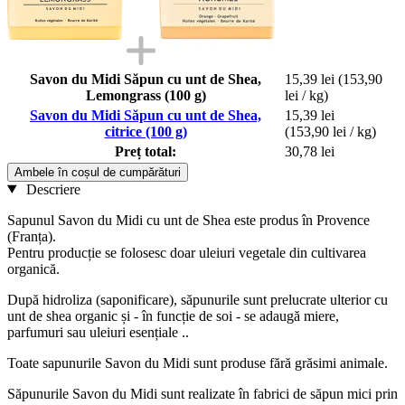
Savon du Midi Săpun cu unt de Shea,
15,39 lei
(153,90
Lemongrass (100 g)
lei / kg)
Savon du Midi Săpun cu unt de Shea,
15,39 lei
citrice (100 g)
(153,90 lei / kg)
Preț total:
30,78 lei
Ambele în coșul de cumpărături
Descriere
Sapunul Savon du Midi cu unt de Shea este produs în Provence
(Franța).
Pentru producție se folosesc doar uleiuri vegetale din cultivarea
organică.
După hidroliza (saponificare), săpunurile sunt prelucrate ulterior cu
unt de shea organic și - în funcție de soi - se adaugă miere,
parfumuri sau uleiuri esențiale ..
Toate sapunurile Savon du Midi sunt produse fără grăsimi animale.
Săpunurile Savon du Midi sunt realizate în fabrici de săpun mici prin