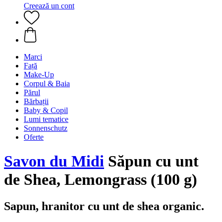
Creează un cont
Marci
Față
Make-Up
Corpul & Baia
Părul
Bărbații
Baby & Copil
Lumi tematice
Sonnenschutz
Oferte
Savon du Midi
Săpun cu unt
de Shea, Lemongrass (100 g)
Sapun, hranitor cu unt de shea organic.