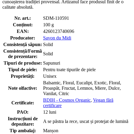
cunoașterea tradiției provensal. Artizanul face produsul finit de o
calitate absolută.
Nr. art.:
SDM-110591
Conținut:
100 g
EAN:
4260123740696
Producator:
Savon du Midi
Consistență săpun:
Solid
Consistență/Formă
Solid
de prezentare:
Tipuri de produse:
Sapunuri
Tipul de piele:
Pentru toate tipurile de piele
Proprietăți:
Unisex
Balsamic, Floral, Eucalipt, Exotic, Floral,
Note olfactive:
Proaspăt, Fructat, Lemnos, Miere, Dulce,
Vanilat, Citric
BDIH - Cosmos Organic
,
Vegan fără
Certificate:
certificare
PAO:
12 luni
Instrucțiuni de
A se păstra la rece, uscat și protejat de lumină
depozitare:
Tip ambalaj:
Manșon