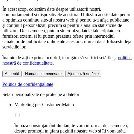
În acest scop, colectăm date despre utilizatorii noștri,
comportamentul și dispozitivele acestora. Utilizăm aceste date pentru
a optimiza continuu site-ul nostru web și pentru a-ți afișa publicitate
și conținut personalizat, precum și pentru a analiza statisticile de
utilizare. De asemenea, putem sincroniza datele tale criptate cu
furnizori externi și îți putem prezenta oferte prin intermediul
canalelor de publicitate online ale acestora, numai dacă folosești deja
serviciile lor.
Înainte de a-ți exprima acordul, te rugăm să verifici setările și
politica
noastră de confidențialitate
.
Acceptă
Numai cele necesare
Ajustează setările
Politica de confidențialitate
Setări personalizate de protecție a datelor
Marketing per Customer-Match
În baza consimțământului tău, te vom informa, de asemenea,
despre promoții în afara paginii noastre web și îți vom arăta