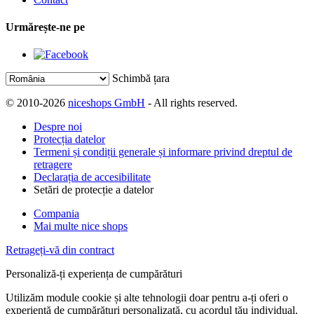
Urmărește-ne pe
Schimbă țara
© 2010-2026
niceshops GmbH
- All rights reserved.
Despre noi
Protecția datelor
Termeni și condiții generale și informare privind dreptul de
retragere
Declarația de accesibilitate
Setări de protecție a datelor
Compania
Mai multe nice shops
Retrageți-vă din contract
Personaliză-ți experiența de cumpărături
Utilizăm module cookie și alte tehnologii doar pentru a-ți oferi o
experiență de cumpărături personalizată, cu acordul tău individual.