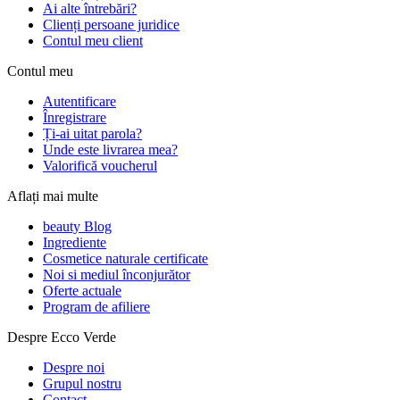
Ai alte întrebări?
Clienți persoane juridice
Contul meu client
Contul meu
Autentificare
Înregistrare
Ți-ai uitat parola?
Unde este livrarea mea?
Valorifică voucherul
Aflați mai multe
beauty Blog
Ingrediente
Cosmetice naturale certificate
Noi si mediul înconjurător
Oferte actuale
Program de afiliere
Despre Ecco Verde
Despre noi
Grupul nostru
Contact