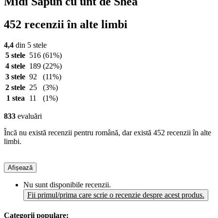
Midi Săpun cu unt de Shea
452 recenzii în alte limbi
4,4
din 5 stele
5 stele
516
(61%)
4 stele
189
(22%)
3 stele
92
(11%)
2 stele
25
(3%)
1 stea
11
(1%)
833
evaluări
Încă nu există recenzii pentru română, dar există 452 recenzii în alte
limbi.
Afișează
Nu sunt disponibile recenzii.
Fii primul/prima care scrie o recenzie despre acest produs.
Categorii populare: