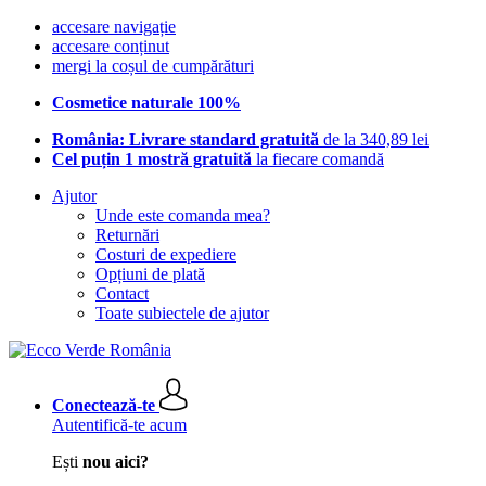
accesare navigație
accesare conținut
mergi la coșul de cumpărături
Cosmetice naturale 100%
România: Livrare standard gratuită
de la 340,89 lei
Cel puțin 1 mostră gratuită
la fiecare comandă
Ajutor
Unde este comanda mea?
Returnări
Costuri de expediere
Opțiuni de plată
Contact
Toate subiectele de ajutor
Conectează-te
Autentifică-te acum
Ești
nou aici?