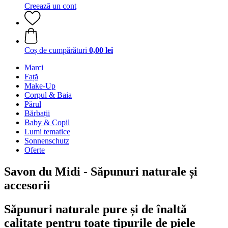
Creează un cont
Coș de cumpărături
0,00 lei
Marci
Față
Make-Up
Corpul & Baia
Părul
Bărbații
Baby & Copil
Lumi tematice
Sonnenschutz
Oferte
Savon du Midi - Săpunuri naturale și
accesorii
Săpunuri naturale pure și de înaltă
calitate pentru toate tipurile de piele