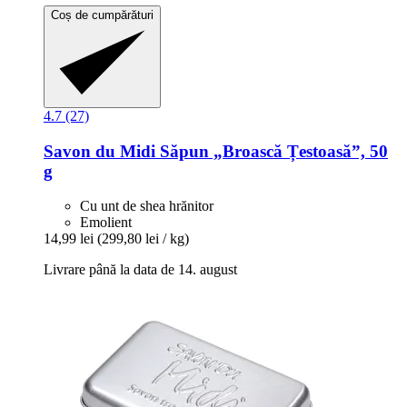
Coș de cumpărături
4.7 (27)
Savon du Midi
Săpun „Broască Țestoasă”, 50
g
Cu unt de shea hrănitor
Emolient
14,99 lei
(299,80 lei / kg)
Livrare până la data de 14. august