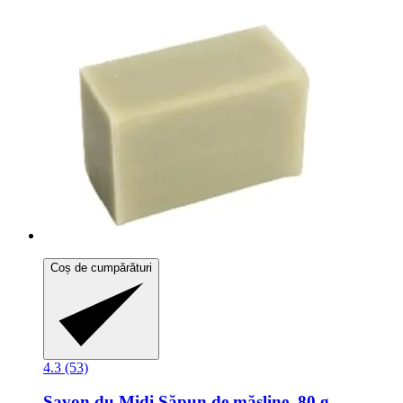
Coș de cumpărături
4.3 (53)
Savon du Midi
Săpun de măsline, 80 g