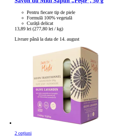
Savon du Midi
Săpun „Pește”, 50 g
Pentru fiecare tip de piele
Formulă 100% vegetală
Curăță delicat
13,89 lei
(277,80 lei / kg)
Livrare până la data de 14. august
2 opțiuni