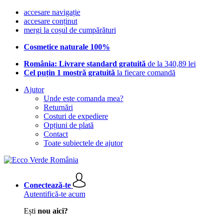
accesare navigație
accesare conținut
mergi la coșul de cumpărături
Cosmetice naturale 100%
România: Livrare standard gratuită
de la 340,89 lei
Cel puțin 1 mostră gratuită
la fiecare comandă
Ajutor
Unde este comanda mea?
Returnări
Costuri de expediere
Opțiuni de plată
Contact
Toate subiectele de ajutor
Conectează-te
Autentifică-te acum
Ești
nou aici?