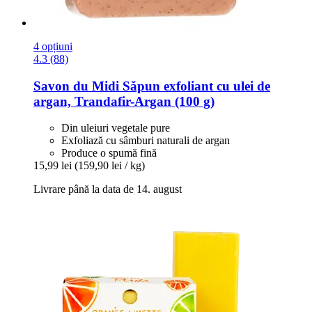
4 opțiuni
4.3 (88)
Savon du Midi
Săpun exfoliant cu ulei de
argan, Trandafir-​Argan (100 g)
Din uleiuri vegetale pure
Exfoliază cu sâmburi naturali de argan
Produce o spumă fină
15,99 lei
(159,90 lei / kg)
Livrare până la data de 14. august