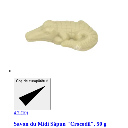
Coș de cumpărături
4.7 (10)
Savon du Midi
Săpun "Crocodil", 50 g