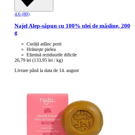
4.6 (80)
Najel
Alep-​săpun cu 100% ulei de măsline, 200
g
Curăță adânc porii
Hrănește pielea
Elimină reziduurile dificile
26,79 lei
(133,95 lei / kg)
Livrare până la data de 14. august