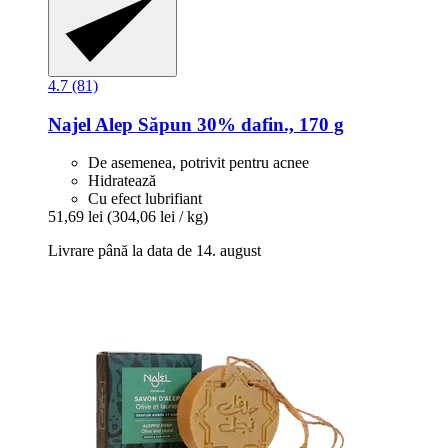
4.7 (81)
Najel
Alep Săpun 30% dafin., 170 g
De asemenea, potrivit pentru acnee
Hidratează
Cu efect lubrifiant
51,69 lei
(304,06 lei / kg)
Livrare până la data de 14. august