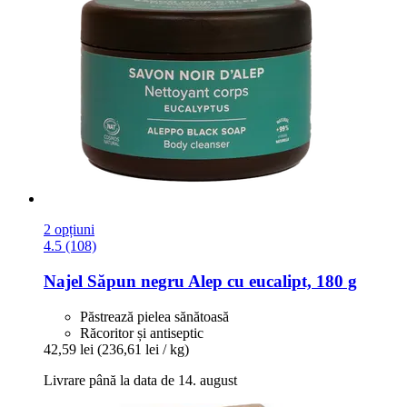
2 opțiuni
4.5 (108)
Najel
Săpun negru Alep cu eucalipt, 180 g
Păstrează pielea sănătoasă
Răcoritor și antiseptic
42,59 lei
(236,61 lei / kg)
Livrare până la data de 14. august