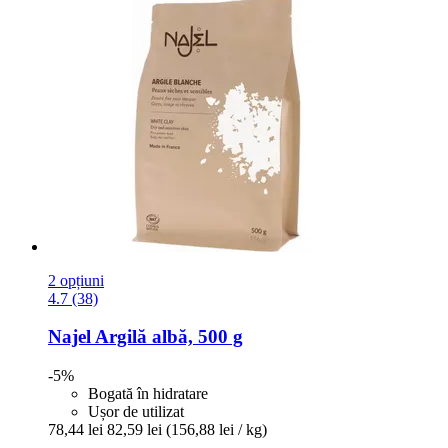
2 opțiuni
4.7 (38)
Najel
Argilă albă, 500 g
-5%
Bogată în hidratare
Ușor de utilizat
78,44 lei
82,59 lei
(156,88 lei / kg)