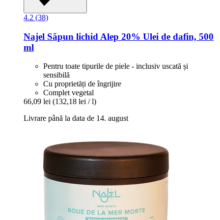
4.2 (38)
Najel
Săpun lichid Alep 20% Ulei de dafin, 500
ml
Pentru toate tipurile de piele - inclusiv uscată și
sensibilă
Cu proprietăți de îngrijire
Complet vegetal
66,09 lei
(132,18 lei / l)
Livrare până la data de 14. august