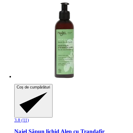
Coș de cumpărături
3.8 (11)
Najel
Săpun lichid Alep cu Trandafir