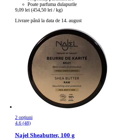
Poate parfuma dulapurile
9,09 lei
(454,50 lei / kg)
Livrare până la data de 14. august
2 opțiuni
4.6 (48)
Najel
Sheabutter, 100 g