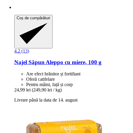
Coș de cumpărături
4.2 (13)
Najel
Săpun Aleppo cu miere, 100 g
Are efect hrănitor și fortifiant
Oferă catifelare
Pentru mâini, față și corp
24,99 lei
(249,90 lei / kg)
Livrare până la data de 14. august