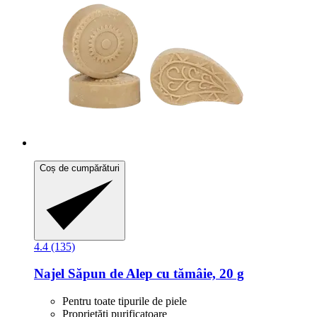
Coș de cumpărături
4.4 (135)
Najel
Săpun de Alep cu tămâie, 20 g
Pentru toate tipurile de piele
Proprietăți purificatoare