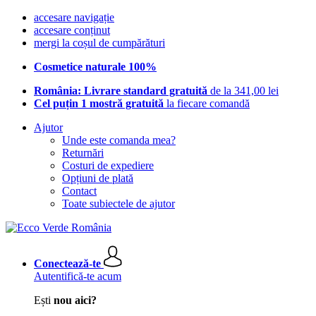
accesare navigație
accesare conținut
mergi la coșul de cumpărături
Cosmetice naturale 100%
România: Livrare standard gratuită
de la 341,00 lei
Cel puțin 1 mostră gratuită
la fiecare comandă
Ajutor
Unde este comanda mea?
Returnări
Costuri de expediere
Opțiuni de plată
Contact
Toate subiectele de ajutor
Conectează-te
Autentifică-te acum
Ești
nou aici?