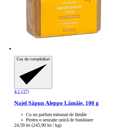
Coș de cumpărături
4.1 (37)
Najel
Săpun Aleppo Lămâie, 100 g
Cu un parfum minunat de lămâie
Pentru o senzație unică de bunăstare
24,59 lei
(245,90 lei / kg)