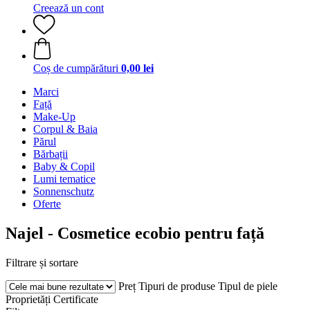
Creează un cont
Coș de cumpărături
0,00 lei
Marci
Față
Make-Up
Corpul & Baia
Părul
Bărbații
Baby & Copil
Lumi tematice
Sonnenschutz
Oferte
Najel - Cosmetice ecobio pentru față
Filtrare și sortare
Preț
Tipuri de produse
Tipul de piele
Proprietăți
Certificate