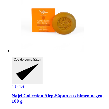
Coș de cumpărături
4.1 (45)
Najel
Collection Alep-​Săpun cu chimen negru,
100 g