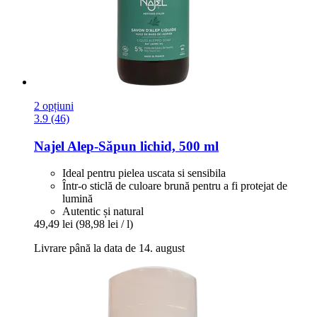
2 opțiuni
3.9 (46)
Najel
Alep-​Săpun lichid, 500 ml
Ideal pentru pielea uscata si sensibila
Într-o sticlă de culoare brună pentru a fi protejat de
lumină
Autentic și natural
49,49 lei
(98,98 lei / l)
Livrare până la data de 14. august