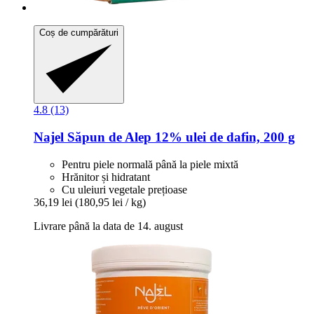
Coș de cumpărături
4.8 (13)
Najel
Săpun de Alep 12% ulei de dafin, 200 g
Pentru piele normală până la piele mixtă
Hrănitor și hidratant
Cu uleiuri vegetale prețioase
36,19 lei
(180,95 lei / kg)
Livrare până la data de 14. august