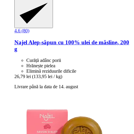
4.6 (80)
Najel
Alep-​săpun cu 100% ulei de măsline, 200
g
Curăță adânc porii
Hrănește pielea
Elimină reziduurile dificile
26,79 lei
(133,95 lei / kg)
Livrare până la data de 14. august