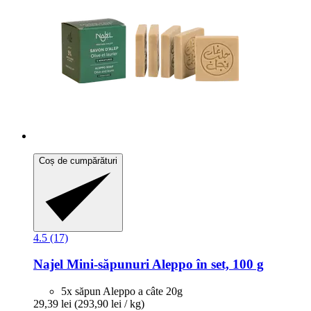
Coș de cumpărături
4.5 (17)
Najel
Mini-​săpunuri Aleppo în set, 100 g
5x săpun Aleppo a câte 20g
29,39 lei
(293,90 lei / kg)