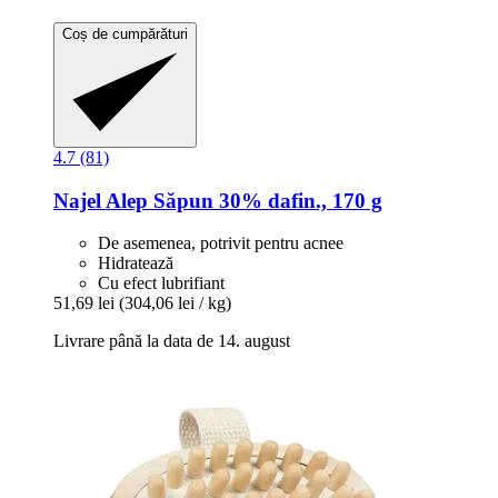
Coș de cumpărături
4.7 (81)
Najel
Alep Săpun 30% dafin., 170 g
De asemenea, potrivit pentru acnee
Hidratează
Cu efect lubrifiant
51,69 lei
(304,06 lei / kg)
Livrare până la data de 14. august