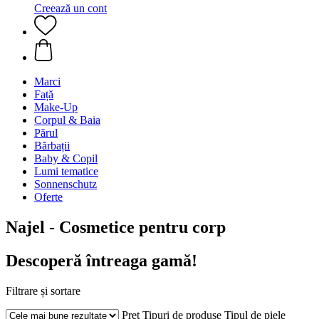
Creează un cont
Marci
Față
Make-Up
Corpul & Baia
Părul
Bărbații
Baby & Copil
Lumi tematice
Sonnenschutz
Oferte
Najel - Cosmetice pentru corp
Descoperă întreaga gamă!
Filtrare și sortare
Preț
Tipuri de produse
Tipul de piele