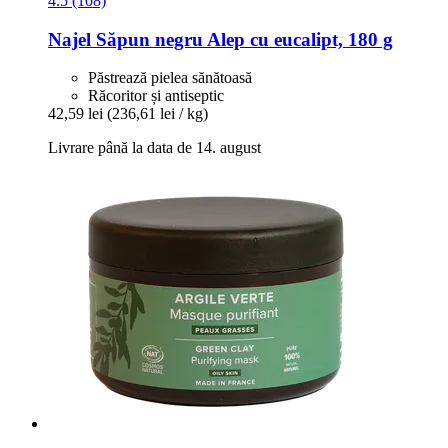
4.5 (108)
Najel
Săpun negru Alep cu eucalipt, 180 g
Păstrează pielea sănătoasă
Răcoritor și antiseptic
42,59 lei
(236,61 lei / kg)
Livrare până la data de 14. august