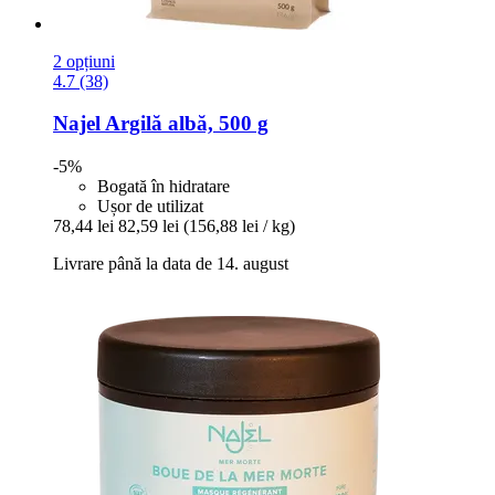
2 opțiuni
4.7 (38)
Najel
Argilă albă, 500 g
-5%
Bogată în hidratare
Ușor de utilizat
78,44 lei
82,59 lei
(156,88 lei / kg)
Livrare până la data de 14. august