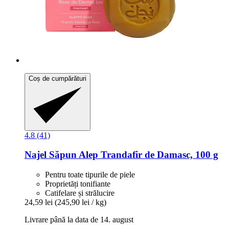
Coș de cumpărături
4.8 (41)
Najel
Săpun Alep Trandafir de Damasc, 100 g
Pentru toate tipurile de piele
Proprietăți tonifiante
Catifelare și strălucire
24,59 lei
(245,90 lei / kg)
Livrare până la data de 14. august