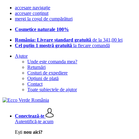
accesare navigație
accesare conținut
mergi la coșul de cumpărături
Cosmetice naturale 100%
România: Livrare standard gratuită
de la 341,00 lei
Cel puțin 1 mostră gratuită
la fiecare comandă
Ajutor
Unde este comanda mea?
Returnări
Costuri de expediere
Opțiuni de plată
Contact
Toate subiectele de ajutor
Conectează-te
Autentifică-te acum
Ești
nou aici?