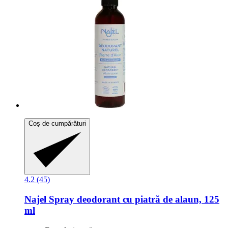
Coș de cumpărături
4.2 (45)
Najel
Spray deodorant cu piatră de alaun, 125
ml