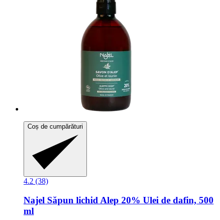
Coș de cumpărături
4.2 (38)
Najel
Săpun lichid Alep 20% Ulei de dafin, 500
ml