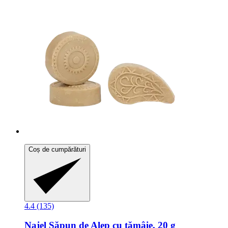
Coș de cumpărături
4.4 (135)
Najel
Săpun de Alep cu tămâie, 20 g