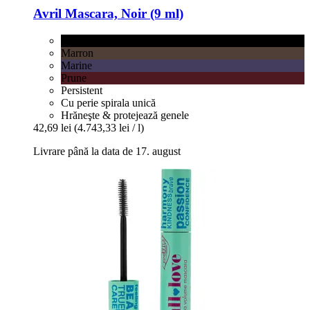
Avril
Mascara, Noir (9 ml)
Noir
Marron
Marine
Prune
Persistent
Cu perie spirala unică
Hrăneşte & protejează genele
42,69 lei
(4.743,33 lei / l)
Livrare până la data de 17. august