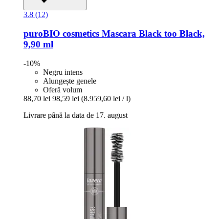
3.8 (12)
puroBIO cosmetics
Mascara Black too Black,
9,90 ml
-10%
Negru intens
Alungește genele
Oferă volum
88,70 lei
98,59 lei
(8.959,60 lei / l)
Livrare până la data de 17. august