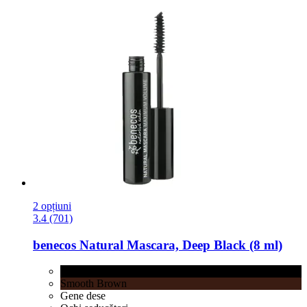
2 opțiuni
3.4 (701)
benecos
Natural Mascara, Deep Black (8 ml)
Deep Black
Smooth Brown
Gene dese