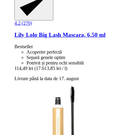
4.2 (270)
Lily Lolo
Big Lash Mascara, 6,50 ml
Bestseller
Acoperire perfectă
Separă genele optim
Potrivit și pentru ochi sensibili
114,49 lei
(17.613,85 lei / l)
Livrare până la data de 17. august