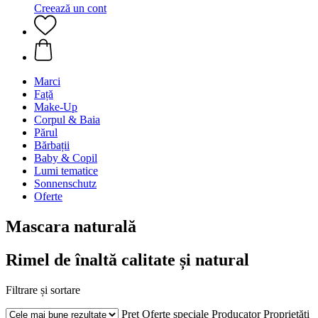
Creează un cont
Marci
Față
Make-Up
Corpul & Baia
Părul
Bărbații
Baby & Copil
Lumi tematice
Sonnenschutz
Oferte
Mascara naturală
Rimel de înaltă calitate și natural
Filtrare și sortare
Preț
Oferte speciale
Producator
Proprietăți