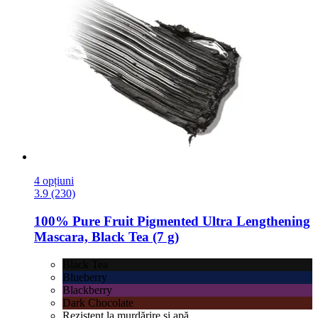
4 opțiuni
3.9 (230)
100% Pure
Fruit Pigmented Ultra Lengthening
Mascara, Black Tea (7 g)
Black Tea
Blueberry
Blackberry
Dark Chocolate
Rezistent la murdărire și apă