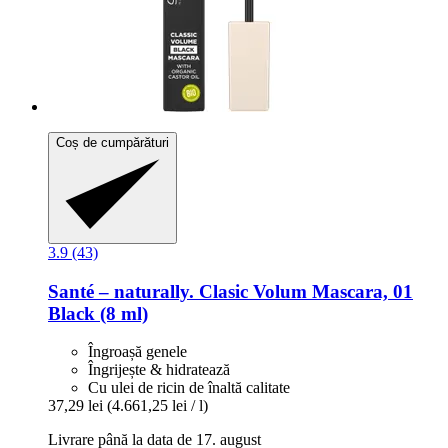
Coș de cumpărături
3.9 (43)
Santé – naturally.
Clasic Volum Mascara, 01
Black (8 ml)
Îngroașă genele
Îngrijește & hidratează
Cu ulei de ricin de înaltă calitate
37,29 lei
(4.661,25 lei / l)
Livrare până la data de 17. august