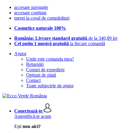
accesare navigație
accesare conținut
mergi la coșul de cumpărături
Cosmetice naturale 100%
România: Livrare standard gratuită
de la 340,89 lei
Cel puțin 1 mostră gratuită
la fiecare comandă
Ajutor
Unde este comanda mea?
Returnări
Costuri de expediere
Opțiuni de plată
Contact
Toate subiectele de ajutor
Conectează-te
Autentifică-te acum
Ești
nou aici?