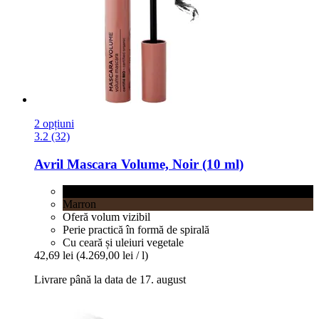
2 opțiuni
3.2 (32)
Avril
Mascara Volume, Noir (10 ml)
Noir
Marron
Oferă volum vizibil
Perie practică în formă de spirală
Cu ceară și uleiuri vegetale
42,69 lei
(4.269,00 lei / l)
Livrare până la data de 17. august