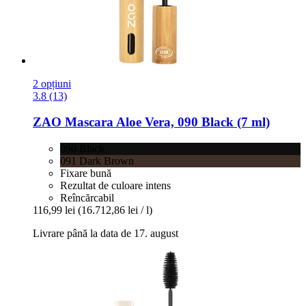
2 opțiuni
3.8 (13)
ZAO
Mascara Aloe Vera, 090 Black (7 ml)
090 Black
091 Dark Brown
Fixare bună
Rezultat de culoare intens
Reîncărcabil
116,99 lei
(16.712,86 lei / l)
Livrare până la data de 17. august