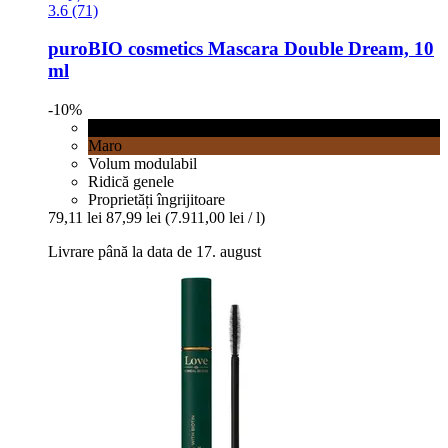
3.6 (71)
puroBIO cosmetics
Mascara Double Dream, 10
ml
-10%
10 ml
Maro
Volum modulabil
Ridică genele
Proprietăți îngrijitoare
79,11 lei
87,99 lei
(7.911,00 lei / l)
Livrare până la data de 17. august