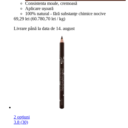
Consistenta moale, cremoasă
Aplicare ușoară
100% natural - fără substanţe chimice nocive
69,29 lei
(60.780,70 lei / kg)
Livrare până la data de 14. august
2 opțiuni
3.8 (30)