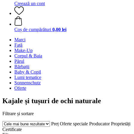
Creează un cont
Coș de cumpărături
0,00 lei
Marci
Față
Make-Up
Corpul & Baia
Părul
Bărbații
Baby & Copil
Lumi tematice
Sonnenschutz
Oferte
Kajale și tușuri de ochi naturale
Filtrare și sortare
Preț
Oferte speciale
Producator
Proprietăți
Certificate