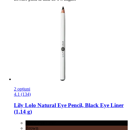
2 opțiuni
4.1 (134)
Lily Lolo
Natural Eye Pencil, Black Eye Liner
(1,14 g)
Black Eye Liner
Brown