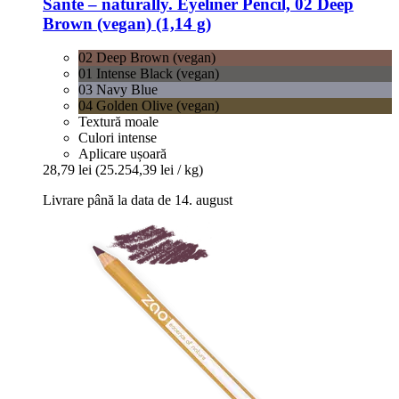
Santé – naturally.
Eyeliner Pencil, 02 Deep
Brown (vegan) (1,14 g)
02 Deep Brown (vegan)
01 Intense Black (vegan)
03 Navy Blue
04 Golden Olive (vegan)
Textură moale
Culori intense
Aplicare ușoară
28,79 lei
(25.254,39 lei / kg)
Livrare până la data de 14. august