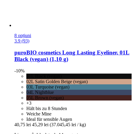
8 opțiuni
3.9 (93)
puroBIO cosmetics
Long Lasting Eyeliner, 01L
Black (vegan) (1,10 g)
-10%
01L Black (vegan)
02L Satin Golden Beige (vegan)
03L Turquoise (vegan)
04L Nightblue
05L Brown (vegan)
+3
Hält bis zu 8 Stunden
Weiche Mine
Ideal für sensible Augen
40,75 lei
45,29 lei
(37.045,45 lei / kg)