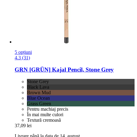
5 opțiuni
4.3 (31)
GRN [GRÜN]
Kajal Pencil, Stone Grey
Stone Grey
Black Lava
Brown Mud
Blue Ocean
Grass Green
Pentru machiaj precis
În mai multe culori
Textură cremoasă
37,09 lei
Livrare până la data de 14. august