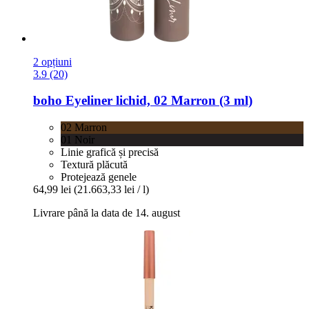
2 opțiuni
3.9 (20)
boho
Eyeliner lichid, 02 Marron (3 ml)
02 Marron
01 Noir
Linie grafică și precisă
Textură plăcută
Protejează genele
64,99 lei
(21.663,33 lei / l)
Livrare până la data de 14. august