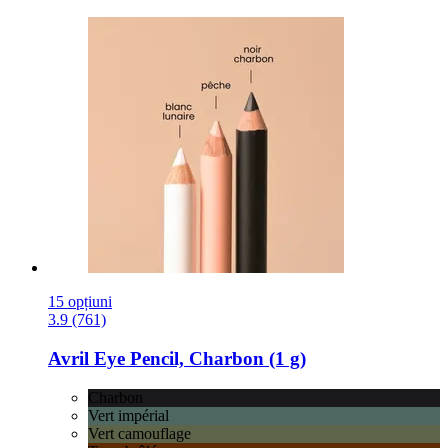
15 opțiuni
3.9 (761)
Avril
Eye Pencil, Charbon (1 g)
Charbon
Vert impérial
Vert camouflage