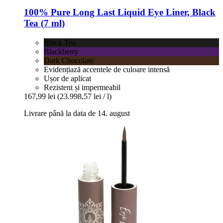
100% Pure
Long Last Liquid Eye Liner, Black
Tea (7 ml)
Black Tea
Blackberry
Dark Chocolate
Evidențiază accentele de culoare intensă
Ușor de aplicat
Rezistent și impermeabil
167,99 lei
(23.998,57 lei / l)
Livrare până la data de 14. august