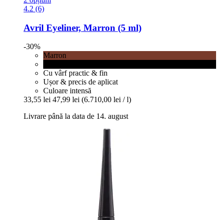
4.2 (6)
Avril
Eyeliner, Marron (5 ml)
-30%
Marron
Noir
Cu vârf practic & fin
Ușor & precis de aplicat
Culoare intensă
33,55 lei
47,99 lei
(6.710,00 lei / l)
Livrare până la data de 14. august