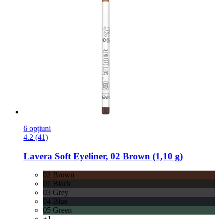
6 opțiuni
4.2 (41)
Lavera
Soft Eyeliner, 02 Brown (1,10 g)
02 Brown
01 Black
03 Grey
04 Blue
05 Green
+1