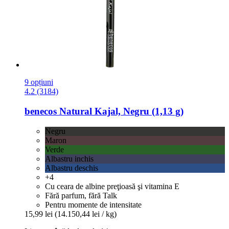
9 opțiuni
4.2 (3184)
benecos
Natural Kajal, Negru (1,13 g)
Negru
Maron
Verde
Albastru inchis
Albastru deschis
+4
Cu ceara de albine preţioasă şi vitamina E
Fără parfum, fără Talk
Pentru momente de intensitate
15,99 lei
(14.150,44 lei / kg)