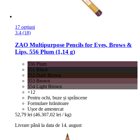
17 opțiuni
3.4 (18)
ZAO
Multipurpose Pencils for Eyes, Brows &
Lips, 556 Plum (1,14 g)
556 Plum
551 Black
552 Dark Brown
553 Brown
554 Light Brown
+12
Pentru ochi, buze și sprâncene
Formulare hrănitoare
Ușor de amestecat
52,79 lei
(46.307,02 lei / kg)
Livrare până la data de 14. august