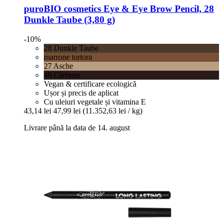
puroBIO cosmetics
Eye & Eye Brow Pencil, 28
Dunkle Taube (3,80 g)
-10%
28 Dunkle Taube
marrone tortora
27 Asche
48 Cărbune
Vegan & certificare ecologică
Ușor și precis de aplicat
Cu uleiuri vegetale și vitamina E
43,14 lei
47,99 lei
(11.352,63 lei / kg)
Livrare până la data de 14. august