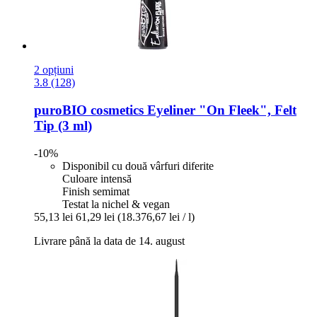
2 opțiuni
3.8 (128)
puroBIO cosmetics
Eyeliner "On Fleek", Felt
Tip (3 ml)
-10%
Disponibil cu două vârfuri diferite
Culoare intensă
Finish semimat
Testat la nichel & vegan
55,13 lei
61,29 lei
(18.376,67 lei / l)
Livrare până la data de 14. august