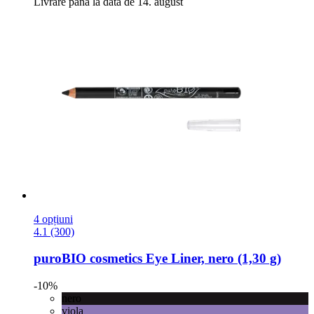
Livrare până la data de 14. august
4 opțiuni
4.1 (300)
puroBIO cosmetics
Eye Liner, nero (1,30 g)
-10%
nero
viola