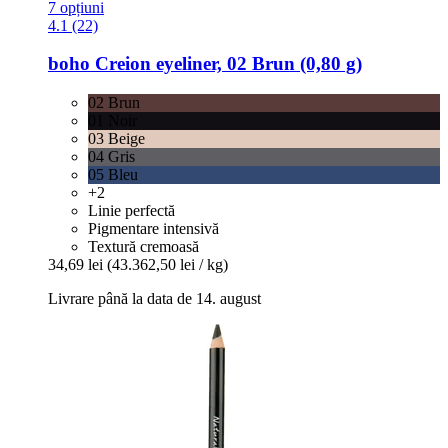
7 opțiuni
4.1 (22)
boho
Creion eyeliner, 02 Brun (0,80 g)
02 Brun
01 Noir
03 Beige
04 Gris
05 Bleu
+2
Linie perfectă
Pigmentare intensivă
Textură cremoasă
34,69 lei
(43.362,50 lei / kg)
Livrare până la data de 14. august