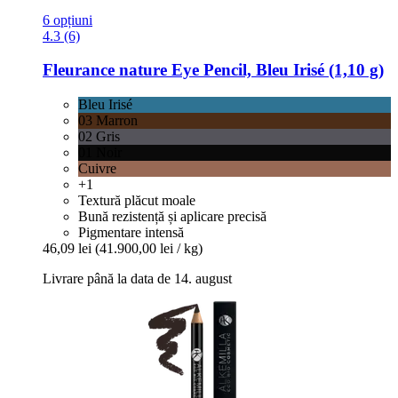
6 opțiuni
4.3 (6)
Fleurance nature
Eye Pencil, Bleu Irisé (1,10 g)
Bleu Irisé
03 Marron
02 Gris
01 Noir
Cuivre
+1
Textură plăcut moale
Bună rezistență și aplicare precisă
Pigmentare intensă
46,09 lei
(41.900,00 lei / kg)
Livrare până la data de 14. august