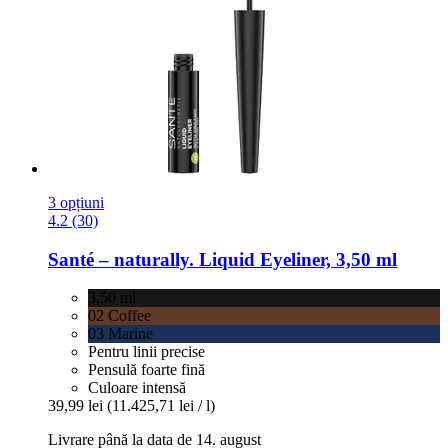
3 opțiuni
4.2 (30)
Santé – naturally.
Liquid Eyeliner, 3,50 ml
3,50 ml
02 Coffee
03 Marine
Pentru linii precise
Pensulă foarte fină
Culoare intensă
39,99 lei
(11.425,71 lei / l)
Livrare până la data de 14. august