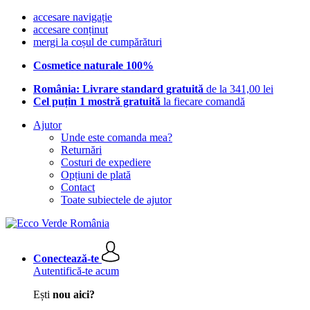
accesare navigație
accesare conținut
mergi la coșul de cumpărături
Cosmetice naturale 100%
România: Livrare standard gratuită
de la 341,00 lei
Cel puțin 1 mostră gratuită
la fiecare comandă
Ajutor
Unde este comanda mea?
Returnări
Costuri de expediere
Opțiuni de plată
Contact
Toate subiectele de ajutor
Conectează-te
Autentifică-te acum
Ești
nou aici?