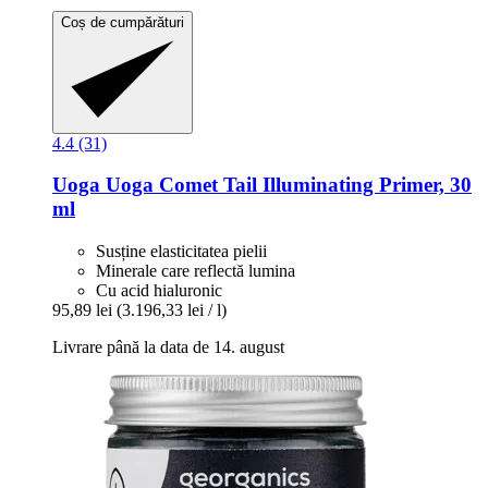
Coș de cumpărături
4.4 (31)
Uoga Uoga
Comet Tail Illuminating Primer, 30
ml
Susține elasticitatea pielii
Minerale care reflectă lumina
Cu acid hialuronic
95,89 lei
(3.196,33 lei / l)
Livrare până la data de 14. august