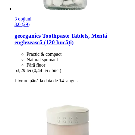
3 opțiuni
3.6 (29)
georganics
Toothpaste Tablets, Mentă
englezească (120 bucăți)
Practic & compact
Natural spumant
Fără fluor
53,29 lei
(0,44 lei / buc.)
Livrare până la data de 14. august