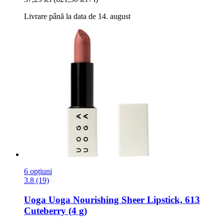
Livrare până la data de 14. august
6 opțiuni
3.8 (19)
Uoga Uoga
Nourishing Sheer Lipstick, 613
Cuteberry (4 g)