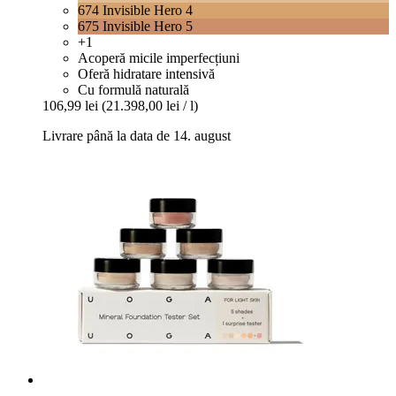
674 Invisible Hero 4
675 Invisible Hero 5
+1
Acoperă micile imperfecțiuni
Oferă hidratare intensivă
Cu formulă naturală
106,99 lei
(21.398,00 lei / l)
Livrare până la data de 14. august