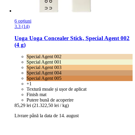
6 opțiuni
3.3 (14)
Uoga Uoga
Concealer Stick, Special Agent 002
(4 g)
Special Agent 002
Special Agent 001
Special Agent 003
Special Agent 004
Special Agent 005
+1
Textură moale și ușor de aplicat
Finish mat
Putere bună de acoperire
85,29 lei
(21.322,50 lei / kg)
Livrare până la data de 14. august