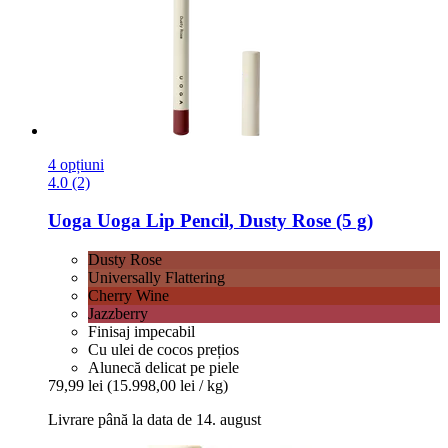
4 opțiuni
4.0 (2)
Uoga Uoga
Lip Pencil, Dusty Rose (5 g)
Dusty Rose
Universally Flattering
Cherry Wine
Jazzberry
Finisaj impecabil
Cu ulei de cocos prețios
Alunecă delicat pe piele
79,99 lei
(15.998,00 lei / kg)
Livrare până la data de 14. august