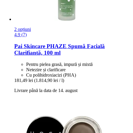
2 opțiuni
4.9 (7)
Pai Skincare
PHAZE Spumă Facială
Clarifiantă, 100 ml
Pentru pielea grasă, impură și mixtă
Netezire și clarificare
Cu polihidroxiacizi (PHA)
181,49 lei
(1.814,90 lei / l)
Livrare până la data de 14. august