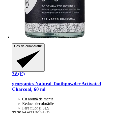
Coș de cumpărături
3.8 (19)
georganics
Natural Toothpowder Activated
Charcoal, 60 ml
Cu aromă de mentă
Reduce decolorările
Fără fluor și SLS
37,29 lei
(621,50 lei / l)