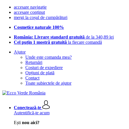
accesare navigație
accesare conținut
mergi la coșul de cumpărături
Cosmetice naturale 100%
România: Livrare standard gratuită
de la 340,89 lei
Cel puțin 1 mostră gratuită
la fiecare comandă
Ajutor
Unde este comanda mea?
Returnări
Costuri de expediere
Opțiuni de plată
Contact
Toate subiectele de ajutor
Conectează-te
Autentifică-te acum
Ești
nou aici?