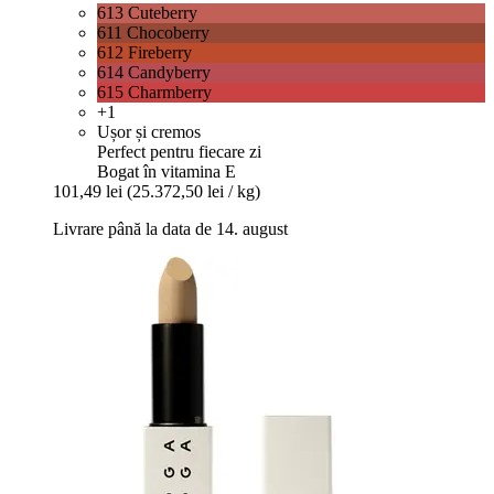
613 Cuteberry
611 Chocoberry
612 Fireberry
614 Candyberry
615 Charmberry
+1
Ușor și cremos
Perfect pentru fiecare zi
Bogat în vitamina E
101,49 lei
(25.372,50 lei / kg)
Livrare până la data de 14. august