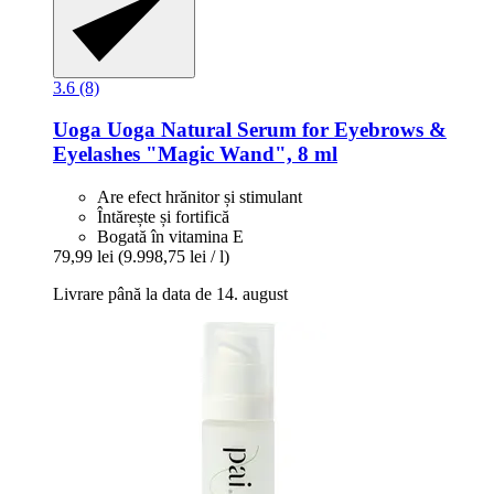
3.6 (8)
Uoga Uoga
Natural Serum for Eyebrows &
Eyelashes "Magic Wand", 8 ml
Are efect hrănitor și stimulant
Întărește și fortifică
Bogată în vitamina E
79,99 lei
(9.998,75 lei / l)
Livrare până la data de 14. august