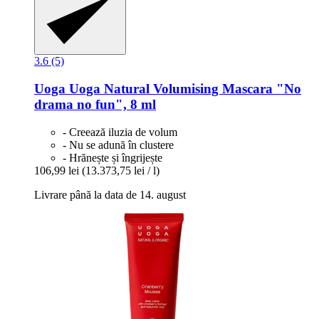
3.6 (5)
Uoga Uoga
Natural Volumising Mascara "No
drama no fun", 8 ml
- Creează iluzia de volum
- Nu se adună în clustere
- Hrănește și îngrijește
106,99 lei
(13.373,75 lei / l)
Livrare până la data de 14. august