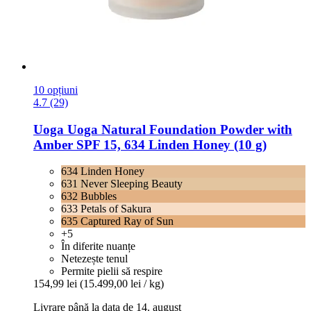
10 opțiuni
4.7 (29)
Uoga Uoga
Natural Foundation Powder with
Amber SPF 15, 634 Linden Honey (10 g)
634 Linden Honey
631 Never Sleeping Beauty
632 Bubbles
633 Petals of Sakura
635 Captured Ray of Sun
+5
În diferite nuanțe
Netezește tenul
Permite pielii să respire
154,99 lei
(15.499,00 lei / kg)
Livrare până la data de 14. august