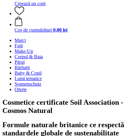
Creează un cont
Coș de cumpărături
0,00 lei
Marci
Față
Make-Up
Corpul & Baia
Părul
Bărbații
Baby & Copil
Lumi tematice
Sonnenschutz
Oferte
Cosmetice certificate Soil Association -
Cosmos Natural
Formule naturale britanice ce respectă
standardele globale de sustenabilitate