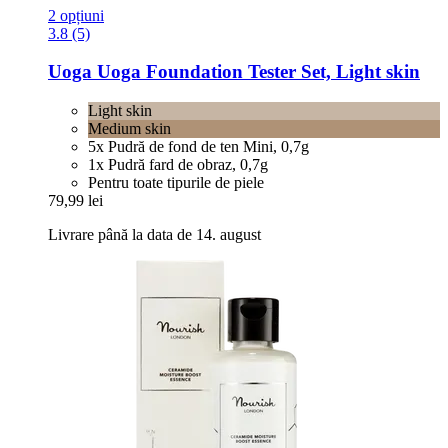
2 opțiuni
3.8 (5)
Uoga Uoga
Foundation Tester Set, Light skin
Light skin
Medium skin
5x Pudră de fond de ten Mini, 0,7g
1x Pudră fard de obraz, 0,7g
Pentru toate tipurile de piele
79,99 lei
Livrare până la data de 14. august