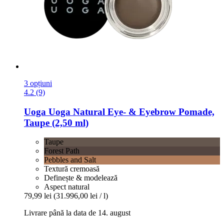
3 opțiuni
4.2 (9)
Uoga Uoga
Natural Eye-​ & Eyebrow Pomade,
Taupe (2,50 ml)
Taupe
Forest Path
Pebbles and Salt
Textură cremoasă
Definește & modelează
Aspect natural
79,99 lei
(31.996,00 lei / l)
Livrare până la data de 14. august