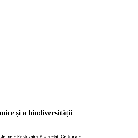
nice și a biodiversității
 de piele
Producator
Proprietăți
Certificate