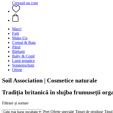
Creează un cont
Marci
Față
Make-Up
Corpul & Baia
Părul
Bărbații
Baby & Copil
Lumi tematice
Sonnenschutz
Oferte
Soil Association | Cosmetice naturale
Tradiția britanică în slujba frumuseții orga
Filtrare și sortare
Preț
Oferte speciale
Tipuri de produse
Tipul