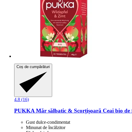
Coș de cumpărături
4.8 (16)
PUKKA
Măr sălbatic & Scorțișoară Ceai bio de f
Gust dulce-condimentat
Minunat de încălzitor