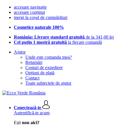
accesare navigație
accesare conținut
mergi la coșul de cumpărături
Cosmetice naturale 100%
România: Livrare standard gratuită
de la 341,00 lei
Cel puțin 1 mostră gratuită
la fiecare comandă
Ajutor
Unde este comanda mea?
Returnări
Costuri de expediere
Opțiuni de plată
Contact
Toate subiectele de ajutor
Conectează-te
Autentifică-te acum
Ești
nou aici?