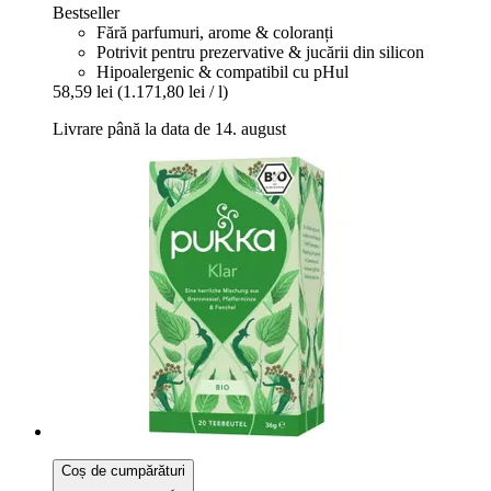
Bestseller
Fără parfumuri, arome & coloranți
Potrivit pentru prezervative & jucării din silicon
Hipoalergenic & compatibil cu pHul
58,59 lei
(1.171,80 lei / l)
Livrare până la data de 14. august
Coș de cumpărături