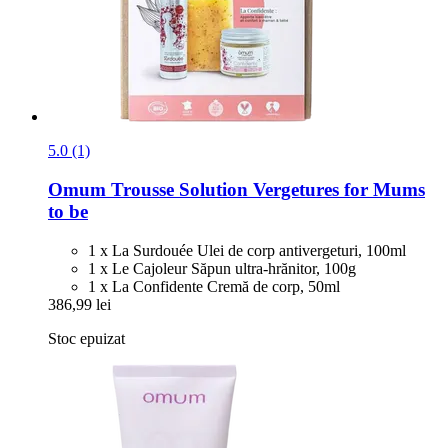
5.0 (1)
Omum
Trousse Solution Vergetures for Mums
to be
1 x La Surdouée Ulei de corp antivergeturi, 100ml
1 x Le Cajoleur Săpun ultra-hrănitor, 100g
1 x La Confidente Cremă de corp, 50ml
386,99 lei
Stoc epuizat