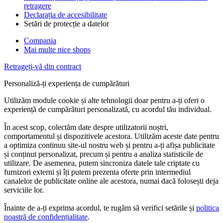
retragere
Declarația de accesibilitate
Setări de protecție a datelor
Compania
Mai multe nice shops
Retrageți-vă din contract
Personaliză-ți experiența de cumpărături
Utilizăm module cookie și alte tehnologii doar pentru a-ți oferi o
experiență de cumpărături personalizată, cu acordul tău individual.
În acest scop, colectăm date despre utilizatorii noștri,
comportamentul și dispozitivele acestora. Utilizăm aceste date pentru
a optimiza continuu site-ul nostru web și pentru a-ți afișa publicitate
și conținut personalizat, precum și pentru a analiza statisticile de
utilizare. De asemenea, putem sincroniza datele tale criptate cu
furnizori externi și îți putem prezenta oferte prin intermediul
canalelor de publicitate online ale acestora, numai dacă folosești deja
serviciile lor.
Înainte de a-ți exprima acordul, te rugăm să verifici setările și
politica
noastră de confidențialitate
.