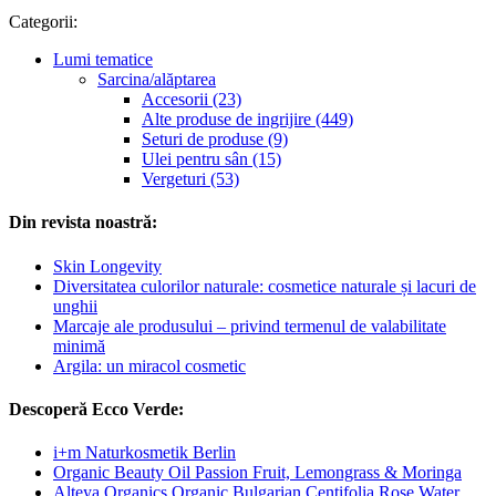
Categorii:
Lumi tematice
Sarcina/alăptarea
Accesorii (23)
Alte produse de ingrijire (449)
Seturi de produse (9)
Ulei pentru sân (15)
Vergeturi (53)
Din revista noastră:
Skin Longevity
Diversitatea culorilor naturale: cosmetice naturale și lacuri de
unghii
Marcaje ale produsului – privind termenul de valabilitate
minimă
Argila: un miracol cosmetic
Descoperă Ecco Verde:
i+m Naturkosmetik Berlin
Organic Beauty Oil Passion Fruit, Lemongrass & Moringa
Alteya Organics Organic Bulgarian Centifolia Rose Water