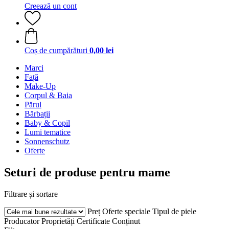
Creează un cont
Coș de cumpărături
0,00 lei
Marci
Față
Make-Up
Corpul & Baia
Părul
Bărbații
Baby & Copil
Lumi tematice
Sonnenschutz
Oferte
Seturi de produse pentru mame
Filtrare și sortare
Preț
Oferte speciale
Tipul de piele
Producator
Proprietăți
Certificate
Conținut