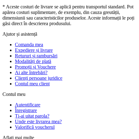
* Aceste costuri de livrare se aplică pentru transportul standard. Pot
apărea costuri suplimentare, de exemplu, din cauza greutății,
dimensiunii sau caracteristicilor produselor. Aceste informații le poți
găsi direct în descrierea produsului.
Ajutor și asistență
Comanda mea
Expediere și livrare
Retururi și rambursări
Modalități de plată
Promoții și Vouchere
Ai alte întrebări?
Clienți persoane juridice
Contul meu client
Contul meu
Autentificare
Înregistrare
Ți-ai uitat parola?
Unde este livrarea mea?
Valorifică voucherul
Aflați mai multe