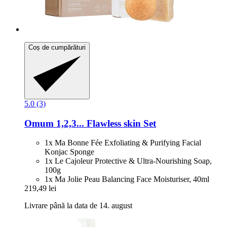
Coș de cumpărături
5.0 (3)
Omum
1,2,3... Flawless skin Set
1x Ma Bonne Fée Exfoliating & Purifying Facial
Konjac Sponge
1x Le Cajoleur Protective & Ultra-Nourishing Soap,
100g
1x Ma Jolie Peau Balancing Face Moisturiser, 40ml
219,49 lei
Livrare până la data de 14. august