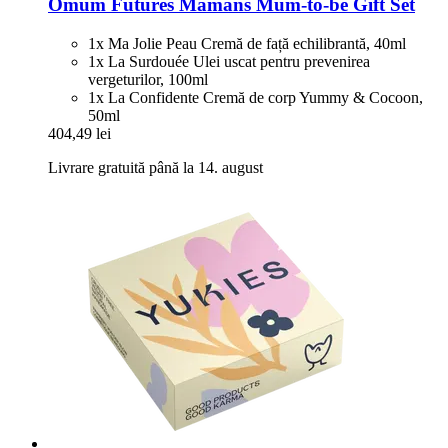
Omum
Futures Mamans Mum-​to-​be Gift Set
1x Ma Jolie Peau Cremă de față echilibrantă, 40ml
1x La Surdouée Ulei uscat pentru prevenirea
vergeturilor, 100ml
1x La Confidente Cremă de corp Yummy & Cocoon,
50ml
404,49 lei
Livrare gratuită până la 14. august