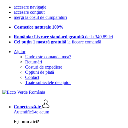
accesare navigație
accesare conținut
mergi la coșul de cumpărături
Cosmetice naturale 100%
România: Livrare standard gratuită
de la 340,89 lei
Cel puțin 1 mostră gratuită
la fiecare comandă
Ajutor
Unde este comanda mea?
Returnări
Costuri de expediere
Opțiuni de plată
Contact
Toate subiectele de ajutor
Conectează-te
Autentifică-te acum
Ești
nou aici?