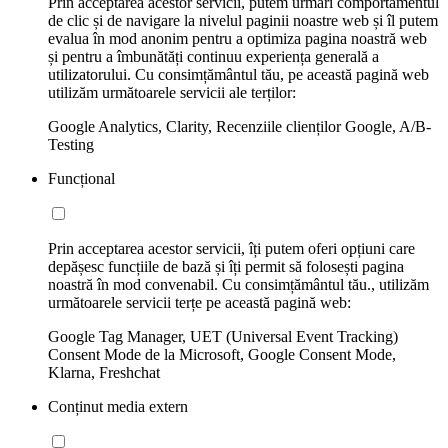
Prin acceptarea acestor servicii, putem urmări comportamentul
de clic și de navigare la nivelul paginii noastre web și îl putem
evalua în mod anonim pentru a optimiza pagina noastră web
și pentru a îmbunătăți continuu experiența generală a
utilizatorului. Cu consimțământul tău, pe această pagină web
utilizăm următoarele servicii ale terților:
Google Analytics, Clarity, Recenziile clienților Google, A/B-
Testing
Funcțional
Prin acceptarea acestor servicii, îți putem oferi opțiuni care
depășesc funcțiile de bază și îți permit să folosești pagina
noastră în mod convenabil. Cu consimțământul tău., utilizăm
următoarele servicii terțe pe această pagină web:
Google Tag Manager, UET (Universal Event Tracking)
Consent Mode de la Microsoft, Google Consent Mode,
Klarna, Freshchat
Conținut media extern