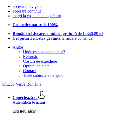
accesare navigație
accesare conținut
mergi la coșul de cumpărături
Cosmetice naturale 100%
România: Livrare standard gratuită
de la 340,89 lei
Cel puțin 1 mostră gratuită
la fiecare comandă
Ajutor
Unde este comanda mea?
Returnări
Costuri de expediere
Opțiuni de plată
Contact
Toate subiectele de ajutor
Conectează-te
Autentifică-te acum
Ești
nou aici?