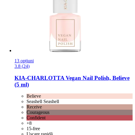
13 opțiuni
3.8 (24)
KIA-CHARLOTTA
Vegan Nail Polish, Believe
(5 ml)
Believe
Seashell Seashell
Receive
Courageous
Confident
+8
15-free
Uscare rapidă