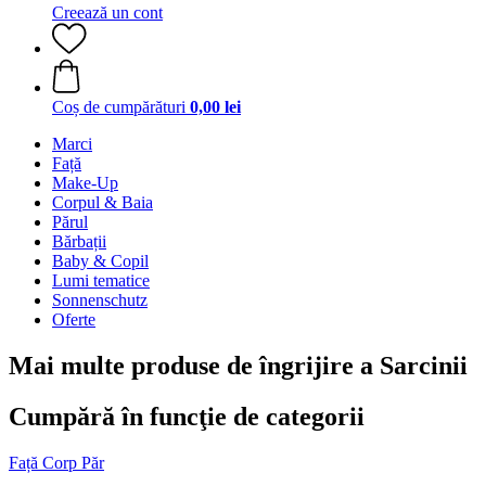
Creează un cont
Coș de cumpărături
0,00 lei
Marci
Față
Make-Up
Corpul & Baia
Părul
Bărbații
Baby & Copil
Lumi tematice
Sonnenschutz
Oferte
Mai multe produse de îngrijire a Sarcinii
Cumpără în funcţie de categorii
Față
Corp
Păr