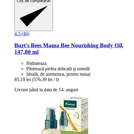
Coș de cumpărături
4.5 (46)
Burt's Bees
Mama Bee Nourishing Body Oil,
147,80 ml
Hidrateaza
Păstrează pielea delicată şi umedă
Ideală, de asemenea, pentru masaj
85,19 lei
(576,39 lei / l)
Livrare până la data de 14. august