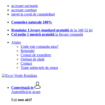
accesare navigație
accesare conținut
mergi la coșul de cumpărături
Cosmetice naturale 100%
România: Livrare standard gratuită
de la 340,52 lei
Cel puțin 1 mostră gratuită
la fiecare comandă
Ajutor
Unde este comanda mea?
Returnări
Costuri de expediere
Opțiuni de plată
Contact
Toate subiectele de ajutor
Conectează-te
Autentifică-te acum
Ești
nou aici?