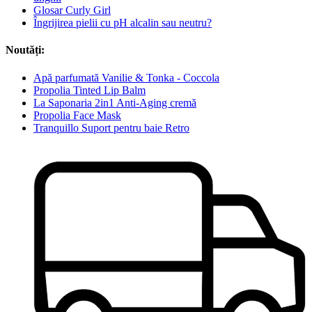
Glosar Curly Girl
Îngrijirea pielii cu pH alcalin sau neutru?
Noutăți:
Apă parfumată Vanilie & Tonka - Coccola
Propolia Tinted Lip Balm
La Saponaria 2in1 Anti-Aging cremă
Propolia Face Mask
Tranquillo Suport pentru baie Retro