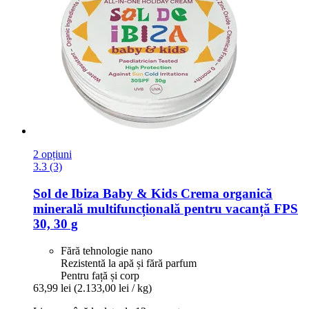
2 opțiuni
3.3 (3)
Sol de Ibiza
Baby & Kids Crema organică
minerală multifuncțională pentru vacanță FPS
30, 30 g
Fără tehnologie nano
Rezistentă la apă și fără parfum
Pentru față și corp
63,99 lei
(2.133,00 lei / kg)