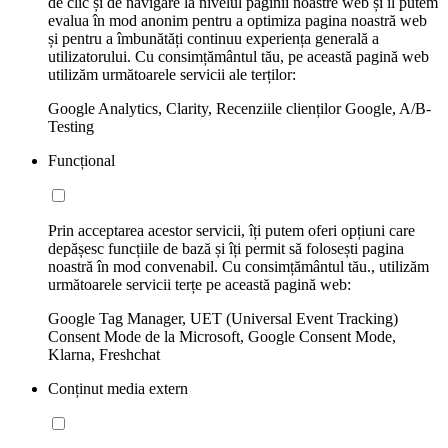
de clic și de navigare la nivelul paginii noastre web și îl putem
evalua în mod anonim pentru a optimiza pagina noastră web
și pentru a îmbunătăți continuu experiența generală a
utilizatorului. Cu consimțământul tău, pe această pagină web
utilizăm următoarele servicii ale terților:
Google Analytics, Clarity, Recenziile clienților Google, A/B-
Testing
Funcțional
Prin acceptarea acestor servicii, îți putem oferi opțiuni care
depășesc funcțiile de bază și îți permit să folosești pagina
noastră în mod convenabil. Cu consimțământul tău., utilizăm
următoarele servicii terțe pe această pagină web:
Google Tag Manager, UET (Universal Event Tracking)
Consent Mode de la Microsoft, Google Consent Mode,
Klarna, Freshchat
Conținut media extern