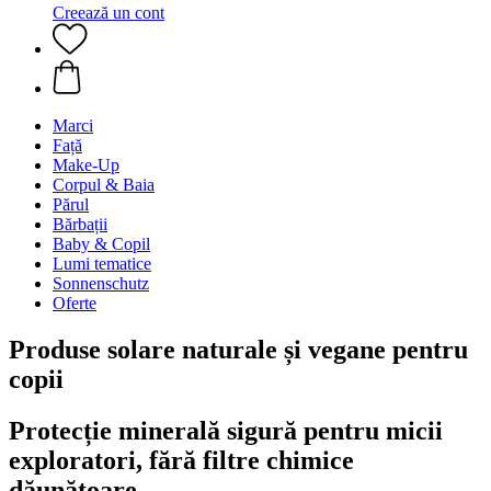
Creează un cont
Marci
Față
Make-Up
Corpul & Baia
Părul
Bărbații
Baby & Copil
Lumi tematice
Sonnenschutz
Oferte
Produse solare naturale și vegane pentru
copii
Protecție minerală sigură pentru micii
exploratori, fără filtre chimice
dăunătoare