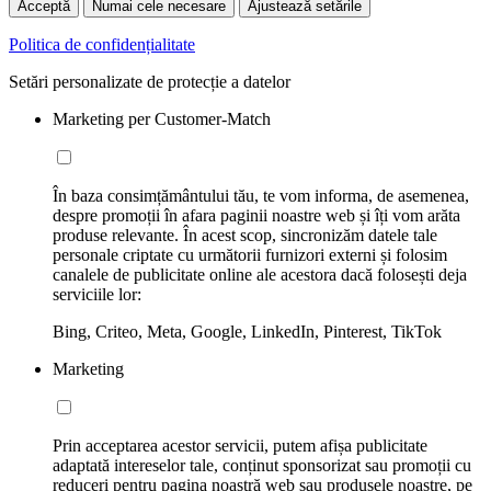
Acceptă
Numai cele necesare
Ajustează setările
Politica de confidențialitate
Setări personalizate de protecție a datelor
Marketing per Customer-Match
În baza consimțământului tău, te vom informa, de asemenea,
despre promoții în afara paginii noastre web și îți vom arăta
produse relevante. În acest scop, sincronizăm datele tale
personale criptate cu următorii furnizori externi și folosim
canalele de publicitate online ale acestora dacă folosești deja
serviciile lor:
Bing, Criteo, Meta, Google, LinkedIn, Pinterest, TikTok
Marketing
Prin acceptarea acestor servicii, putem afișa publicitate
adaptată intereselor tale, conținut sponsorizat sau promoții cu
reduceri pentru pagina noastră web sau produsele noastre, pe