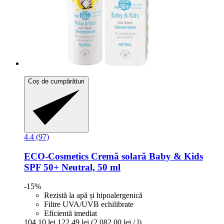
Coș de cumpărături
4.4 (97)
ECO-Cosmetics
Cremă solară Baby & Kids
SPF 50+ Neutral, 50 ml
-15%
Rezistă la apă și hipoalergenică
Filtre UVA/UVB echilibrate
Eficientă imediat
104,10 lei
122,49 lei
(2.082,00 lei / l)