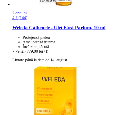
2 opțiuni
4.7 (144)
Weleda
Gălbenele -​ Ulei Fără Parfum, 10 ml
Protejează pielea
Ameliorează iritarea
Încălzire plăcută
7,79 lei
(779,00 lei / l)
Livrare până la data de 14. august