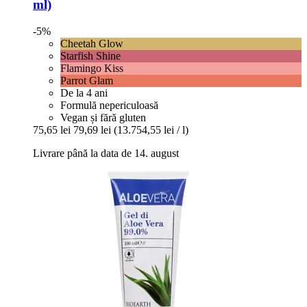
ml)
-5%
Cheetah Glow
Starfish Shine
Flamingo Kiss
Parrot Glam
De la 4 ani
Formulă nepericuloasă
Vegan și fără gluten
75,65 lei
79,69 lei
(13.754,55 lei / l)
Livrare până la data de 14. august