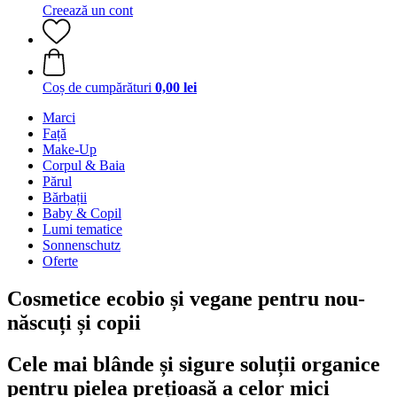
Creează un cont
Coș de cumpărături
0,00 lei
Marci
Față
Make-Up
Corpul & Baia
Părul
Bărbații
Baby & Copil
Lumi tematice
Sonnenschutz
Oferte
Cosmetice ecobio și vegane pentru nou-
născuți și copii
Cele mai blânde și sigure soluții organice
pentru pielea prețioasă a celor mici