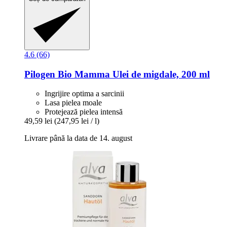
4.6 (66)
Pilogen
Bio Mamma Ulei de migdale, 200 ml
Ingrijire optima a sarcinii
Lasa pielea moale
Protejează pielea intensă
49,59 lei
(247,95 lei / l)
Livrare până la data de 14. august