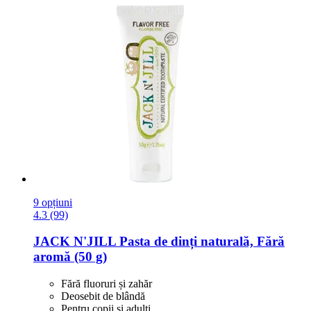
9 opțiuni
4.3 (99)
JACK N'JILL
Pasta de dinți naturală, Fără
aromă (50 g)
Fără fluoruri și zahăr
Deosebit de blândă
Pentru copii și adulți