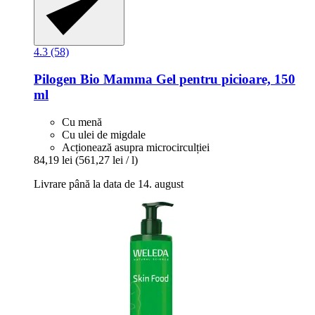
4.3 (58)
Pilogen
Bio Mamma Gel pentru picioare, 150
ml
Cu menă
Cu ulei de migdale
Acționează asupra microcirculției
84,19 lei
(561,27 lei / l)
Livrare până la data de 14. august