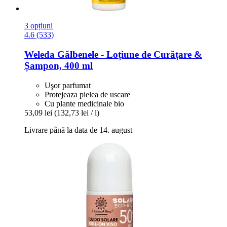
3 opțiuni
4.6 (533)
Weleda
Gălbenele -​ Loțiune de Curățare &
Șampon, 400 ml
Uşor parfumat
Protejeaza pielea de uscare
Cu plante medicinale bio
53,09 lei
(132,73 lei / l)
Livrare până la data de 14. august