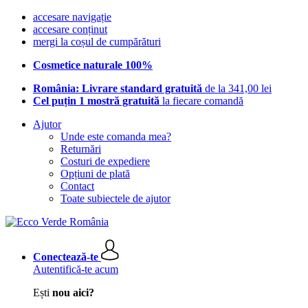
accesare navigație
accesare conținut
mergi la coșul de cumpărături
Cosmetice naturale 100%
România: Livrare standard gratuită
de la 341,00 lei
Cel puțin 1 mostră gratuită
la fiecare comandă
Ajutor
Unde este comanda mea?
Returnări
Costuri de expediere
Opțiuni de plată
Contact
Toate subiectele de ajutor
Conectează-te
Autentifică-te acum
Ești
nou aici?