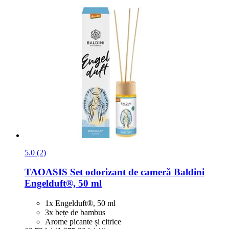
5.0 (2)
TAOASIS
Set odorizant de cameră Baldini
Engelduft®, 50 ml
1x Engelduft®, 50 ml
3x bețe de bambus
Arome picante și citrice