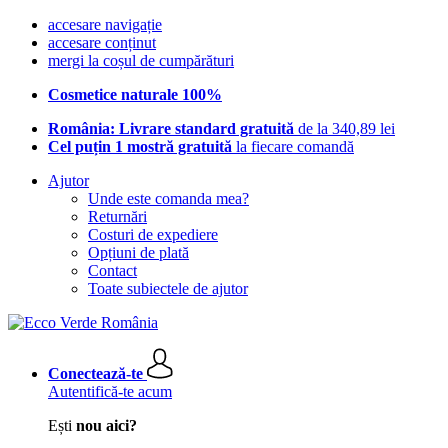
accesare navigație
accesare conținut
mergi la coșul de cumpărături
Cosmetice naturale 100%
România: Livrare standard gratuită
de la 340,89 lei
Cel puțin 1 mostră gratuită
la fiecare comandă
Ajutor
Unde este comanda mea?
Returnări
Costuri de expediere
Opțiuni de plată
Contact
Toate subiectele de ajutor
Conectează-te
Autentifică-te acum
Ești
nou aici?