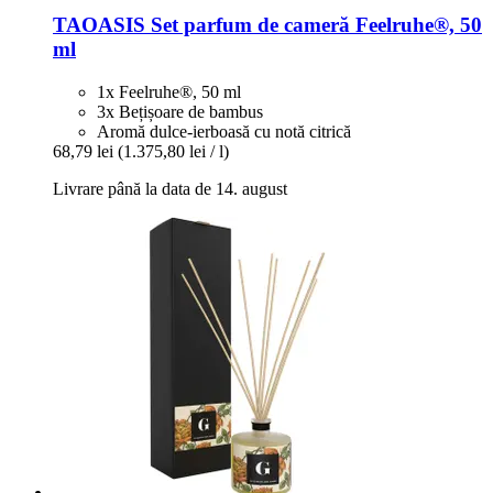
TAOASIS
Set parfum de cameră Feelruhe®, 50
ml
1x Feelruhe®, 50 ml
3x Bețișoare de bambus
Aromă dulce-ierboasă cu notă citrică
68,79 lei
(1.375,80 lei / l)
Livrare până la data de 14. august