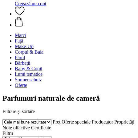
Creează un cont
Marci
Față
Make-Up
Corpul & Baia
Părul
Bărbații
Baby & Copil
Lumi tematice
Sonnenschutz
Oferte
Parfumuri naturale de cameră
Filtrare și sortare
Preț
Oferte speciale
Producator
Proprietăți
Note olfactive
Certificate
Filtru