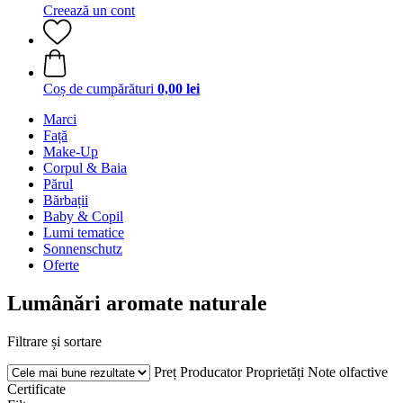
Creează un cont
Coș de cumpărături
0,00 lei
Marci
Față
Make-Up
Corpul & Baia
Părul
Bărbații
Baby & Copil
Lumi tematice
Sonnenschutz
Oferte
Lumânări aromate naturale
Filtrare și sortare
Preț
Producator
Proprietăți
Note olfactive
Certificate