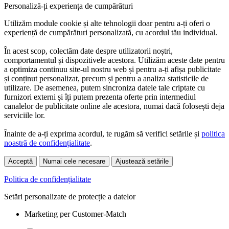
Personaliză-ți experiența de cumpărături
Utilizăm module cookie și alte tehnologii doar pentru a-ți oferi o
experiență de cumpărături personalizată, cu acordul tău individual.
În acest scop, colectăm date despre utilizatorii noștri,
comportamentul și dispozitivele acestora. Utilizăm aceste date pentru
a optimiza continuu site-ul nostru web și pentru a-ți afișa publicitate
și conținut personalizat, precum și pentru a analiza statisticile de
utilizare. De asemenea, putem sincroniza datele tale criptate cu
furnizori externi și îți putem prezenta oferte prin intermediul
canalelor de publicitate online ale acestora, numai dacă folosești deja
serviciile lor.
Înainte de a-ți exprima acordul, te rugăm să verifici setările și
politica
noastră de confidențialitate
.
Acceptă
Numai cele necesare
Ajustează setările
Politica de confidențialitate
Setări personalizate de protecție a datelor
Marketing per Customer-Match