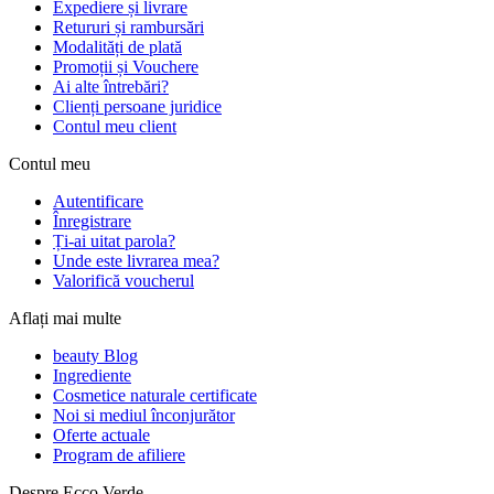
Expediere și livrare
Retururi și rambursări
Modalități de plată
Promoții și Vouchere
Ai alte întrebări?
Clienți persoane juridice
Contul meu client
Contul meu
Autentificare
Înregistrare
Ți-ai uitat parola?
Unde este livrarea mea?
Valorifică voucherul
Aflați mai multe
beauty Blog
Ingrediente
Cosmetice naturale certificate
Noi si mediul înconjurător
Oferte actuale
Program de afiliere
Despre Ecco Verde