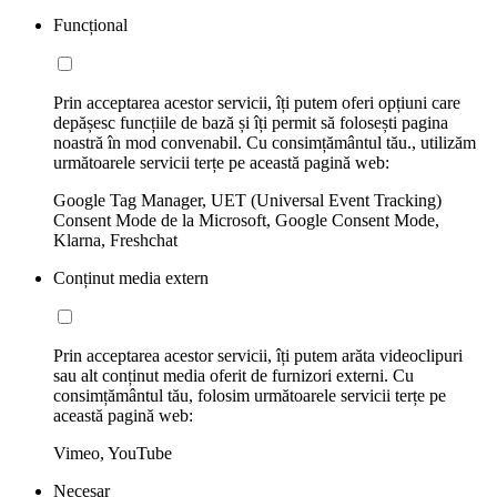
Funcțional
Prin acceptarea acestor servicii, îți putem oferi opțiuni care
depășesc funcțiile de bază și îți permit să folosești pagina
noastră în mod convenabil. Cu consimțământul tău., utilizăm
următoarele servicii terțe pe această pagină web:
Google Tag Manager, UET (Universal Event Tracking)
Consent Mode de la Microsoft, Google Consent Mode,
Klarna, Freshchat
Conținut media extern
Prin acceptarea acestor servicii, îți putem arăta videoclipuri
sau alt conținut media oferit de furnizori externi. Cu
consimțământul tău, folosim următoarele servicii terțe pe
această pagină web:
Vimeo, YouTube
Necesar