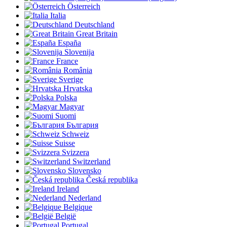
Österreich
Italia
Deutschland
Great Britain
España
Slovenija
France
România
Sverige
Hrvatska
Polska
Magyar
Suomi
България
Schweiz
Suisse
Svizzera
Switzerland
Slovensko
Česká republika
Ireland
Nederland
Belgique
België
Portugal