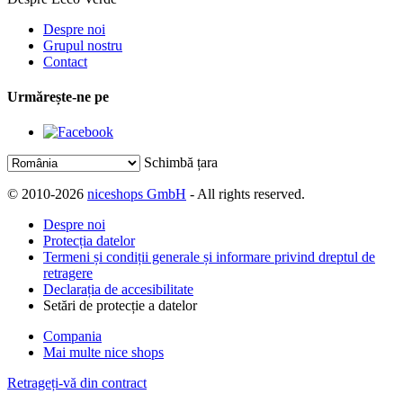
Despre noi
Grupul nostru
Contact
Urmărește-ne pe
Schimbă țara
© 2010-2026
niceshops GmbH
- All rights reserved.
Despre noi
Protecția datelor
Termeni și condiții generale și informare privind dreptul de
retragere
Declarația de accesibilitate
Setări de protecție a datelor
Compania
Mai multe nice shops
Retrageți-vă din contract