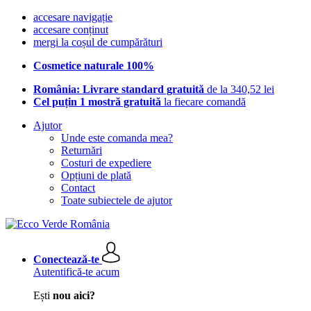
accesare navigație
accesare conținut
mergi la coșul de cumpărături
Cosmetice naturale 100%
România: Livrare standard gratuită
de la 340,52 lei
Cel puțin 1 mostră gratuită
la fiecare comandă
Ajutor
Unde este comanda mea?
Returnări
Costuri de expediere
Opțiuni de plată
Contact
Toate subiectele de ajutor
Conectează-te
Autentifică-te acum
Ești
nou aici?