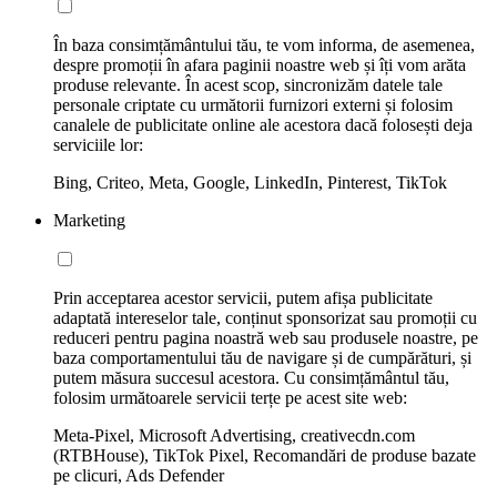
În baza consimțământului tău, te vom informa, de asemenea,
despre promoții în afara paginii noastre web și îți vom arăta
produse relevante. În acest scop, sincronizăm datele tale
personale criptate cu următorii furnizori externi și folosim
canalele de publicitate online ale acestora dacă folosești deja
serviciile lor:
Bing, Criteo, Meta, Google, LinkedIn, Pinterest, TikTok
Marketing
Prin acceptarea acestor servicii, putem afișa publicitate
adaptată intereselor tale, conținut sponsorizat sau promoții cu
reduceri pentru pagina noastră web sau produsele noastre, pe
baza comportamentului tău de navigare și de cumpărături, și
putem măsura succesul acestora. Cu consimțământul tău,
folosim următoarele servicii terțe pe acest site web:
Meta-Pixel, Microsoft Advertising, creativecdn.com
(RTBHouse), TikTok Pixel, Recomandări de produse bazate
pe clicuri, Ads Defender