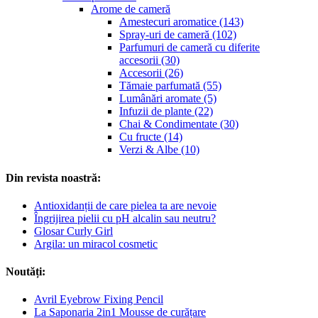
Arome de cameră
Amestecuri aromatice (143)
Spray-uri de cameră (102)
Parfumuri de cameră cu diferite
accesorii (30)
Accesorii (26)
Tămaie parfumată (55)
Lumânări aromate (5)
Infuzii de plante (22)
Chai & Condimentate (30)
Cu fructe (14)
Verzi & Albe (10)
Din revista noastră:
Antioxidanții de care pielea ta are nevoie
Îngrijirea pielii cu pH alcalin sau neutru?
Glosar Curly Girl
Argila: un miracol cosmetic
Noutăți:
Avril Eyebrow Fixing Pencil
La Saponaria 2in1 Mousse de curățare