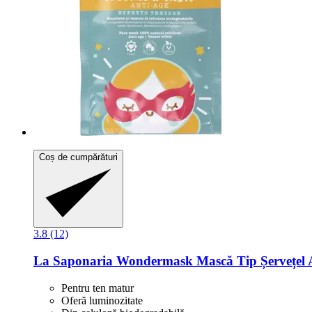
Coș de cumpărături
3.8 (12)
La Saponaria
Wondermask Mască Tip Șervețel An
Pentru ten matur
Oferă luminozitate