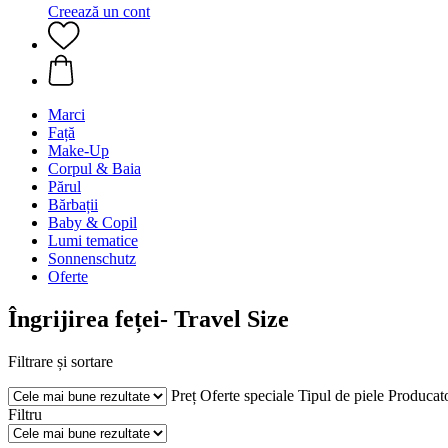
Creează un cont
Marci
Față
Make-Up
Corpul & Baia
Părul
Bărbații
Baby & Copil
Lumi tematice
Sonnenschutz
Oferte
Îngrijirea feței- Travel Size
Filtrare și sortare
Preț
Oferte speciale
Tipul de piele
Producat
Filtru