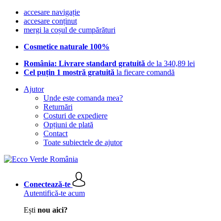
accesare navigație
accesare conținut
mergi la coșul de cumpărături
Cosmetice naturale 100%
România: Livrare standard gratuită
de la 340,89 lei
Cel puțin 1 mostră gratuită
la fiecare comandă
Ajutor
Unde este comanda mea?
Returnări
Costuri de expediere
Opțiuni de plată
Contact
Toate subiectele de ajutor
Conectează-te
Autentifică-te acum
Ești
nou aici?