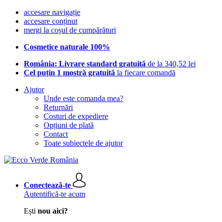
accesare navigație
accesare conținut
mergi la coșul de cumpărături
Cosmetice naturale 100%
România: Livrare standard gratuită
de la 340,52 lei
Cel puțin 1 mostră gratuită
la fiecare comandă
Ajutor
Unde este comanda mea?
Returnări
Costuri de expediere
Opțiuni de plată
Contact
Toate subiectele de ajutor
Conectează-te
Autentifică-te acum
Ești
nou aici?