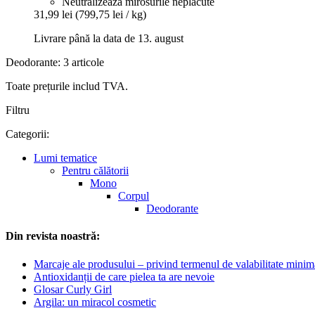
Neutralizează mirosurile neplăcute
31,99 lei
(799,75 lei / kg)
Livrare până la data de 13. august
Deodorante: 3 articole
Toate prețurile includ TVA.
Filtru
Categorii:
Lumi tematice
Pentru călătorii
Mono
Corpul
Deodorante
Din revista noastră:
Marcaje ale produsului – privind termenul de valabilitate minim
Antioxidanții de care pielea ta are nevoie
Glosar Curly Girl
Argila: un miracol cosmetic