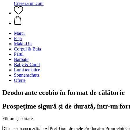
Creează un cont
Marci
Față
Make-Up
Corpul & Baia
Părul
Bărbații
Baby & Copil
Lumi tematice
Sonnenschutz
Oferte
Deodorante ecobio în format de călătorie
Prospețime sigură și de durată, într-un for
Filtrare și sortare
Preț
Tipul de piele
Producator
Proprietăți
Ce