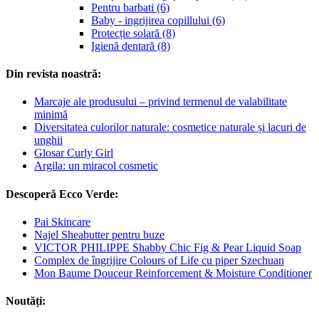
Pentru barbati (6)
Baby - ingrijirea copillului (6)
Protecție solară (8)
Igienă dentară (8)
Din revista noastră:
Marcaje ale produsului – privind termenul de valabilitate
minimă
Diversitatea culorilor naturale: cosmetice naturale și lacuri de
unghii
Glosar Curly Girl
Argila: un miracol cosmetic
Descoperă Ecco Verde:
Pai Skincare
Najel Sheabutter pentru buze
VICTOR PHILIPPE Shabby Chic Fig & Pear Liquid Soap
Complex de îngrijire Colours of Life cu piper Szechuan
Mon Baume Douceur Reinforcement & Moisture Conditioner
Noutăți: