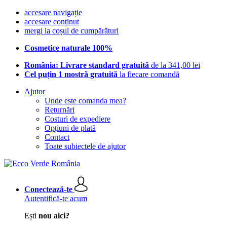
accesare navigație
accesare conținut
mergi la coșul de cumpărături
Cosmetice naturale 100%
România: Livrare standard gratuită
de la 341,00 lei
Cel puțin 1 mostră gratuită
la fiecare comandă
Ajutor
Unde este comanda mea?
Returnări
Costuri de expediere
Opțiuni de plată
Contact
Toate subiectele de ajutor
Conectează-te
Autentifică-te acum
Ești
nou aici?