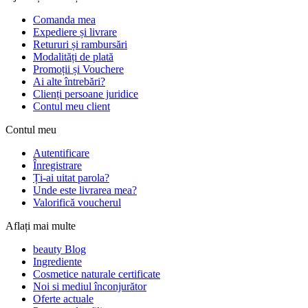
Comanda mea
Expediere și livrare
Retururi și rambursări
Modalități de plată
Promoții și Vouchere
Ai alte întrebări?
Clienți persoane juridice
Contul meu client
Contul meu
Autentificare
Înregistrare
Ți-ai uitat parola?
Unde este livrarea mea?
Valorifică voucherul
Aflați mai multe
beauty Blog
Ingrediente
Cosmetice naturale certificate
Noi si mediul înconjurător
Oferte actuale