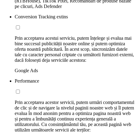
(RTBHouse), TikTok Pixel, Recomandări de produse bazate
pe clicuri, Ads Defender
Conversion Tracking extins
Prin acceptarea acestui serviciu, putem înțelege și evalua mai
bine succesul publicității noastre online și putem optimiza
oferta noastră publicitară. În acest scop, sincronizăm datele
tale cu caracter personal criptate cu următorii furnizori externi,
dacă folosești deja serviciile acestora:
Google Ads
Performance
Prin acceptarea acestor servicii, putem urmări comportamentul
de clic și de navigare la nivelul paginii noastre web și îl putem
evalua în mod anonim pentru a optimiza pagina noastră web
și pentru a îmbunătăți continuu experiența generală a
utilizatorului. Cu consimțământul tău, pe această pagină web
utilizăm următoarele servicii ale terților: