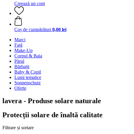
Creează un cont
Coș de cumpărături
0,00 lei
Marci
Față
Make-Up
Corpul & Baia
Părul
Bărbații
Baby & Copil
Lumi tematice
Sonnenschutz
Oferte
lavera - Produse solare naturale
Protecții solare de înaltă calitate
Filtrare și sortare