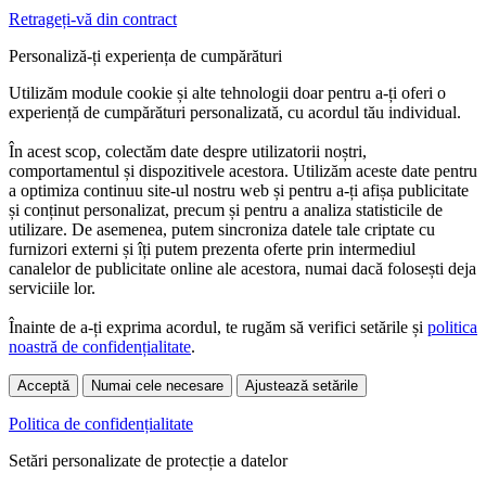
Retrageți-vă din contract
Personaliză-ți experiența de cumpărături
Utilizăm module cookie și alte tehnologii doar pentru a-ți oferi o
experiență de cumpărături personalizată, cu acordul tău individual.
În acest scop, colectăm date despre utilizatorii noștri,
comportamentul și dispozitivele acestora. Utilizăm aceste date pentru
a optimiza continuu site-ul nostru web și pentru a-ți afișa publicitate
și conținut personalizat, precum și pentru a analiza statisticile de
utilizare. De asemenea, putem sincroniza datele tale criptate cu
furnizori externi și îți putem prezenta oferte prin intermediul
canalelor de publicitate online ale acestora, numai dacă folosești deja
serviciile lor.
Înainte de a-ți exprima acordul, te rugăm să verifici setările și
politica
noastră de confidențialitate
.
Acceptă
Numai cele necesare
Ajustează setările
Politica de confidențialitate
Setări personalizate de protecție a datelor