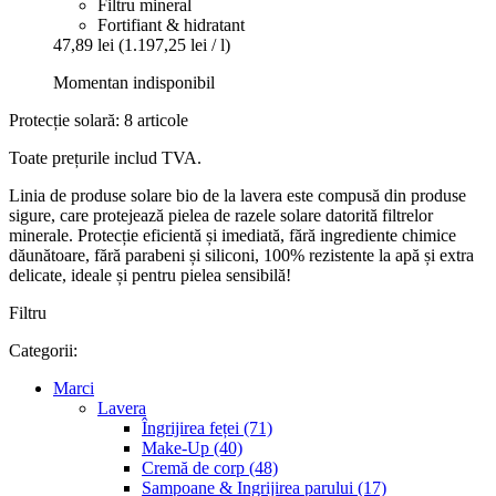
Filtru mineral
Fortifiant & hidratant
47,89 lei
(1.197,25 lei / l)
Momentan indisponibil
Protecție solară: 8 articole
Toate prețurile includ TVA.
Linia de produse solare bio de la lavera este compusă din produse
sigure, care protejează pielea de razele solare datorită filtrelor
minerale. Protecție eficientă și imediată, fără ingrediente chimice
dăunătoare, fără parabeni și siliconi, 100% rezistente la apă și extra
delicate, ideale și pentru pielea sensibilă!
Filtru
Categorii:
Marci
Lavera
Îngrijirea feței (71)
Make-Up (40)
Cremă de corp (48)
Sampoane & Ingrijirea parului (17)