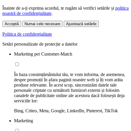
Înainte de a-ți exprima acordul, te rugăm să verifici setările și
politica
noastră de confidențialitate
.
Acceptă
Numai cele necesare
Ajustează setările
Politica de confidențialitate
Setări personalizate de protecție a datelor
Marketing per Customer-Match
În baza consimțământului tău, te vom informa, de asemenea,
despre promoții în afara paginii noastre web și îți vom arăta
produse relevante. În acest scop, sincronizăm datele tale
personale criptate cu următorii furnizori externi și folosim
canalele de publicitate online ale acestora dacă folosești deja
serviciile lor:
Bing, Criteo, Meta, Google, LinkedIn, Pinterest, TikTok
Marketing