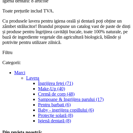
Igienă dentară: 8 articole
Toate prețurile includ TVA.
Cu produsele lavera pentru igiena orală și dentară poți obține un
zâmbet strălucitor! Brandul propune un catalog vast de paste de dinți
și produse pentru îngrijirea cavității bucale, toate 100% naturale, pe
bază de ingrediente vegetale din agricultură biologică, blânde și
potrivite pentru utilizare zilnică.
Filtru
Categorii:
Marci
Lavera
Îngrijirea feței (71)
Make-Up (40)
Cremă de corp (48)
Sampoane & Ingrijirea parului (17)
Pentru barbati (6)
Baby - ingrijirea copillului (6)
Protecție solară (8)
Igienă dentară (8)
Din revista noastră: