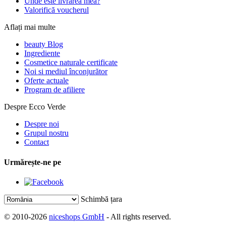
Unde este livrarea mea?
Valorifică voucherul
Aflați mai multe
beauty Blog
Ingrediente
Cosmetice naturale certificate
Noi si mediul înconjurător
Oferte actuale
Program de afiliere
Despre Ecco Verde
Despre noi
Grupul nostru
Contact
Urmărește-ne pe
Schimbă țara
© 2010-2026
niceshops GmbH
- All rights reserved.