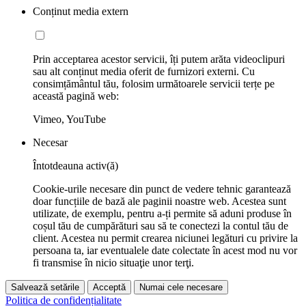
Conținut media extern
Prin acceptarea acestor servicii, îți putem arăta videoclipuri
sau alt conținut media oferit de furnizori externi. Cu
consimțământul tău, folosim următoarele servicii terțe pe
această pagină web:
Vimeo, YouTube
Necesar
Întotdeauna activ(ă)
Cookie-urile necesare din punct de vedere tehnic garantează
doar funcțiile de bază ale paginii noastre web. Acestea sunt
utilizate, de exemplu, pentru a-ți permite să aduni produse în
coșul tău de cumpărături sau să te conectezi la contul tău de
client. Acestea nu permit crearea niciunei legături cu privire la
persoana ta, iar eventualele date colectate în acest mod nu vor
fi transmise în nicio situaţie unor terţi.
Salvează setările
Acceptă
Numai cele necesare
Politica de confidențialitate