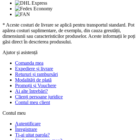
* Aceste costuri de livrare se aplică pentru transportul standard. Pot
apărea costuri suplimentare, de exemplu, din cauza greutății,
dimensiunii sau caracteristicilor produselor. Aceste informații le poți
găsi direct în descrierea produsului.
Ajutor și asistență
Comanda mea
Expediere și livrare
Retururi și rambursări
Modalități de plată
Promoții și Vouchere
Ai alte întrebări?
Clienți persoane juridice
Contul meu client
Contul meu
Autentificare
Înregistrare
Ți-ai uitat parola?