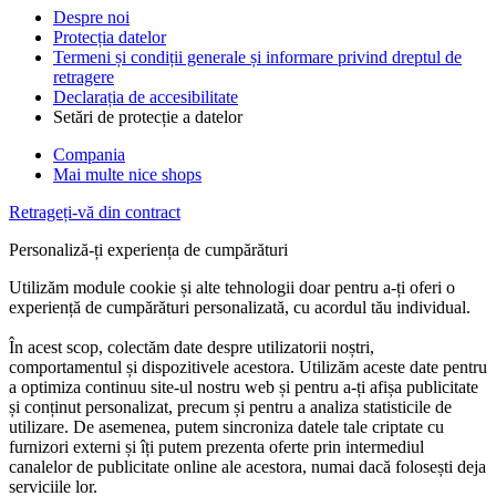
Despre noi
Protecția datelor
Termeni și condiții generale și informare privind dreptul de
retragere
Declarația de accesibilitate
Setări de protecție a datelor
Compania
Mai multe nice shops
Retrageți-vă din contract
Personaliză-ți experiența de cumpărături
Utilizăm module cookie și alte tehnologii doar pentru a-ți oferi o
experiență de cumpărături personalizată, cu acordul tău individual.
În acest scop, colectăm date despre utilizatorii noștri,
comportamentul și dispozitivele acestora. Utilizăm aceste date pentru
a optimiza continuu site-ul nostru web și pentru a-ți afișa publicitate
și conținut personalizat, precum și pentru a analiza statisticile de
utilizare. De asemenea, putem sincroniza datele tale criptate cu
furnizori externi și îți putem prezenta oferte prin intermediul
canalelor de publicitate online ale acestora, numai dacă folosești deja
serviciile lor.