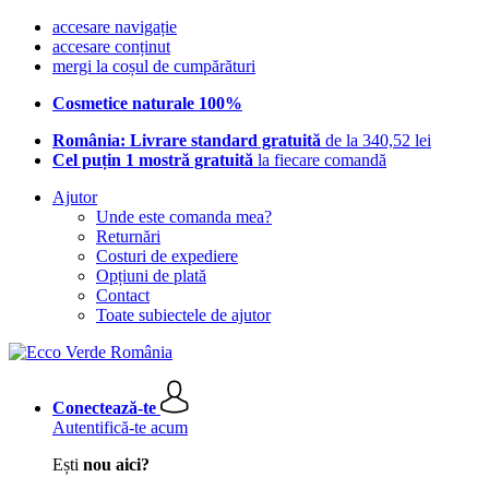
accesare navigație
accesare conținut
mergi la coșul de cumpărături
Cosmetice naturale 100%
România: Livrare standard gratuită
de la 340,52 lei
Cel puțin 1 mostră gratuită
la fiecare comandă
Ajutor
Unde este comanda mea?
Returnări
Costuri de expediere
Opțiuni de plată
Contact
Toate subiectele de ajutor
Conectează-te
Autentifică-te acum
Ești
nou aici?