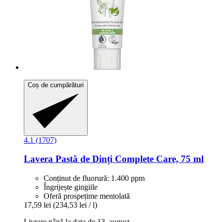
Coș de cumpărături
4.1 (1707)
Lavera
Pastă de Dinți Complete Care, 75 ml
Conținut de fluorură: 1.400 ppm
Îngrijește gingiile
Oferă prospețime mentolată
17,59 lei
(234,53 lei / l)
Livrare până la data de 13. august