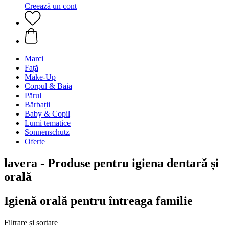
Creează un cont
Marci
Față
Make-Up
Corpul & Baia
Părul
Bărbații
Baby & Copil
Lumi tematice
Sonnenschutz
Oferte
lavera - Produse pentru igiena dentară și
orală
Igienă orală pentru întreaga familie
Filtrare și sortare