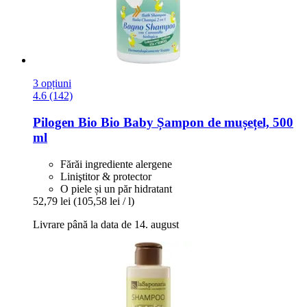
3 opțiuni
4.6 (142)
Pilogen
Bio Bio Baby Șampon de mușețel, 500
ml
Fărăi ingrediente alergene
Liniştitor & protector
O piele și un păr hidratant
52,79 lei
(105,58 lei / l)
Livrare până la data de 14. august