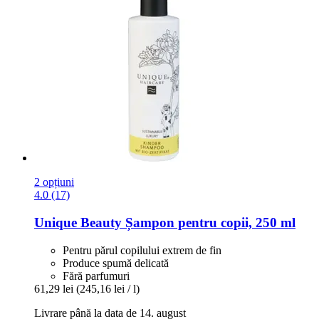
2 opțiuni
4.0 (17)
Unique Beauty
Șampon pentru copii, 250 ml
Pentru părul copilului extrem de fin
Produce spumă delicată
Fără parfumuri
61,29 lei
(245,16 lei / l)
Livrare până la data de 14. august