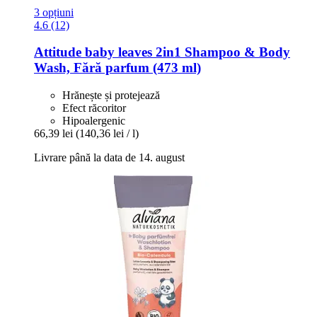
3 opțiuni
4.6 (12)
Attitude
baby leaves 2in1 Shampoo & Body
Wash, Fără parfum (473 ml)
Hrănește și protejează
Efect răcoritor
Hipoalergenic
66,39 lei
(140,36 lei / l)
Livrare până la data de 14. august