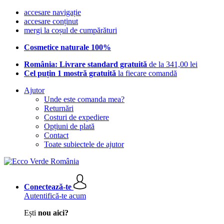
accesare navigație
accesare conținut
mergi la coșul de cumpărături
Cosmetice naturale 100%
România: Livrare standard gratuită
de la 341,00 lei
Cel puțin 1 mostră gratuită
la fiecare comandă
Ajutor
Unde este comanda mea?
Returnări
Costuri de expediere
Opțiuni de plată
Contact
Toate subiectele de ajutor
Conectează-te
Autentifică-te acum
Ești
nou aici?