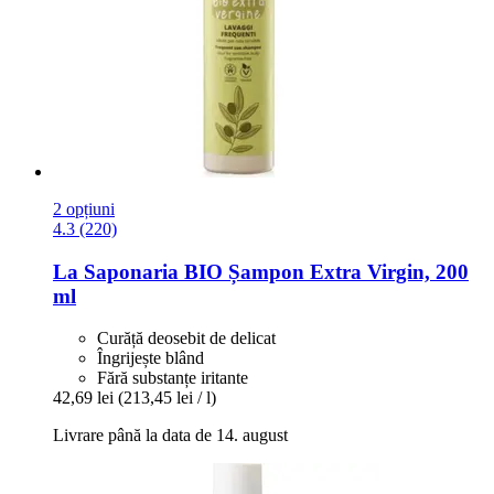
2 opțiuni
4.3 (220)
La Saponaria
BIO Șampon Extra Virgin, 200
ml
Curăță deosebit de delicat
Îngrijește blând
Fără substanțe iritante
42,69 lei
(213,45 lei / l)
Livrare până la data de 14. august