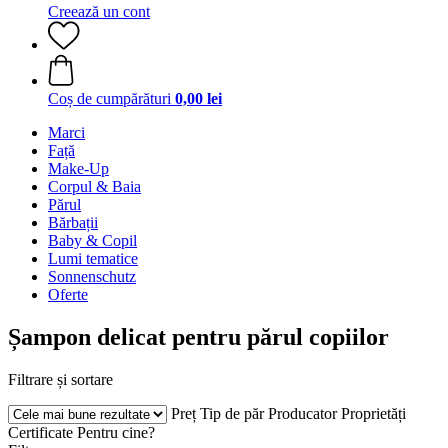
Creează un cont
Coș de cumpărături
0,00 lei
Marci
Față
Make-Up
Corpul & Baia
Părul
Bărbații
Baby & Copil
Lumi tematice
Sonnenschutz
Oferte
Șampon delicat pentru părul copiilor
Filtrare și sortare
Preț
Tip de păr
Producator
Proprietăți
Certificate
Pentru cine?