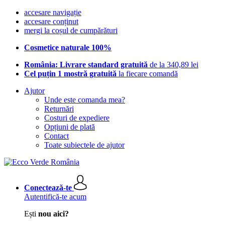
accesare navigație
accesare conținut
mergi la coșul de cumpărături
Cosmetice naturale 100%
România: Livrare standard gratuită
de la 340,89 lei
Cel puțin 1 mostră gratuită
la fiecare comandă
Ajutor
Unde este comanda mea?
Returnări
Costuri de expediere
Opțiuni de plată
Contact
Toate subiectele de ajutor
Conectează-te
Autentifică-te acum
Ești
nou aici?