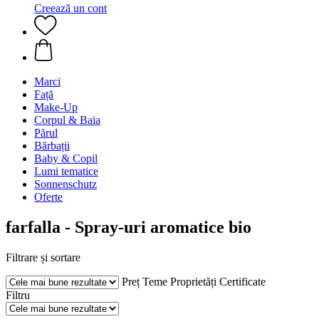
Creează un cont
Marci
Față
Make-Up
Corpul & Baia
Părul
Bărbații
Baby & Copil
Lumi tematice
Sonnenschutz
Oferte
farfalla - Spray-uri aromatice bio
Filtrare și sortare
Preț
Teme
Proprietăți
Certificate
Filtru