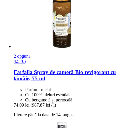
2 opțiuni
4.5 (6)
Farfalla
Spray de cameră Bio revigorant cu
lămâie, 75 ml
Parfum fructat
Cu 100% uleiuri esențiale
Cu bergamotă și portocală
74,09 lei
(987,87 lei / l)
Livrare până la data de 14. august