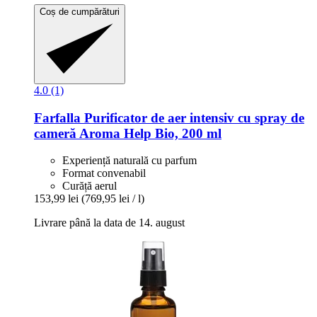
Coș de cumpărături
4.0 (1)
Farfalla
Purificator de aer intensiv cu spray de
cameră Aroma Help Bio, 200 ml
Experiență naturală cu parfum
Format convenabil
Curăță aerul
153,99 lei
(769,95 lei / l)
Livrare până la data de 14. august