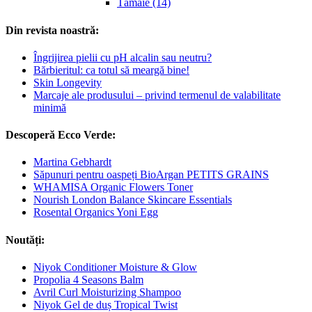
Tămâie (14)
Din revista noastră:
Îngrijirea pielii cu pH alcalin sau neutru?
Bărbieritul: ca totul să meargă bine!
Skin Longevity
Marcaje ale produsului – privind termenul de valabilitate
minimă
Descoperă Ecco Verde:
Martina Gebhardt
Săpunuri pentru oaspeți BioArgan PETITS GRAINS
WHAMISA Organic Flowers Toner
Nourish London Balance Skincare Essentials
Rosental Organics Yoni Egg
Noutăți:
Niyok Conditioner Moisture & Glow
Propolia 4 Seasons Balm
Avril Curl Moisturizing Shampoo
Niyok Gel de duș Tropical Twist