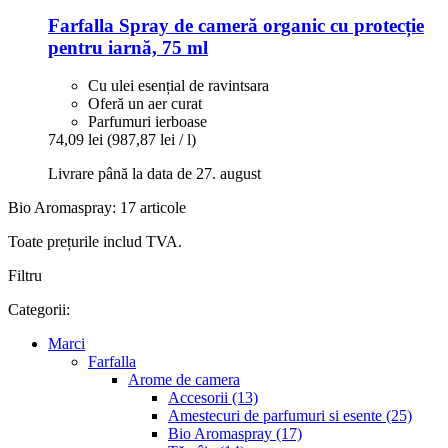
Farfalla
Spray de cameră organic cu protecție
pentru iarnă, 75 ml
Cu ulei esențial de ravintsara
Oferă un aer curat
Parfumuri ierboase
74,09 lei
(987,87 lei / l)
Livrare până la data de 27. august
Bio Aromaspray: 17 articole
Toate prețurile includ TVA.
Filtru
Categorii:
Marci
Farfalla
Arome de camera
Accesorii (13)
Amestecuri de parfumuri si esente (25)
Bio Aromaspray (17)