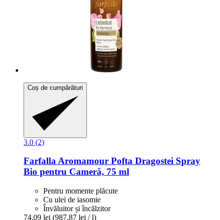
Coș de cumpărături
3.0 (2)
Farfalla
Aromamour Pofta Dragostei Spray
Bio pentru Cameră, 75 ml
Pentru momente plăcute
Cu ulei de iasomie
Învăluitor și încălzitor
74,09 lei
(987,87 lei / l)