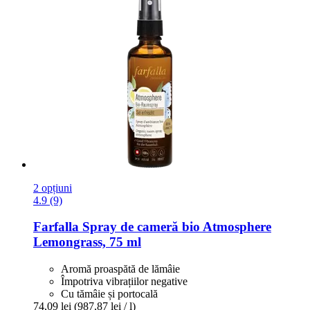
2 opțiuni
4.9 (9)
Farfalla
Spray de cameră bio Atmosphere
Lemongrass, 75 ml
Aromă proaspătă de lămâie
Împotriva vibrațiilor negative
Cu tămâie și portocală
74,09 lei
(987,87 lei / l)