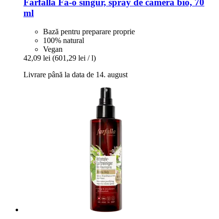
Farfalla
Fă-​o singur, spray de cameră bio, 70
ml
Bază pentru preparare proprie
100% natural
Vegan
42,09 lei
(601,29 lei / l)
Livrare până la data de 14. august