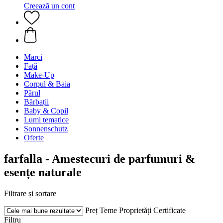
Creează un cont
Marci
Față
Make-Up
Corpul & Baia
Părul
Bărbații
Baby & Copil
Lumi tematice
Sonnenschutz
Oferte
farfalla - Amestecuri de parfumuri &
esențe naturale
Filtrare și sortare
Preț
Teme
Proprietăți
Certificate
Filtru