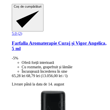
Coș de cumpărături
5.0 (2)
Farfalla
Aromaterapie Curaj și Vigor Angelica,
5 ml
-5%
Oferă forță interioară
Cu rozmarin, grapefruit și lămâie
Încurajează încrederea în sine
65,28 lei
68,79 lei
(13.056,00 lei / l)
Livrare până la data de 14. august