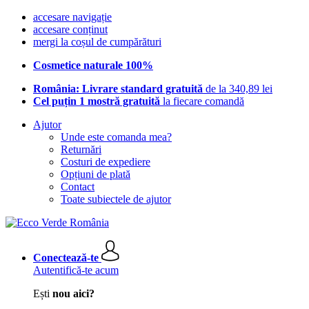
accesare navigație
accesare conținut
mergi la coșul de cumpărături
Cosmetice naturale 100%
România: Livrare standard gratuită
de la 340,89 lei
Cel puțin 1 mostră gratuită
la fiecare comandă
Ajutor
Unde este comanda mea?
Returnări
Costuri de expediere
Opțiuni de plată
Contact
Toate subiectele de ajutor
Conectează-te
Autentifică-te acum
Ești
nou aici?