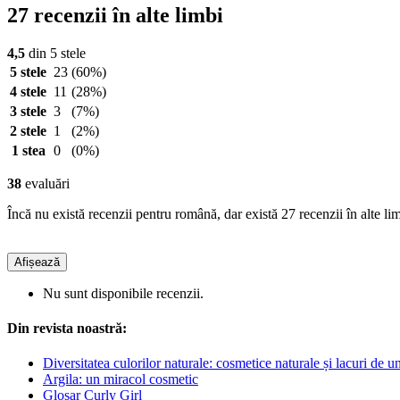
27 recenzii în alte limbi
4,5
din 5 stele
5 stele
23
(60%)
4 stele
11
(28%)
3 stele
3
(7%)
2 stele
1
(2%)
1 stea
0
(0%)
38
evaluări
Încă nu există recenzii pentru română, dar există 27 recenzii în alte lim
Afișează
Nu sunt disponibile recenzii.
Din revista noastră:
Diversitatea culorilor naturale: cosmetice naturale și lacuri de u
Argila: un miracol cosmetic
Glosar Curly Girl