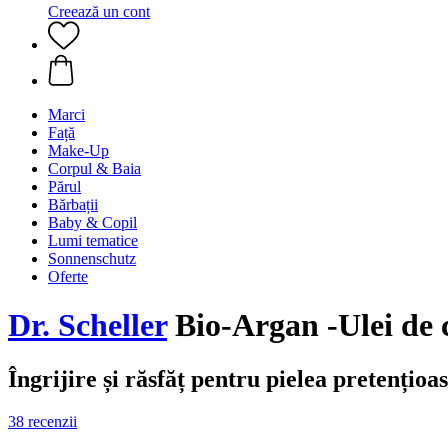
Creează un cont
Marci
Față
Make-Up
Corpul & Baia
Părul
Bărbații
Baby & Copil
Lumi tematice
Sonnenschutz
Oferte
Dr. Scheller
Bio-Argan -Ulei de 
Îngrijire și răsfăț pentru pielea pretențioa
38 recenzii