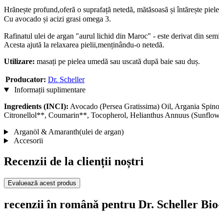
Hrănește profund,oferă o suprafață netedă, mătăsoasă și întărește piel
Cu avocado și
acizi grasi
omega 3.
Rafinatul ulei de argan "aurul lichid din Maroc" - este derivat din sem
Acesta ajută la relaxarea pielii,menținându-o netedă.
Utilizare:
masați pe pielea umedă sau uscată după baie sau duș.
Producator:
Dr. Scheller
Informații suplimentare
Ingredients (INCI):
Avocado (Persea Gratissima) Oil, Argania Spinos
Citronellol**, Coumarin**, Tocopherol, Helianthus Annuus (Sunflowe
Arganöl & Amaranth(ulei de argan)
Accesorii
Recenzii de la clienții noștri
Evaluează acest produs
recenzii în română pentru Dr. Scheller Bi