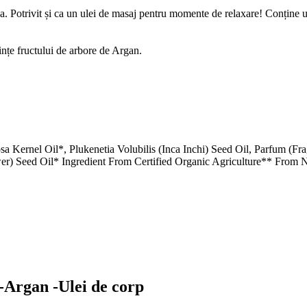
ea. Potrivit și ca un ulei de masaj pentru momente de relaxare! Conține u
ințe fructului de arbore de Argan.
a Kernel Oil*, Plukenetia Volubilis (Inca Inchi) Seed Oil, Parfum (Fr
r) Seed Oil* Ingredient From Certified Organic Agriculture** From Na
o-Argan -Ulei de corp