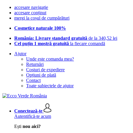
accesare navigație
accesare conținut
mergi la coșul de cumpărături
Cosmetice naturale 100%
România: Livrare standard gratuită
de la 340,52 lei
Cel puțin 1 mostră gratuită
la fiecare comandă
Ajutor
Unde este comanda mea?
Returnări
Costuri de expediere
Opțiuni de plată
Contact
Toate subiectele de ajutor
Conectează-te
Autentifică-te acum
Ești
nou aici?