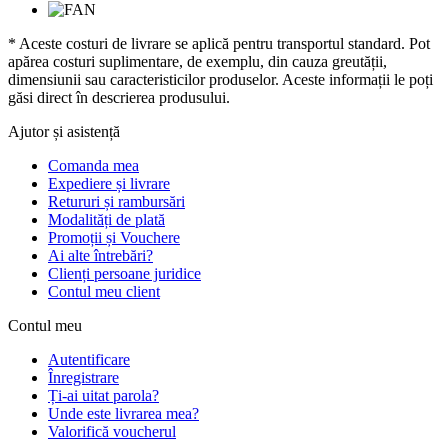
* Aceste costuri de livrare se aplică pentru transportul standard. Pot
apărea costuri suplimentare, de exemplu, din cauza greutății,
dimensiunii sau caracteristicilor produselor. Aceste informații le poți
găsi direct în descrierea produsului.
Ajutor și asistență
Comanda mea
Expediere și livrare
Retururi și rambursări
Modalități de plată
Promoții și Vouchere
Ai alte întrebări?
Clienți persoane juridice
Contul meu client
Contul meu
Autentificare
Înregistrare
Ți-ai uitat parola?
Unde este livrarea mea?
Valorifică voucherul