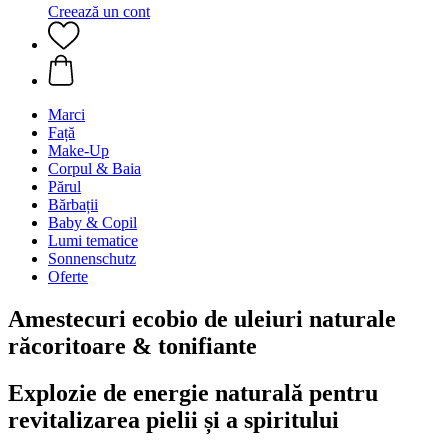
Creează un cont
Marci
Față
Make-Up
Corpul & Baia
Părul
Bărbații
Baby & Copil
Lumi tematice
Sonnenschutz
Oferte
Amestecuri ecobio de uleiuri naturale
răcoritoare & tonifiante
Explozie de energie naturală pentru
revitalizarea pielii și a spiritului