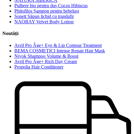
NATURA SIBERICA
Pulbere bio pentru duș Cocos Hibiscus
Phitofilos Șampon pentru bebeluși
Sonett Săpun lichid cu trandafir
NAOBAY Velvet Body Lotion
Noutăți:
Avril Pro Âge+ Eye & Lip Contour Treatment
BEMA COSMETICI Intense Repair Hair Mask
Niyok Shampoo Volume & Boost
Avril Pro Âge+ Rich Day Cream
Propolia Hair Conditioner