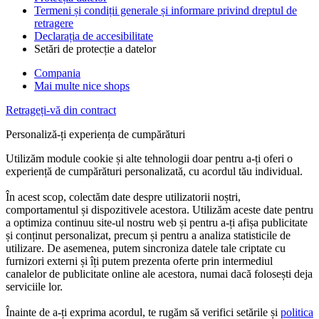
Termeni și condiții generale și informare privind dreptul de
retragere
Declarația de accesibilitate
Setări de protecție a datelor
Compania
Mai multe nice shops
Retrageți-vă din contract
Personaliză-ți experiența de cumpărături
Utilizăm module cookie și alte tehnologii doar pentru a-ți oferi o
experiență de cumpărături personalizată, cu acordul tău individual.
În acest scop, colectăm date despre utilizatorii noștri,
comportamentul și dispozitivele acestora. Utilizăm aceste date pentru
a optimiza continuu site-ul nostru web și pentru a-ți afișa publicitate
și conținut personalizat, precum și pentru a analiza statisticile de
utilizare. De asemenea, putem sincroniza datele tale criptate cu
furnizori externi și îți putem prezenta oferte prin intermediul
canalelor de publicitate online ale acestora, numai dacă folosești deja
serviciile lor.
Înainte de a-ți exprima acordul, te rugăm să verifici setările și
politica