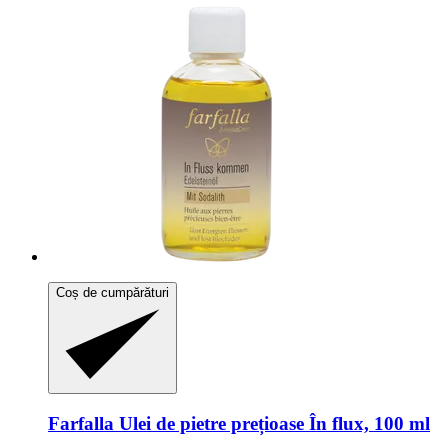
Coș de cumpărături
Farfalla
Ulei de pietre prețioase În flux, 100 ml