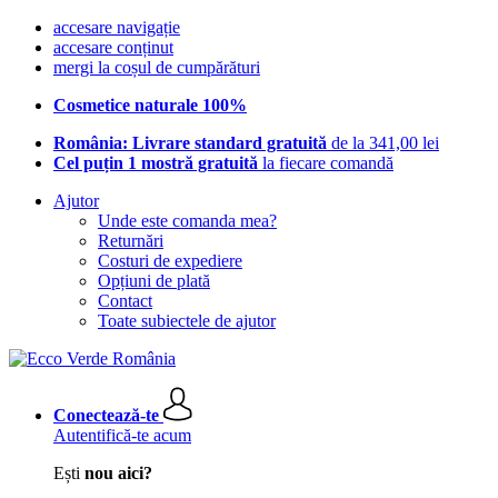
accesare navigație
accesare conținut
mergi la coșul de cumpărături
Cosmetice naturale 100%
România: Livrare standard gratuită
de la 341,00 lei
Cel puțin 1 mostră gratuită
la fiecare comandă
Ajutor
Unde este comanda mea?
Returnări
Costuri de expediere
Opțiuni de plată
Contact
Toate subiectele de ajutor
Conectează-te
Autentifică-te acum
Ești
nou aici?