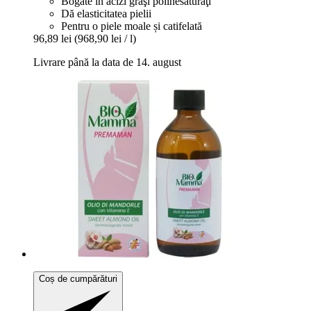
Bogate în acizi graşi polinesaturaţi
Dă elasticitatea pielii
Pentru o piele moale și catifelată
96,89 lei
(968,90 lei / l)
Livrare până la data de 14. august
Coș de cumpărături