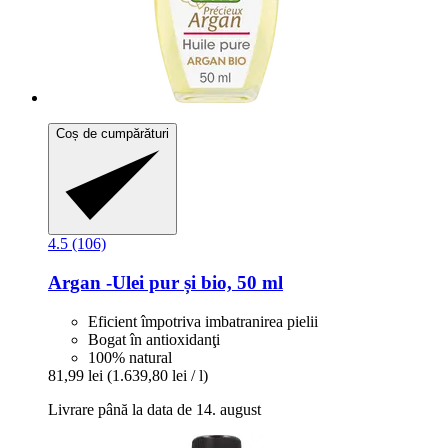
Coș de cumpărături
4.5 (106)
Argan -​Ulei pur și bio, 50 ml
Eficient împotriva imbatranirea pielii
Bogat în antioxidanţi
100% natural
81,99 lei
(1.639,80 lei / l)
Livrare până la data de 14. august