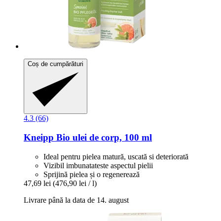
Coș de cumpărături
4.3 (66)
Kneipp
Bio ulei de corp, 100 ml
Ideal pentru pielea matură, uscată si deteriorată
Vizibil imbunatateste aspectul pielii
Sprijină pielea și o regenerează
47,69 lei
(476,90 lei / l)
Livrare până la data de 14. august