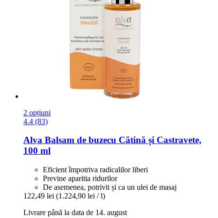
2 opțiuni
4.4 (83)
Alva
Balsam de buzecu Cătină și Castravete,
100 ml
Eficient împotriva radicalilor liberi
Previne aparitia ridurilor
De asemenea, potrivit și ca un ulei de masaj
122,49 lei
(1.224,90 lei / l)
Livrare până la data de 14. august