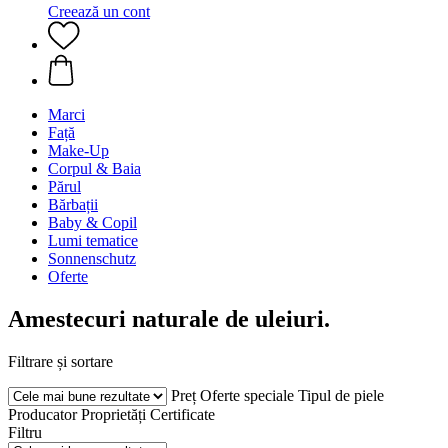
Creează un cont
Marci
Față
Make-Up
Corpul & Baia
Părul
Bărbații
Baby & Copil
Lumi tematice
Sonnenschutz
Oferte
Amestecuri naturale de uleiuri.
Filtrare și sortare
Preț
Oferte speciale
Tipul de piele
Producator
Proprietăți
Certificate
Filtru