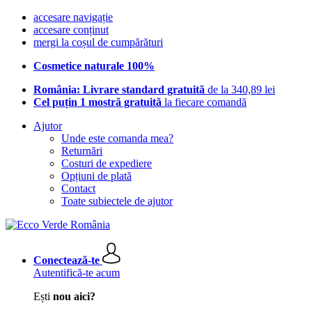
accesare navigație
accesare conținut
mergi la coșul de cumpărături
Cosmetice naturale 100%
România: Livrare standard gratuită
de la 340,89 lei
Cel puțin 1 mostră gratuită
la fiecare comandă
Ajutor
Unde este comanda mea?
Returnări
Costuri de expediere
Opțiuni de plată
Contact
Toate subiectele de ajutor
Conectează-te
Autentifică-te acum
Ești
nou aici?