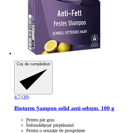
Coș de cumpărături
4.7 (39)
Bioturm
Șampon solid anti-​sebum, 100 g
Pentru păr gras
Îmbunătățește pieptănatul
Pentru o senzație de prospețime