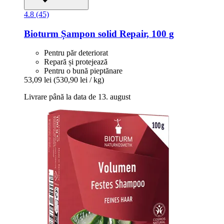
4.8 (45)
Bioturm
Șampon solid Repair, 100 g
Pentru păr deteriorat
Repară și protejează
Pentru o bună pieptănare
53,09 lei
(530,90 lei / kg)
Livrare până la data de 13. august