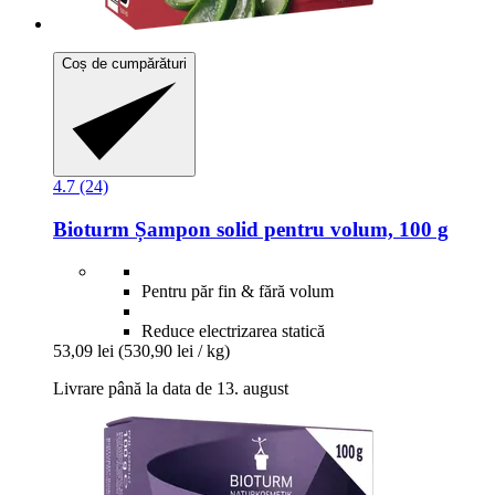
Coș de cumpărături
4.7 (24)
Bioturm
Șampon solid pentru volum, 100 g
Pentru păr fin & fără volum
Reduce electrizarea statică
53,09 lei
(530,90 lei / kg)
Livrare până la data de 13. august