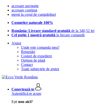
accesare navigație
accesare conținut
mergi la coșul de cumpărături
Cosmetice naturale 100%
România: Livrare standard gratuită
de la 340,52 lei
Cel puțin 1 mostră gratuită
la fiecare comandă
Ajutor
Unde este comanda mea?
Returnări
Costuri de expediere
Opțiuni de plată
Contact
Toate subiectele de ajutor
Conectează-te
Autentifică-te acum
Ești
nou aici?