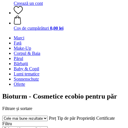
Creează un cont
Coș de cumpărături
0,00 lei
Marci
Față
Make-Up
Corpul & Baia
Părul
Bărbații
Baby & Copil
Lumi tematice
Sonnenschutz
Oferte
Bioturm - Cosmetice ecobio pentru păr
Filtrare și sortare
Preț
Tip de păr
Proprietăți
Certificate
Filtru