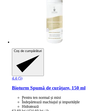
Coș de cumpărături
4.4 (5)
Bioturm
Spumă de curățare, 150 ml
Pentru ten normal și mixt
Îndepărtează machiajul și impuritățile
Hidratează
63,69 lei
(424,60 lei / l)