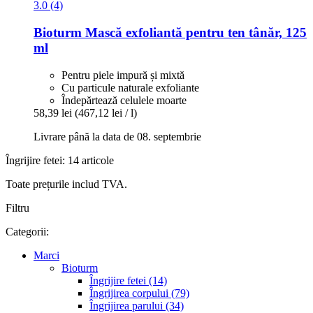
3.0 (4)
Bioturm
Mască exfoliantă pentru ten tânăr, 125
ml
Pentru piele impură și mixtă
Cu particule naturale exfoliante
Îndepărtează celulele moarte
58,39 lei
(467,12 lei / l)
Livrare până la data de 08. septembrie
Îngrijire fetei: 14 articole
Toate prețurile includ TVA.
Filtru
Categorii:
Marci
Bioturm
Îngrijire fetei (14)
Îngrijirea corpului (79)
Îngrijirea parului (34)