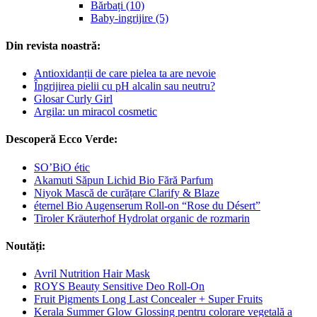
Bărbați (10)
Baby-ingrijire (5)
Din revista noastră:
Antioxidanții de care pielea ta are nevoie
Îngrijirea pielii cu pH alcalin sau neutru?
Glosar Curly Girl
Argila: un miracol cosmetic
Descoperă Ecco Verde:
SO’BiO étic
Akamuti Săpun Lichid Bio Fără Parfum
Niyok Mască de curățare Clarify & Blaze
éternel Bio Augenserum Roll-on “Rose du Désert”
Tiroler Kräuterhof Hydrolat organic de rozmarin
Noutăți:
Avril Nutrition Hair Mask
ROYS Beauty Sensitive Deo Roll-On
Fruit Pigments Long Last Concealer + Super Fruits
Kerala Summer Glow Glossing pentru colorare vegetală a