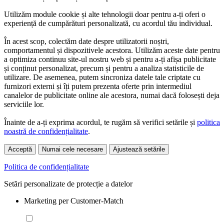
Utilizăm module cookie și alte tehnologii doar pentru a-ți oferi o
experiență de cumpărături personalizată, cu acordul tău individual.
În acest scop, colectăm date despre utilizatorii noștri,
comportamentul și dispozitivele acestora. Utilizăm aceste date pentru
a optimiza continuu site-ul nostru web și pentru a-ți afișa publicitate
și conținut personalizat, precum și pentru a analiza statisticile de
utilizare. De asemenea, putem sincroniza datele tale criptate cu
furnizori externi și îți putem prezenta oferte prin intermediul
canalelor de publicitate online ale acestora, numai dacă folosești deja
serviciile lor.
Înainte de a-ți exprima acordul, te rugăm să verifici setările și
politica
noastră de confidențialitate
.
Acceptă
Numai cele necesare
Ajustează setările
Politica de confidențialitate
Setări personalizate de protecție a datelor
Marketing per Customer-Match