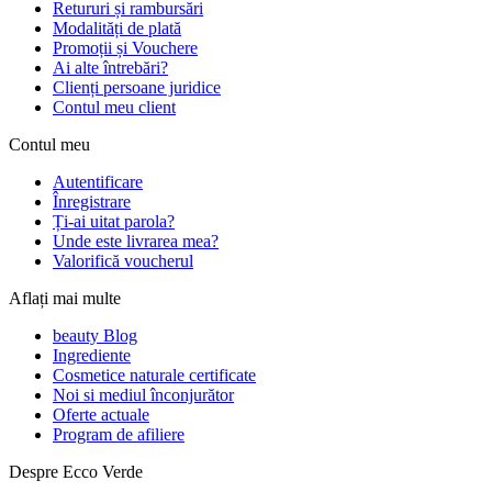
Retururi și rambursări
Modalități de plată
Promoții și Vouchere
Ai alte întrebări?
Clienți persoane juridice
Contul meu client
Contul meu
Autentificare
Înregistrare
Ți-ai uitat parola?
Unde este livrarea mea?
Valorifică voucherul
Aflați mai multe
beauty Blog
Ingrediente
Cosmetice naturale certificate
Noi si mediul înconjurător
Oferte actuale
Program de afiliere
Despre Ecco Verde