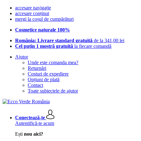
accesare navigație
accesare conținut
mergi la coșul de cumpărături
Cosmetice naturale 100%
România: Livrare standard gratuită
de la 341,00 lei
Cel puțin 1 mostră gratuită
la fiecare comandă
Ajutor
Unde este comanda mea?
Returnări
Costuri de expediere
Opțiuni de plată
Contact
Toate subiectele de ajutor
Conectează-te
Autentifică-te acum
Ești
nou aici?