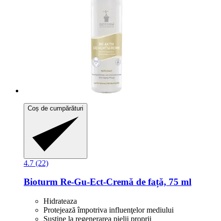
Coș de cumpărături
4.7 (22)
Bioturm
Re-​Gu-​Ect-​Cremă de față, 75 ml
Hidrateaza
Protejează împotriva influenţelor mediului
Susţine la regenerarea pielii proprii