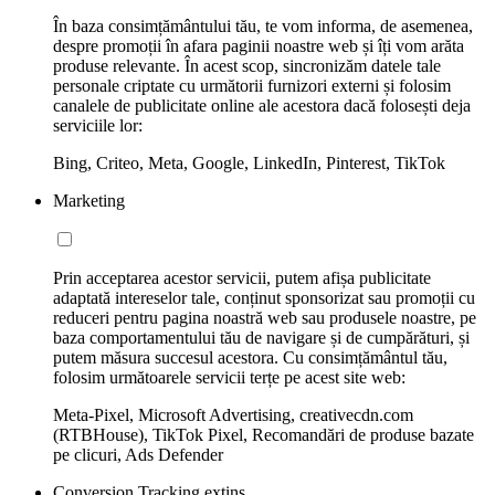
În baza consimțământului tău, te vom informa, de asemenea,
despre promoții în afara paginii noastre web și îți vom arăta
produse relevante. În acest scop, sincronizăm datele tale
personale criptate cu următorii furnizori externi și folosim
canalele de publicitate online ale acestora dacă folosești deja
serviciile lor:
Bing, Criteo, Meta, Google, LinkedIn, Pinterest, TikTok
Marketing
Prin acceptarea acestor servicii, putem afișa publicitate
adaptată intereselor tale, conținut sponsorizat sau promoții cu
reduceri pentru pagina noastră web sau produsele noastre, pe
baza comportamentului tău de navigare și de cumpărături, și
putem măsura succesul acestora. Cu consimțământul tău,
folosim următoarele servicii terțe pe acest site web:
Meta-Pixel, Microsoft Advertising, creativecdn.com
(RTBHouse), TikTok Pixel, Recomandări de produse bazate
pe clicuri, Ads Defender
Conversion Tracking extins