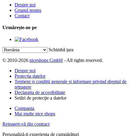
Despre noi
Grupul nostru
Contact
Urmărește-ne pe
Schimbă țara
© 2010-2026
niceshops GmbH
- All rights reserved.
Despre noi
Protecția datelor
Termeni și condiții generale și informare privind dreptul de
retragere
Declarația de accesibilitate
Setări de protecție a datelor
Compania
Mai multe nice shops
Retrageți-vă din contract
Personaliză-ți experiența de cumpărături