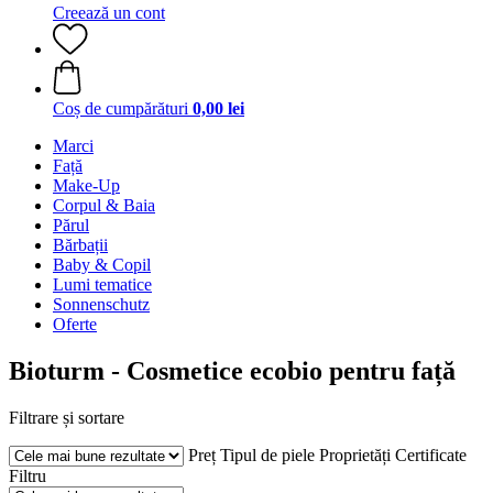
Creează un cont
Coș de cumpărături
0,00 lei
Marci
Față
Make-Up
Corpul & Baia
Părul
Bărbații
Baby & Copil
Lumi tematice
Sonnenschutz
Oferte
Bioturm - Cosmetice ecobio pentru față
Filtrare și sortare
Preț
Tipul de piele
Proprietăți
Certificate
Filtru