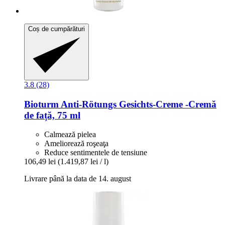
Coș de cumpărături
3.8 (28)
Bioturm
Anti-​Rötungs Gesichts-​Creme -​Cremă
de față, 75 ml
Calmează pielea
Ameliorează roşeaţa
Reduce sentimentele de tensiune
106,49 lei
(1.419,87 lei / l)
Livrare până la data de 14. august